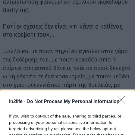
αντιμετώπιση φαινομένων σχολικού εκφοβισμού
(bullying).
Γιατί οι σχέσεις δεν είναι «τι κάνει ο καθένας
στο κρεβάτι του»…
Αναζήτηση
για...
…αλλά και με ποιον πηγαίνει αγκαλιά στον γάμο
της ξαδέρφης του, με ποιον νοικιάζει σπίτι ή
παίρνει στεγαστικό δάνειο, πλάι σε ποιον ξενυχτά
ω μη γένοιτο σε ένα νοσοκομείο, με ποιον μεθάει
στο χριστουγεννιάτικο πάρτι της δουλειάς, με
ποιον περπατάει χέρι χέρι στο δρόμο. Όλα αυτά,
δηλαδή, που μόνο για τους στρέιτ ανθρώπους
in2life -
Do Not Process My Personal Information
είναι αυτονόητα, για όλους τους υπόλοιπους όχι.
If you wish to opt-out of the sale, sharing to third parties, or
processing of your personal or sensitive information for
Γιατί οι επιθέσεις στην Ελλάδα του 2026 είναι
targeted advertising by us, please use the below opt-out
ακόμα κανονικότητα