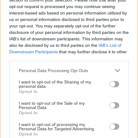
section to confirm your selection. Please note that after your
opt-out request is processed you may continue seeing
interest-based ads based on personal information utilized by
Αν στην παραπάνω παράγραφο σκέφτηκες «και
us or personal information disclosed to third parties prior to
ποιος τους απαγορεύει να περπατάνε χέρι χέρι
your opt-out. You may separately opt-out of the further
δηλαδή;» να,
disclosure of your personal information by third parties on the
αυτοί
, κι
αυτοί
κι
αυτοί
, για να
IAB’s list of downstream participants. This information may
αναφέρουμε μόνο τρία πρόσφατα παραδείγματα.
also be disclosed by us to third parties on the
IAB’s List of
Downstream Participants
that may further disclose it to other
Γιατί, για φαντάσου, θα μπορούσε να υπάρχει
third parties.
ένας κόσμος χωρίς Pride…
Please note that this website/app uses one or more Google
Personal Data Processing Opt Outs
services and may gather and store information including but
not limited to your visit or usage behaviour. You may click to
I want to opt-out of the Sharing of my
…ακριβώς όπως υπάρχει ένας κόσμος χωρίς
personal data.
grant or deny consent to Google and its third-party tags to
straight pride: Επειδή οι στρέιτ δεν χρειάζεται να
Opted In
use your data for below specified purposes in below Google
διεκδικήσουν δικαιώματα τόσο βασικά όσο τα
consent section.
I want to opt-out of the Sale of my
Personal Data.
παραπάνω.
Opted In
I want to opt-out of processing my
Personal Data for Targeted Advertising.
Opted In