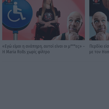
«Εγώ είμαι η ανάπηρη, αυτοί είναι οι μ***ες» –
Περδίκι εί
Η Maria Rolls χωρίς φίλτρο
με τον Ho