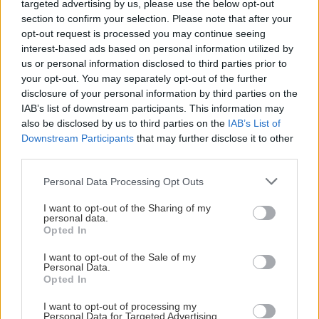
targeted advertising by us, please use the below opt-out
section to confirm your selection. Please note that after your
Στο πλούσιο πρόγραμμα ξεχωρίσαμε, για να
opt-out request is processed you may continue seeing
interest-based ads based on personal information utilized by
πάρεις μια πρώτη γεύση, την
προβολή για πρώτη
us or personal information disclosed to third parties prior to
φορά στην Ελλάδα της ταινίας του David
your opt-out. You may separately opt-out of the further
Bowie
Ziggy Stardust and the spiders from Mars
,
disclosure of your personal information by third parties on the
IAB’s list of downstream participants. This information may
που θα πραγματοποιηθεί στον Κήπο του
also be disclosed by us to third parties on the
IAB’s List of
Ζαππείου σε συνεργασία με το Athens Open Air
Downstream Participants
that may further disclose it to other
Film Festival, το εργαστήρι που θα μας μάθει
να
third parties.
χορεύουμε Bollywood
στο Πάρκο Σταύρος
Please note that this website/app uses one or more Google
Personal Data Processing Opt Outs
Νιάρχος, την συνεργασία –για δεύτερη χρονιά– με
services and may gather and store information including but
not limited to your visit or usage behaviour. You may click to
I want to opt-out of the Sharing of my
το
ΕΜΣΤ
που περιλαμβάνει συζητήσεις και
personal data.
grant or deny consent to Google and its third-party tags to
προβολές όπως αυτή της ταινίας
Morning Glory
Opted In
use your data for below specified purposes in below Google
της Εύας Στεφανή, την παράσταση
Hymen
της
consent section.
I want to opt-out of the Sale of my
Personal Data.
Νάγιας Καρακώστα στο Ρομάντσο, και την
Opted In
συζήτηση
Δεν κάνουμε βήμα πίσω: Η ΛΟΑΤΚΙ
I want to opt-out of processing my
κοινότητα αντιστέκεται στην Ακροδεξιά
που θα
Personal Data for Targeted Advertising.