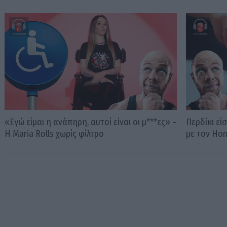
«Εγώ είμαι η ανάπηρη, αυτοί είναι οι μ***ες» –
Περδίκι εί
Η Maria Rolls χωρίς φίλτρο
με τον Ho