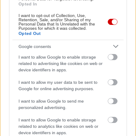
Opted In
φιλοξενηθεί στο Αμφιθέατρο Μιλτιάδης Έβερτ
της Τεχνόπολης.
I want to opt-out of Collection, Use,
Retention, Sale, and/or Sharing of my
Personal Data that Is Unrelated with the
Purposes for which it was collected.
Αυτά, βέβαια, είναι μόνο η αρχή. Περισσότερα και
Opted Out
αναλυτικότερα έρχονται σύντομα, προς ώρας
σημείωσε το
street party
που θα ανοίξει τις
Google consents
εκδηλώσεις την
Κυριακή 17 Μαΐου
στις 19.00
I want to allow Google to enable storage
στην Πλατεία Κλαυθμώνος, με αφορμή την
related to advertising like cookies on web or
device identifiers in apps.
Παγκόσμια Ημέρα κατά της Ομοφοβίας,
Αμφιφοβίας, Τρανσφοβίας και Ιντερφοβίας, σε
I want to allow my user data to be sent to
Google for online advertising purposes.
συνεργασία με το This is Athens City Festival και
με τους DJs Kimon, Kront, Mirella Kappa, Tzina,
I want to allow Google to send me
Aphrodite HGW και Léona να αναλαμβάνουν τα
personalized advertising.
decks και να υπόσχονται να μας κάνουν να
I want to allow Google to enable storage
χορέψουμε.
related to analytics like cookies on web or
device identifiers in apps.