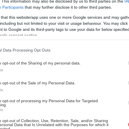
. This information may also be disclosed by us to third parties on the
IA
Participants
that may further disclose it to other third parties.
 that this website/app uses one or more Google services and may gath
including but not limited to your visit or usage behaviour. You may click 
 to Google and its third-party tags to use your data for below specifi
ogle consent section.
l Data Processing Opt Outs
o opt-out of the Sharing of my personal data.
In
o opt-out of the Sale of my Personal Data.
In
to opt-out of processing my Personal Data for Targeted
ing.
In
o opt-out of Collection, Use, Retention, Sale, and/or Sharing
ersonal Data that Is Unrelated with the Purposes for which it
lected.