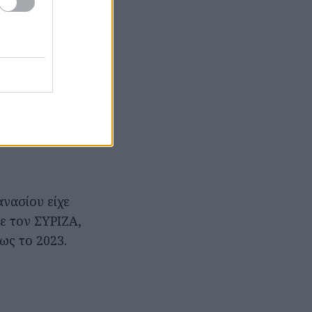
 ΕΡΤ.
ιώργο Παπαδάκη
α συνδέθηκε για
κε σειρά
ελληνική
νασίου είχε
ε τον ΣΥΡΙΖΑ,
ως το 2023.