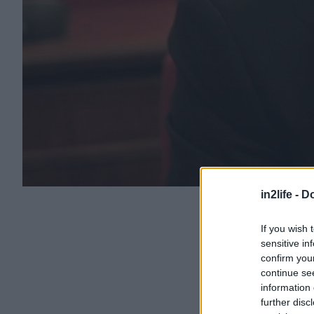
in2life -
Do
If you wish 
sensitive in
confirm you
continue se
information 
further disc