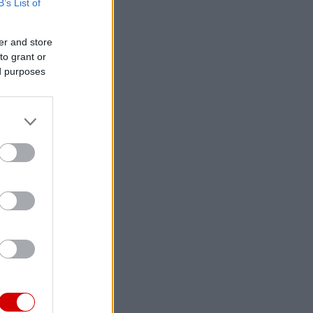
B’s List of
er and store
to grant or
ed purposes