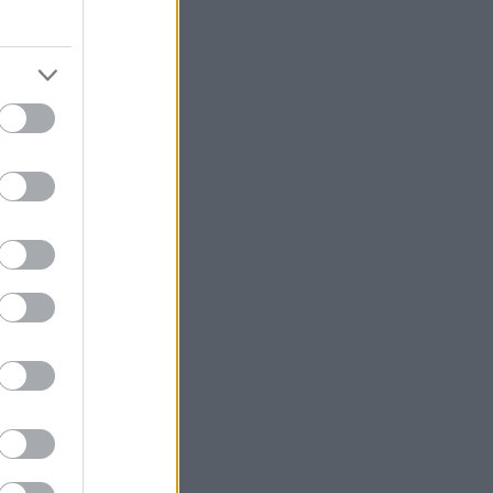
άσος Αθανασίου,
πρόβλημα
ος Αθανασίου
αφίας.
ποίων οι
και στα
, όταν ανέλαβε