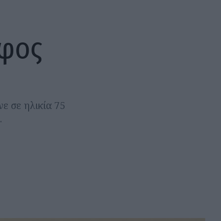
άφος
ε σε ηλικία 75
.