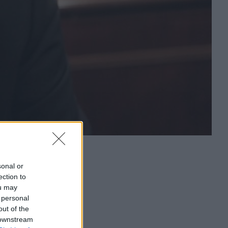
sonal or
ection to
ou may
 personal
out of the
 downstream