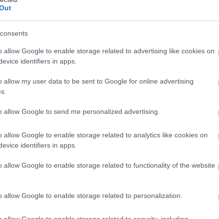
Out
consents
λικία 75 ετών έφυγε από τη ζωή ο δημοσιογράφος Ν
o allow Google to enable storage related to advertising like cookies on
ερα από μακρόχρονη και δύσκολη μάχη με σοβαρό 
evice identifiers in apps.
ίας.
o allow my user data to be sent to Google for online advertising
s.
Νομικής Σχολής του Πανεπιστημίου Αθηνών, ο Νάσ
ακρά και σημαντική πορεία στον χώρο της δημοσιογρ
to allow Google to send me personalized advertising.
ορυφαία έντυπα του ελληνικού Τύπου, μεταξύ των ο
o allow Google to enable storage related to analytics like cookies on
νος», «Καθημερινή» και «Ελεύθερος Τύπος», καθώς 
evice identifiers in apps.
 και «Εικόνες».
o allow Google to enable storage related to functionality of the website
ική του διαδρομή
o allow Google to enable storage related to personalization.
 στην τηλεόραση ξεκίνησε στις 2 Φεβρουαρίου 1976
o allow Google to enable storage related to security, including