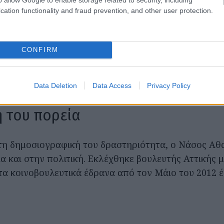
 της ενημερωτικής εκπομπής «Κάθε μεσημέρι» στην
cation functionality and fraud prevention, and other user protection.
γάστηκε με την ΕΤ1, συμμετέχοντας μαζί με τον Γ
ιγενή στην εκπομπή «Τρεις στον αέρα». Στη συνέχει
CONFIRM
ε το Mega Channel, όπου παρουσίασε και επιμελήθη
εκπομπών, αφήνοντας το δικό του αποτύπωμα στην 
Data Deletion
Data Access
Privacy Policy
ή του πορεία
η δημοσιογραφική του δραστηριότητα, ο Νάσος Αθα
α και στην πολιτική. Εκλέχθηκε βουλευτής Αττικής μ
α κοινοβουλευτικά έδρανα από τον Μάιο του 2012 έ