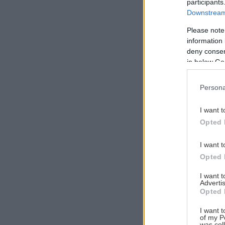
participants
Downstream 
Please note
information 
Αναζήτηση
deny consent
για...
in below Go
Persona
I want t
Opted 
I want t
Opted 
I want 
Advertis
Opted 
I want t
of my P
was col