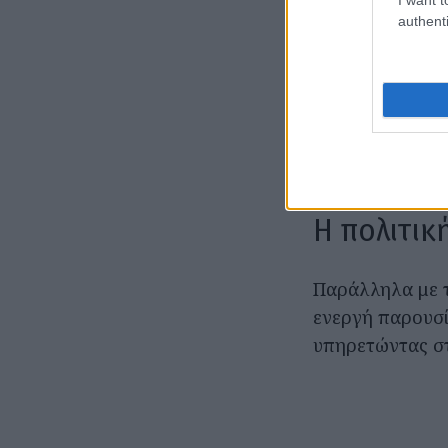
την παρουσίαση
authenti
Αργότερα συνερ
και τη Σεμίνα Δ
πολλά χρόνια μ
ενημερωτικών 
τηλεόραση.
Η πολιτικ
Παράλληλα με τ
ενεργή παρουσί
υπηρετώντας στ