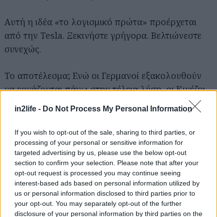
Αυτή η ιδέα «το λογισμικό πρώτα» προέρχεται
από την Tesla. Ξεκινήστε γρήγορα. Βελτιώνεστε
συνεχώς.
Το αποτέλεσμα; Ενώ οι Γερμανοί εξακολουθούν
να εργάζονται πάνω στην τέλεια λύση, οι Κινέζοι
έχουν ήδη κυκλοφορήσει 2 γενιές προϊόντων.
in2life -
Do Not Process My Personal Information
4. Κατακερματισμένες αλυσίδες εφοδιασμού
If you wish to opt-out of the sale, sharing to third parties, or
processing of your personal or sensitive information for
targeted advertising by us, please use the below opt-out
Στην Κίνα, συχνά βρίσκεις ανάπτυξη, κατασκευή
section to confirm your selection. Please note that after your
και προμηθευτές στην ίδια γειτονιά. Εάν ένας
opt-out request is processed you may continue seeing
κατασκευαστής χρειάζεται μια μεγαλύτερη οθόνη,
interest-based ads based on personal information utilized by
us or personal information disclosed to third parties prior to
απλώς πηγαίνει «στο δρόμο». Και λίγους μήνες
your opt-out. You may separately opt-out of the further
αργότερα, η αλλαγή γίνεται.
disclosure of your personal information by third parties on the