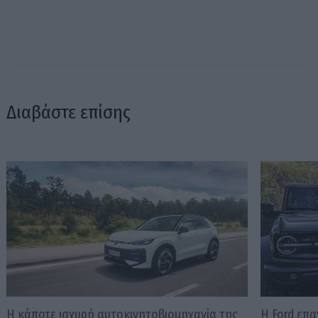
Διαβάστε επίσης
Η κάποτε ισχυρή αυτοκινητοβιομηχανία της
Η Ford επ