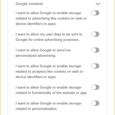
Αλλά όταν πρόκειται για νέες τεχνολογίες, αυτό
Google consents
το οικοσύστημα απουσιάζει. Ημιαγωγοί,
I want to allow Google to enable storage
μπαταρίες και λογισμικό. Όλα αυτά πρέπει να
related to advertising like cookies on web or
προέρχονται από όλο τον κόσμο.
device identifiers in apps.
I want to allow my user data to be sent to
Το προηγούμενο πλεονέκτημα της Γερμανίας έχει
Google for online advertising purposes.
εξαφανιστεί.
I want to allow Google to send me
personalized advertising.
5. Εμμονή με το υλικό
I want to allow Google to enable storage
related to analytics like cookies on web or
Οι Κινέζοι κατασκευαστές βλέπουν τα αυτοκίνητα
device identifiers in apps.
ως τεχνολογικό gadget. Η ανάπτυξη ακολουθεί
την αρχή «πρώτα το λογισμικό, δεύτερον το
I want to allow Google to enable storage
related to functionality of the website or app.
υλικό».
I want to allow Google to enable storage
Οι Γερμανοί κατασκευαστές συνεχίζουν να δίνουν
related to personalization.