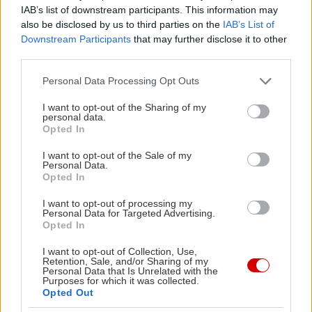
IAB’s list of downstream participants. This information may
also be disclosed by us to third parties on the
IAB’s List of
Στην Ευρώπη, μια τέτοια διαδικασία μπορεί να
Downstream Participants
that may further disclose it to other
διαρκέσει 3-4 χρόνια. Οι μακρές διαδικασίες λήψης
third parties.
αποφάσεων και οι παγκόσμιες αλυσίδες
Please note that this website/app uses one or more Google
Personal Data Processing Opt Outs
εφοδιασμού επιβραδύνουν κάθε αλλαγή.
services and may gather and store information including but
not limited to your visit or usage behaviour. You may click to
I want to opt-out of the Sharing of my
personal data.
Η Γερμανία είχε κάποτε ένα τέτοιο οικοσύστημα.
grant or deny consent to Google and its third-party tags to
Opted In
use your data for below specified purposes in below Google
Οι κατασκευαστές πρωτότυπου εξοπλισμού
consent section.
I want to opt-out of the Sale of my
(OEM), οι προμηθευτές και οι πάροχοι υπηρεσιών
Personal Data.
Opted In
ήταν όλοι συνδεδεμένοι και συγκεντρωμένοι
γεωγραφικά.
I want to opt-out of processing my
Personal Data for Targeted Advertising.
Opted In
Αυτός ήταν ένας από τους λόγους για τους
I want to opt-out of Collection, Use,
οποίους η Γερμανία έγινε μια
Retention, Sale, and/or Sharing of my
Personal Data that Is Unrelated with the
αυτοκινητοβιομηχανική δύναμη.
Purposes for which it was collected.
Opted Out