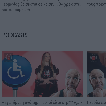
Γερμανίας βρίσκεται σε κρίση. Τι θα χρειαστεί
τους ποιοτ
για να διορθωθεί;
PODCASTS
«Εγώ είμαι η ανάπηρη, αυτοί είναι οι μ***ες» –
Περδίκι εί