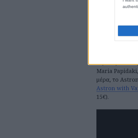
Ο Ιούνιος μπαίν
authenti
ηλεκτρονικής κ
το
Mayans: Mit
στον Άλιμο, με 
τελετουργικό ύ
από 12€).
Την Παρασκευή 
Maria Papidaki,
μέρα, το Astro
Astron with Va
15€).