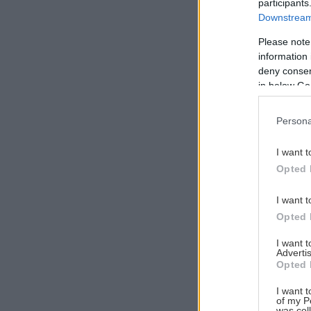
participants
Downstream 
Please note
information 
Αναζήτηση
deny consent
για...
in below Go
Persona
I want t
Opted 
I want t
Opted 
I want 
Advertis
Opted 
I want t
of my P
was col