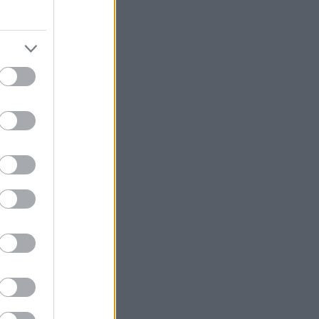
ς πτώσης δεν
κής φάσης
και θα γεμίσουν
οιπές χορευτικές