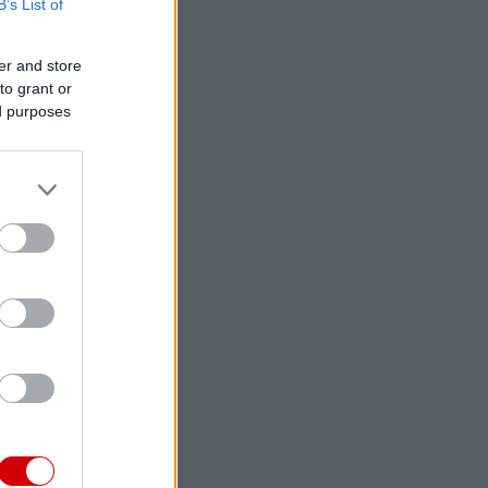
B’s List of
er and store
to grant or
ed purposes