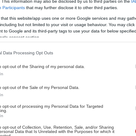
. This information may also be disclosed by us to third parties on the
IA
Participants
that may further disclose it to other third parties.
 that this website/app uses one or more Google services and may gath
including but not limited to your visit or usage behaviour. You may click 
 to Google and its third-party tags to use your data for below specifi
ogle consent section.
l Data Processing Opt Outs
o opt-out of the Sharing of my personal data.
In
o opt-out of the Sale of my Personal Data.
In
to opt-out of processing my Personal Data for Targeted
ing.
In
o opt-out of Collection, Use, Retention, Sale, and/or Sharing
ersonal Data that Is Unrelated with the Purposes for which it
lected.