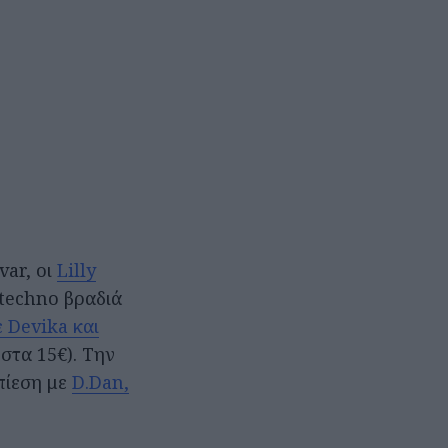
var, οι
Lilly
 techno βραδιά
ε Devika και
 στα 15€). Την
 πίεση με
D.Dan,