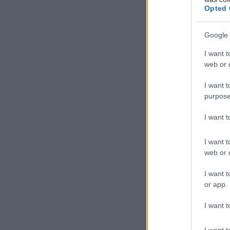
Opted 
Google 
I want t
web or d
Κ
I want t
α
purpose
ν
ψ
I want 
τ
I want t
μελωδίες.
web or d
Νεράκι να πίνει
I want t
or app.
Ιούνιος
I want t
I want t