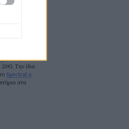
ης καλοκαιρινής
τη 4 Ιουνίου,
 των parties
αι το γνώριμο
λιμο (εισιτήριο
et
, μαζί με
20€). Την ίδια
 το
Spectral x
σιτήριο στα