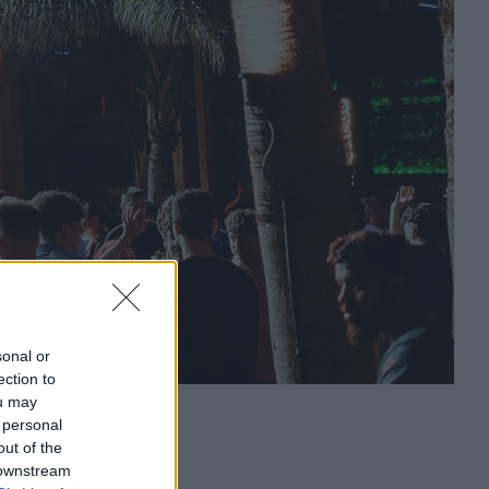
sonal or
ection to
ou may
 personal
out of the
 downstream