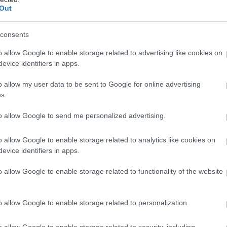
Out
consents
o allow Google to enable storage related to advertising like cookies on
evice identifiers in apps.
o allow my user data to be sent to Google for online advertising
λοκαίρι χωρίς ιδρώτα, μπάσο και χορό μέχρι τελική
s.
οείται, κι εμείς ως πιστοί ακόλουθοι της ηλεκτρονι
άξαμε και βρήκαμε τα καλύτερα πάρτι που έρχονται 
to allow Google to send me personalized advertising.
ις νύχτες μας με techno, house, afro, melodic και λ
o allow Google to enable storage related to analytics like cookies on
evice identifiers in apps.
ς και όλα καλά θα πάνε.
o allow Google to enable storage related to functionality of the website
o allow Google to enable storage related to personalization.
o allow Google to enable storage related to security, including