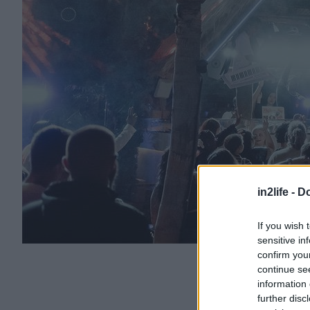
in2life -
Do
If you wish 
sensitive in
confirm you
continue se
information 
further disc