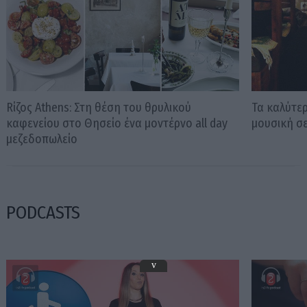
Rίζος Athens: Στη θέση του θρυλικού
Τα καλύτε
καφενείου στο Θησείο ένα μοντέρνο all day
μουσική σ
μεζεδοπωλείο
PODCASTS
v