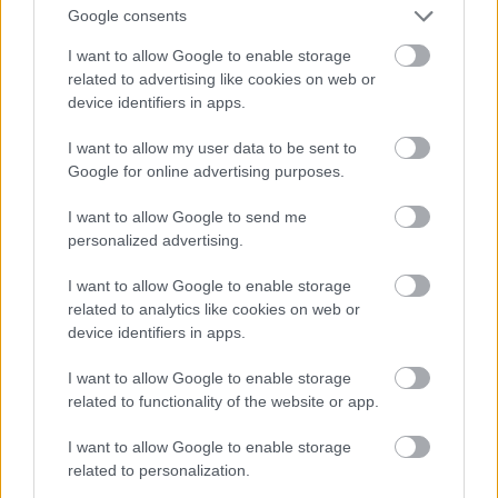
εκδοχή με σολομό. Ο καφές διατηρεί σταθερά
Google consents
υψηλή ποιότητα, τα κοκτέιλ είναι τίμια και
I want to allow Google to enable storage
καλοφτιαγμένα, ενώ τα γλυκά –από cheesecake
related to advertising like cookies on web or
και banoffee μέχρι σοκολατένια τάρτα ημέρας–
device identifiers in apps.
ολοκληρώνουν ιδανικά την εμπειρία. Για ένα
I want to allow my user data to be sent to
πλήρες brunch μαζί με καφέ, ο λογαριασμός
Google for online advertising purposes.
κινείται περίπου στα 10 με 12€ ανά άτομο.
I want to allow Google to send me
personalized advertising.
Σαντορινιός
I want to allow Google to enable storage
related to analytics like cookies on web or
Δωριέων 8, τηλ: 210 3451629
device identifiers in apps.
I want to allow Google to enable storage
related to functionality of the website or app.
I want to allow Google to enable storage
related to personalization.