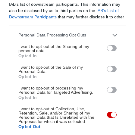
Μέσα στα Πετράλωνα, η αυλή του Κυρίου Χου
IAB’s list of downstream participants. This information may
also be disclosed by us to third parties on the
IAB’s List of
θυμίζει ένα μικρό καταπράσινο καταφύγιο, με
Downstream Participants
that may further disclose it to other
vintage λεπτομέρειες και ανεπιτήδευτη
third parties.
ατμόσφαιρα που σε κάνει να θες να αράξεις από
Please note that this website/app uses one or more Google
Personal Data Processing Opt Outs
το πρωί μέχρι το βράδυ. Το δημοφιλές all day
services and may gather and store information including but
spot σερβίρει brunch από Τρίτη έως Κυριακή,
not limited to your visit or usage behaviour. You may click to
I want to opt-out of the Sharing of my
personal data.
grant or deny consent to Google and its third-party tags to
προτείνοντας χορταστικά και προσιτά πιάτα που
Opted In
use your data for below specified purposes in below Google
κερδίζουν εύκολα τις εντυπώσεις.
consent section.
I want to opt-out of the Sale of my
Personal Data.
Opted In
Στις επιλογές του μενού ξεχωρίζουν τα eggs
benedict με μπέικον και αυγά ποσέ, τα scrambled
I want to opt-out of processing my
Personal Data for Targeted Advertising.
eggs με φέτα και ντοματίνια, αλλά και τα
Opted In
λαχταριστά pancakes “Kyrios Chou” με μπισκότο,
I want to opt-out of Collection, Use,
πραλίνα και σοκολάτα γάλακτος. Για κάτι πιο
Retention, Sale, and/or Sharing of my
Personal Data that Is Unrelated with the
ελαφρύ και δροσερό, αξίζει να δοκιμάσεις το
Purposes for which it was collected.
Opted Out
bagel caprese με μοτσαρέλα και pesto ή την