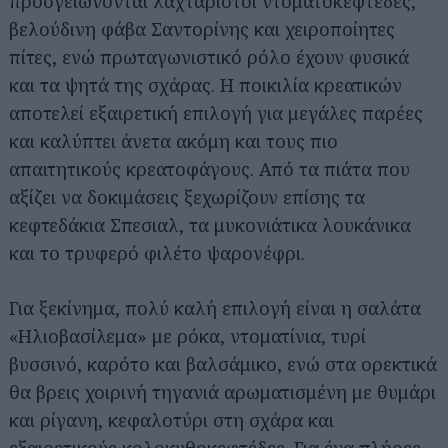
προσγειώνονται λαχταριστοί ντοματοκεφτέδες,
βελούδινη φάβα Σαντορίνης και χειροποίητες
πίτες, ενώ πρωταγωνιστικό ρόλο έχουν φυσικά
και τα ψητά της σχάρας. Η ποικιλία κρεατικών
αποτελεί εξαιρετική επιλογή για μεγάλες παρέες
και καλύπτει άνετα ακόμη και τους πιο
απαιτητικούς κρεατοφάγους. Από τα πιάτα που
αξίζει να δοκιμάσεις ξεχωρίζουν επίσης τα
κεφτεδάκια Σπεσιαλ, τα μυκονιάτικα λουκάνικα
και το τρυφερό φιλέτο ψαρονέφρι.
Για ξεκίνημα, πολύ καλή επιλογή είναι η σαλάτα
«Ηλιοβασίλεμα» με ρόκα, ντοματίνια, τυρί
βυσσινό, καρότο και βαλσάμικο, ενώ στα ορεκτικά
θα βρεις χοιρινή τηγανιά αρωματισμένη με θυμάρι
και ρίγανη, κεφαλοτύρι στη σχάρα και
εξαιρετικούς κολοκυθοκεφτέδες. Για ένα πλήρες