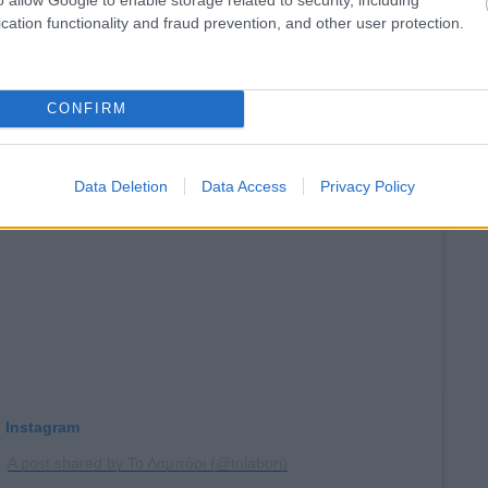
άτω Πετράλωνα, τηλ.: 21 3030 2493
cation functionality and fraud prevention, and other user protection.
CONFIRM
Data Deletion
Data Access
Privacy Policy
n Instagram
A post shared by Το Λαμπόρι (@tolabori)