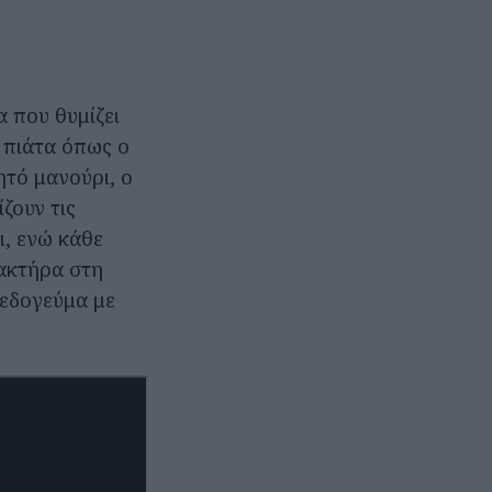
α που θυμίζει
 πιάτα όπως ο
ητό μανούρι, ο
ζουν τις
ι, ενώ κάθε
ρακτήρα στη
ζεδογεύμα με