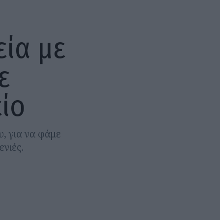
εία με
ε
ίο
, για να φάμε
νιές.