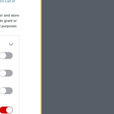
B’s List of
er and store
to grant or
ed purposes