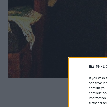
in2life -
Do
If you wish 
sensitive in
confirm you
continue se
information 
further disc