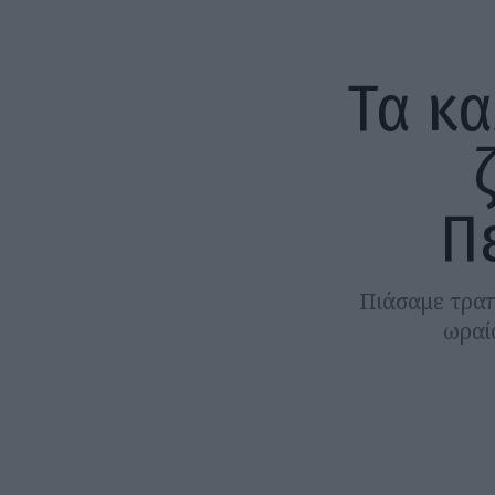
Τα κα
Π
Πιάσαμε τραπ
ωραί