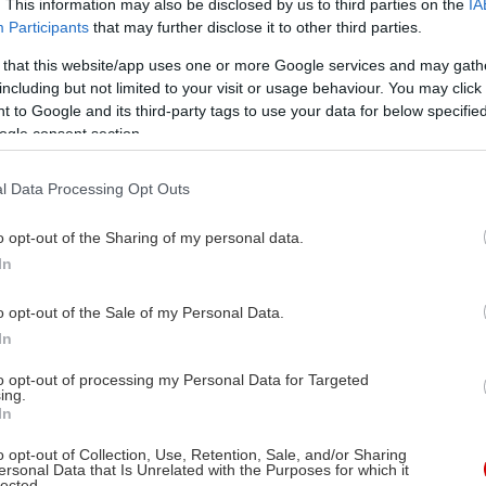
. This information may also be disclosed by us to third parties on the
IA
Participants
that may further disclose it to other third parties.
 that this website/app uses one or more Google services and may gath
including but not limited to your visit or usage behaviour. You may click 
 to Google and its third-party tags to use your data for below specifi
ogle consent section.
l Data Processing Opt Outs
o opt-out of the Sharing of my personal data.
In
o opt-out of the Sale of my Personal Data.
In
to opt-out of processing my Personal Data for Targeted
ing.
In
o opt-out of Collection, Use, Retention, Sale, and/or Sharing
ersonal Data that Is Unrelated with the Purposes for which it
lected.