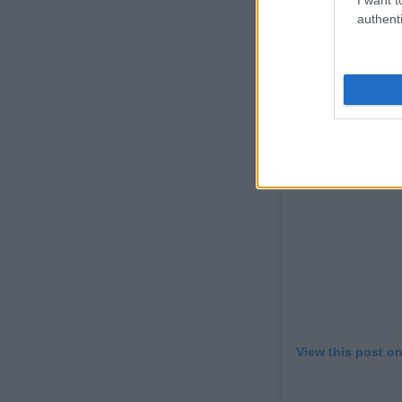
Αλκμήνης 23, Κ
authenti
View this post o