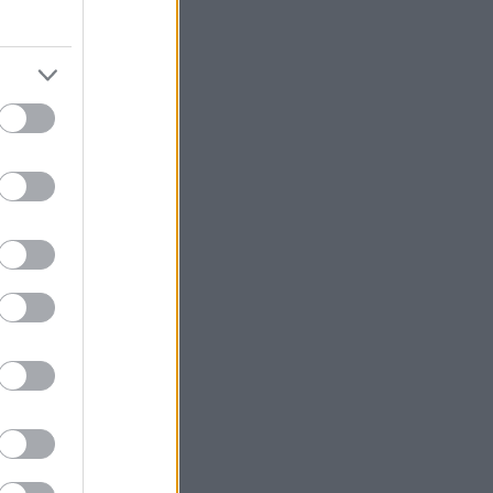
όμορφο
Θησείο
μεζέδες και
έζι.
κιλίες και