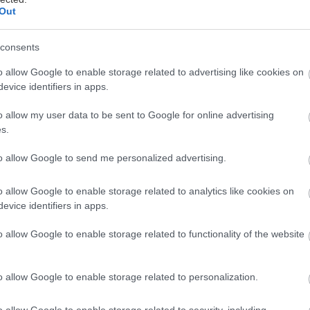
Out
consents
o allow Google to enable storage related to advertising like cookies on
evice identifiers in apps.
 γειτονιές της Αθήνας, το τουριστικό αλλά πάντα 
o allow my user data to be sent to Google for online advertising
ι τα κουκλίστικα
Πετράλωνα
μας φιλεύουν ωραίους 
s.
στές πενιές, αρκεί να ξέρουμε πού να πιάσουμε τραπ
to allow Google to send me personalized advertising.
πέτικα
, συνοδεύονται ωραιότατα με καβουρμάδες, ποι
o allow Google to enable storage related to analytics like cookies on
γαπημένες διευθύνσεις με άρωμα παλιάς Αθήνας.
evice identifiers in apps.
o allow Google to enable storage related to functionality of the website
o allow Google to enable storage related to personalization.
o allow Google to enable storage related to security, including