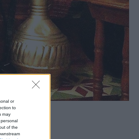
sonal or
ection to
ou may
 personal
out of the
 downstream