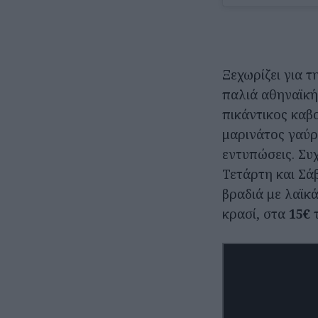
Ξεχωρίζει για τ
παλιά αθηναϊκή
πικάντικος καβ
μαρινάτος γαύρο
εντυπώσεις. Συ
Τετάρτη και Σά
βραδιά με λαϊκά
κρασί, στα
15€
τ