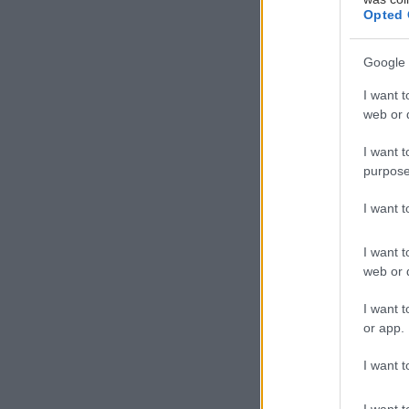
Opted 
Google 
I want t
Δ
web or d
ύο
I want t
κα
purpose
σω
I want 
Λαϊκά και ρεμ
I want t
τσίπουρα, σε α
web or d
Για περάστε!
I want t
or app.
Το Λαμπόρι
I want t
I want t