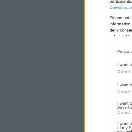
participants
Downstream 
Please note
information 
Αναζήτηση
deny consent
για...
in below Go
Persona
I want t
Opted 
I want t
Opted 
I want 
Advertis
Opted 
I want t
of my P
was col