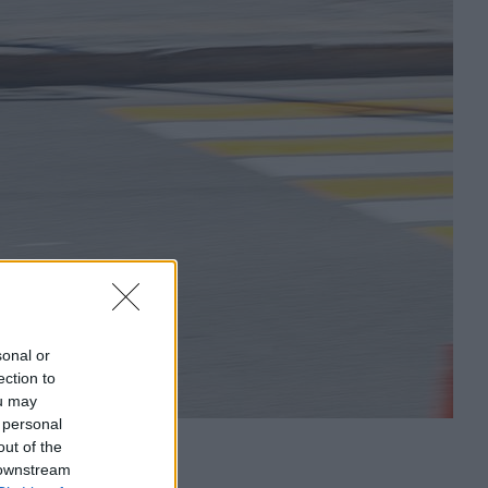
sonal or
ection to
ou may
 personal
out of the
 downstream