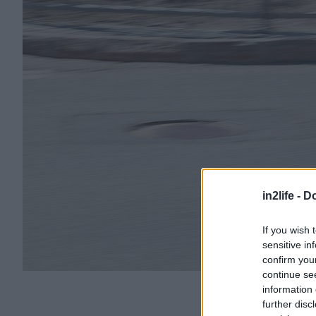
in2life -
Do
If you wish 
sensitive in
confirm you
continue se
information 
further disc