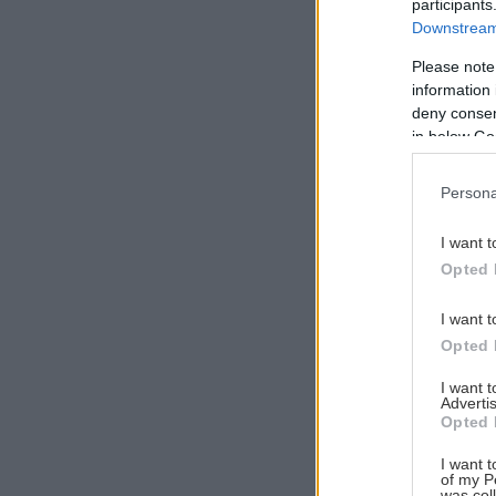
participants
Downstream 
Please note
information 
Αναζήτηση
deny consent
για...
in below Go
Persona
I want t
Opted 
I want t
Opted 
I want 
Advertis
Opted 
I want t
of my P
was col