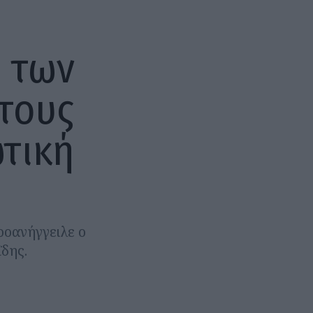
η των
στους
ωτική
ροανήγγειλε ο
δης.