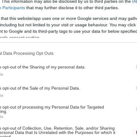
. This information may also be disclosed by us to third parties on the
IA
Participants
that may further disclose it to other third parties.
 that this website/app uses one or more Google services and may gath
including but not limited to your visit or usage behaviour. You may click 
 to Google and its third-party tags to use your data for below specifi
ogle consent section.
l Data Processing Opt Outs
o opt-out of the Sharing of my personal data.
In
o opt-out of the Sale of my Personal Data.
In
to opt-out of processing my Personal Data for Targeted
ing.
In
o opt-out of Collection, Use, Retention, Sale, and/or Sharing
ersonal Data that Is Unrelated with the Purposes for which it
lected.