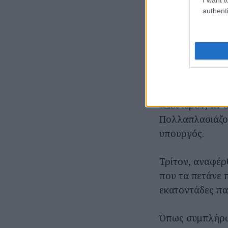
authenti
Τα σχέδι
Περιγράφοντας 
Χρυσοχοΐδης αν
ανηλίκους.
«Δεύτερον, αν σ
Πολλαπλασιάζον
υπουργός.
Τρίτον, αναφέρ
που τα πετάνε 
εκατοντάδες πατ
Όπως συμπλήρωσ