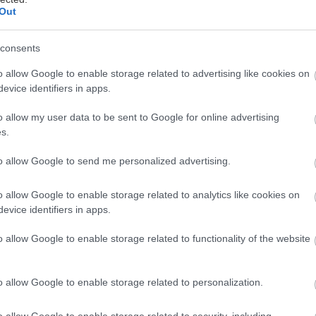
Out
consents
o allow Google to enable storage related to advertising like cookies on
evice identifiers in apps.
o allow my user data to be sent to Google for online advertising
s.
ιο για πλήρη απαγόρευση των ηλεκτρικών πατινιών 
λίκους, καθώς και άλλα μέτρα, όπως η υποχρεωτική
to allow Google to send me personalized advertising.
ξεργάζεται η Πολιτεία, σύμφωνα με τον υπουργό Πρ
o allow Google to enable storage related to analytics like cookies on
ίτη, Μιχάλη Χρυσοχοΐδη.
evice identifiers in apps.
o allow Google to enable storage related to functionality of the website
τηλεοπτικό σταθμό ΣΚΑΪ την Παρασκευή, ο κ. Χρυσ
χειρισμός του ζητήματος με τα πατίνια είναι ιδιαίτερ
 φιλικό προς το περιβάλλον και πρέπει να βρούμε το
o allow Google to enable storage related to personalization.
α επίπεδο ασφάλειας».
o allow Google to enable storage related to security, including