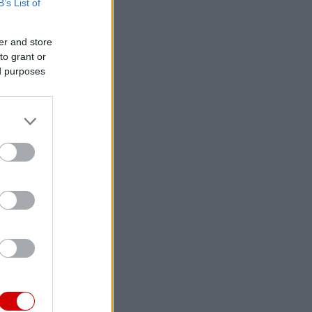
B’s List of
er and store
to grant or
ed purposes