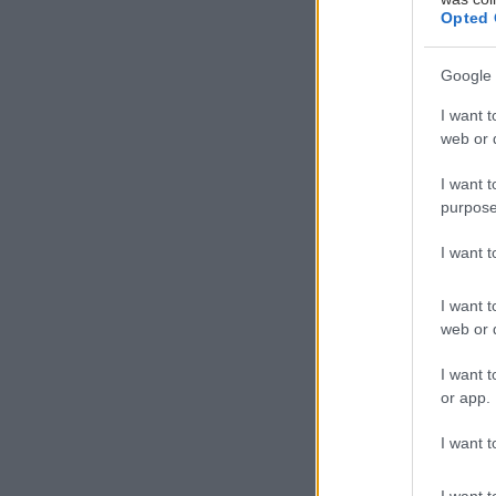
Opted 
Google 
I want t
web or d
I want t
Σ
purpose
χέδ
ανη
I want 
επε
I want t
Πολ
web or d
I want t
Μιλώντας στον 
or app.
ανέφερε ότι «ο 
Είναι ένα μέσο
I want t
κινούνται σε έν
I want t