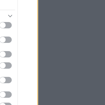
στους
 ασφάλιση,
οστασίας του
οχοΐδης
ος και δύσκολος.
ν τρόπο να