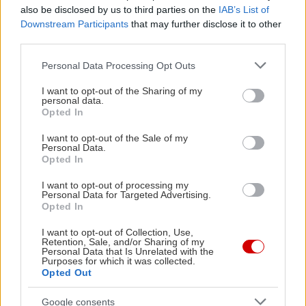
also be disclosed by us to third parties on the
IAB’s List of
Downstream Participants
that may further disclose it to other
Μέχρι να έρθει εκείνη η νύχτα.
third parties.
Please note that this website/app uses one or more Google
Personal Data Processing Opt Outs
services and may gather and store information including but
not limited to your visit or usage behaviour. You may click to
I want to opt-out of the Sharing of my
personal data.
grant or deny consent to Google and its third-party tags to
Opted In
use your data for below specified purposes in below Google
consent section.
I want to opt-out of the Sale of my
Personal Data.
Opted In
I want to opt-out of processing my
Personal Data for Targeted Advertising.
Opted In
I want to opt-out of Collection, Use,
Retention, Sale, and/or Sharing of my
Personal Data that Is Unrelated with the
Purposes for which it was collected.
Opted Out
Google consents