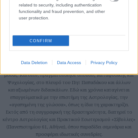
related to security, including authentication
functionality and fraud prevention, and other
user protection.
CONFIRM
Κυριακή Γκιόκα
Η Κυριακή Γκιόκα γεννήθηκε και κατοικεί στην Ελευσίνα.
Data Deletion
Data Access
Privacy Policy
Αποφοίτησε από τo Pansik Fashion School ως σχεδιάστρια
μόδας. Κατόπιν, πραγματοποίησε σπουδές Μεταφυσικής και
Ψυχολογίας, στο πλευρό του Πητ Παπαδάκου και άλλων
καταξιωμένων διδασκάλων. Εδώ και χρόνια καταγίνεται
επαγγελματικά με την επιστήμη της Αστρολογίας, την
«αγαπημένη της γλώσσα», όπως η ίδια τη χαρακτηρίζει.
Εκτός από τη συγγραφική της δραστηριότητα, διατηρεί το
κέντρο Αστρολογίας και Πρακτικού Εσωτερισμού «Σίβυλλες»
(Πανεπιστημίου 61, Αθήνα), όπου παραδίδει σεμινάρια και
προσφέρει ιδιωτικές συνεδρίες.