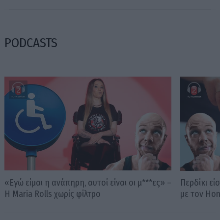
PODCASTS
«Εγώ είμαι η ανάπηρη, αυτοί είναι οι μ***ες» –
Περδίκι εί
Η Maria Rolls χωρίς φίλτρο
με τον Ho