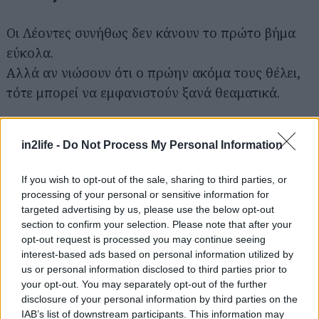
Αναζήτηση
για...
Οι Λέοντες συνήθως δεν κάνουν το πρώτο βήμα
εύκολα.
Αλλά αν νιώσουν ότι ο πρώην ακόμα τους θέλει,
τότε μπορεί να εμφανιστούν ξανά θεαματικά.
Και φυσικά… θέλουν να ξέρουν ότι δεν τους
in2life -
Do Not Process My Personal Information
ξέχασες ποτέ.
If you wish to opt-out of the sale, sharing to third parties, or
Και κάπως έτσι,
processing of your personal or sensitive information for
κάθε καλοκαίρι γεμίζει με επιστροφές,
targeted advertising by us, please use the below opt-out
section to confirm your selection. Please note that after your
late night μηνύματα,
opt-out request is processed you may continue seeing
story που “τυχαία” ανεβαίνουν για συγκεκριμένα
interest-based ads based on personal information utilized by
μάτια
us or personal information disclosed to third parties prior to
your opt-out. You may separately opt-out of the further
και ανθρώπους που ορκίστηκαν ότι δεν θα
disclosure of your personal information by third parties on the
ξαναστείλουν ποτέ.
IAB’s list of downstream participants. This information may