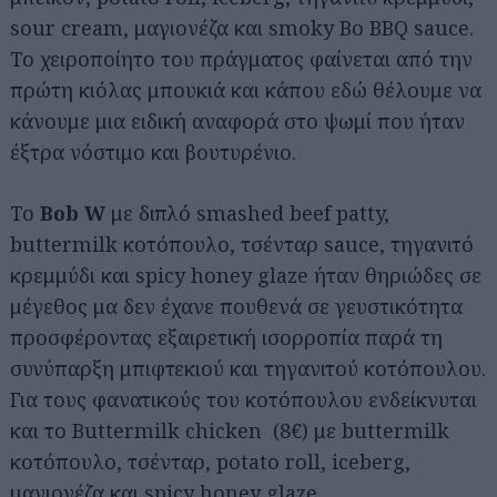
sour cream, μαγιονέζα και smoky Bo BBQ sauce.
Το χειροποίητο του πράγματος φαίνεται από την
πρώτη κιόλας μπουκιά και κάπου εδώ θέλουμε να
κάνουμε μια ειδική αναφορά στο ψωμί που ήταν
έξτρα νόστιμο και βουτυρένιο.
Το
Bob W
με διπλό smashed beef patty,
buttermilk κοτόπουλο, τσένταρ sauce, τηγανιτό
κρεμμύδι και spicy honey glaze ήταν θηριώδες σε
μέγεθος μα δεν έχανε πουθενά σε γευστικότητα
προσφέροντας εξαιρετική ισορροπία παρά τη
συνύπαρξη μπιφτεκιού και τηγανιτού κοτόπουλου.
Για τους φανατικούς του κοτόπουλου ενδείκνυται
και το Buttermilk chicken (8€) με buttermilk
κοτόπουλο, τσένταρ, potato roll, iceberg,
μαγιονέζα και spicy honey glaze.