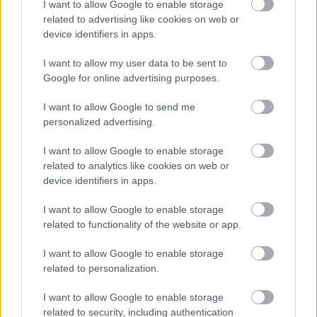
I want to allow Google to enable storage
πατατοβούτες σου. Η chipotle mayo θα βάλει
related to advertising like cookies on web or
δύσκολα στους λάτρεις των καυτερών, ενώ το
device identifiers in apps.
ντιπ με το σκόρδο τζατζικίζει χωρίς να είναι
I want to allow my user data to be sent to
τζατζίκι κι αυτό είναι ένα μικρό θαύμα. Ωραιότατο
Google for online advertising purposes.
και το ντιπ με την πίκλα θα σε αναγκάσει για
I want to allow Google to send me
συστηματικές βούτες επίσης.
personalized advertising.
Τέλος για να δέσει το γλυκό δοκιμάσαμε το
I want to allow Google to enable storage
related to analytics like cookies on web or
cheesecake 2022
, ένα cheesecake με φιστίκι που
device identifiers in apps.
είναι λίγο πιο κολασμένο από όσο περίμενες.
Αλειφωτό, σαν κρέμα, πανάλαφρο και
I want to allow Google to enable storage
related to functionality of the website or app.
παιχνιδιάρικο στη γεύση, μας ανάγκασε να
ευχαριστήσουμε δις το ευγενέστατο προσωπικό
I want to allow Google to enable storage
που μας το πρότεινε και μοιράστηκε την αγάπη
related to personalization.
του για εκείνο.
I want to allow Google to enable storage
related to security, including authentication