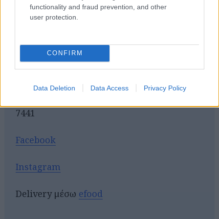
functionality and fraud prevention, and other
user protection.
CONFIRM
Βalboa
Data Deletion
Data Access
Privacy Policy
Αρτέμιδος 1-3, Μοναστηράκι, τηλ.: 21 6000
7441
Facebook
Instagram
Delivery μέσω
efood