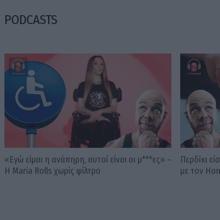
PODCASTS
«Εγώ είμαι η ανάπηρη, αυτοί είναι οι μ***ες» –
Περδίκι εί
Η Maria Rolls χωρίς φίλτρο
με τον Ho