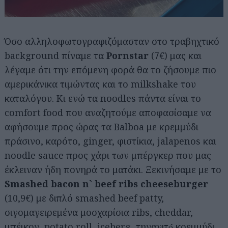
Όσο αλληλοφωτογραφιζόμασταν στο τραβηχτικό
background πίναμε τα
Pornstar
(7€) μας και
λέγαμε ότι την επόμενη φορά θα το ζήσουμε πιο
αμερικάνικα τιμώντας και το milkshake του
καταλόγου. Κι ενώ τα noodles πάντα είναι το
comfort food που αναζητούμε αποφασίσαμε να
αφήσουμε προς ώρας τα Balboa με κρεμμύδι
πράσινο, καρότο, ginger, φιστίκια, jalapenos και
noodle sauce προς χάρι των μπέργκερ που μας
έκλειναν ήδη πονηρά το ματάκι. Ξεκινήσαμε με το
Smashed bacon n` beef ribs cheeseburger
(10,9€) με διπλό smashed beef patty,
σιγομαγειρεμένα μοσχαρίσια ribs, cheddar,
μπέικον, potato roll, iceberg, τηγανιτό́ κρεμμύδι,