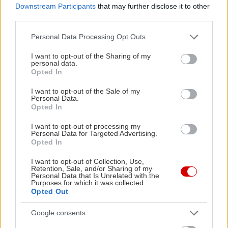
Downstream Participants
that may further disclose it to other
third parties.
Please note that this website/app uses one or more Google
Personal Data Processing Opt Outs
services and may gather and store information including but
not limited to your visit or usage behaviour. You may click to
I want to opt-out of the Sharing of my
personal data.
grant or deny consent to Google and its third-party tags to
Opted In
use your data for below specified purposes in below Google
consent section.
I want to opt-out of the Sale of my
Personal Data.
Opted In
I want to opt-out of processing my
Personal Data for Targeted Advertising.
Opted In
I want to opt-out of Collection, Use,
Retention, Sale, and/or Sharing of my
Personal Data that Is Unrelated with the
Purposes for which it was collected.
Opted Out
Ειδική μνεία πρέπει να γίνει και στις άπειρες
Google consents
επιλογές με ντιπ που μπορούν να συνοδέψουν τις