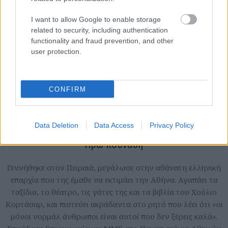
I want to allow Google to enable storage
related to security, including authentication
functionality and fraud prevention, and other
user protection.
CONFIRM
Data Deletion
Data Access
Privacy Policy
Ηρώ Κουνάδη
Γεννήθηκε στον Πειραιά, μεγάλωσε στην αθάνατη ελληνική
επαρχία που της έμαθε να εκτιμάει την Αθήνα. Αγαπάει τα
ταξίδια, το θέατρο, τις γάτες της και τα βιβλία του Χούλιο
Κορτάσαρ, και πιστεύει ακράδαντα στο ρητό που λέει ότι «οι
μόνοι νορμάλ άνθρωποι είναι αυτοί που δεν ξέρεις καλά».