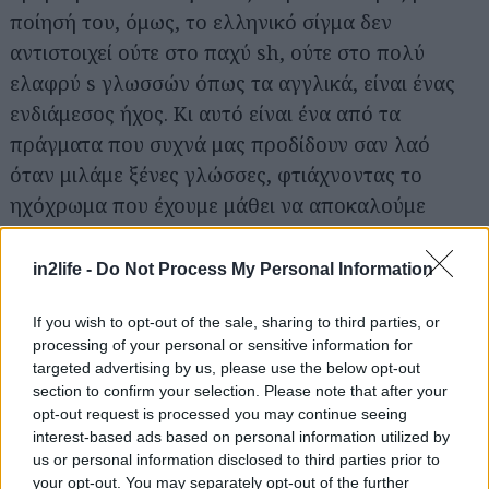
ποίησή του, όμως, το ελληνικό σίγμα δεν
αντιστοιχεί ούτε στο παχύ sh, ούτε στο πολύ
Αναζήτηση
ελαφρύ s γλωσσών όπως τα αγγλικά, είναι ένας
για...
ενδιάμεσος ήχος. Κι αυτό είναι ένα από τα
πράγματα που συχνά μας προδίδουν σαν λαό
όταν μιλάμε ξένες γλώσσες, φτιάχνοντας το
ηχόχρωμα που έχουμε μάθει να αποκαλούμε
«ελληνική προφορά».
in2life -
Do Not Process My Personal Information
Κι αυτό δεν ισχύει μόνο με το σίγμα (ή:
Επιστημονική βερσιόν της από πάνω παραγράφου)
If you wish to opt-out of the sale, sharing to third parties, or
processing of your personal or sensitive information for
targeted advertising by us, please use the below opt-out
Τα άηχα /p t k/ ηχηροποιούνται μπροστά από
section to confirm your selection. Please note that after your
ηχηρά σύμφωνα:
opt-out request is processed you may continue seeing
απ’ τον → [apdon] → [abdon]
interest-based ads based on personal information utilized by
us or personal information disclosed to third parties prior to
your opt-out. You may separately opt-out of the further