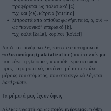
προφέρεται ως παλατιακό [c].
π.χ. και [ce], κίτρινο [ˈcitɾino]
Μπροστά από οπίσθια φωνήεντα (α, ο, ου) →
ως “κανονικό” υπερωικό [k].
π.χ. καλά [kaˈla], κορίτσι [koˈɾici]
Αυτό το φαινόμενο λέγεται στα επιστημονικά
παλατοποίηση (palatalization)
από την κίνηση
που κάνει η γλώσσα για παράδειγμα στο «κι»
προς το μπροστινό, οστέινο τμήμα του πάνω
μέρους του στόματος, που στα αγγλικά λέγεται
hard palate
.
Τα ρήματά μας έχουν όψεις
Αλλιώς γνωστή και ως
ποιόν ενέργειας
, η όψη