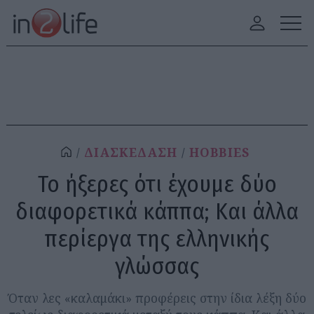
ΔΙΑΣΚΕΔΑΣΗ
HOBBIES
Το ήξερες ότι έχουμε δύο
διαφορετικά κάππα; Και άλλα
περίεργα της ελληνικής
γλώσσας
Όταν λες «καλαμάκι» προφέρεις στην ίδια λέξη δύο