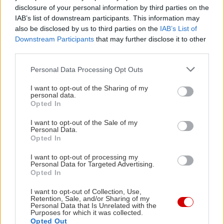
Αντίστροφα, τα ηχηρά /b d g/ στο τέλος λέξης
disclosure of your personal information by third parties on the
συχνά αποηχηροποιούνται:
IAB’s list of downstream participants. This information may
also be disclosed by us to third parties on the
IAB’s List of
club → [klap]
Downstream Participants
that may further disclose it to other
third parties.
Αυτό δείχνει την
αφομοίωση (assimilation)
,
Please note that this website/app uses one or more Google
Personal Data Processing Opt Outs
δηλαδή το πώς τα φωνήματα “τραβούν” το ένα το
services and may gather and store information including but
άλλο.
not limited to your visit or usage behaviour. You may click to
I want to opt-out of the Sharing of my
personal data.
grant or deny consent to Google and its third-party tags to
Opted In
use your data for below specified purposes in below Google
consent section.
I want to opt-out of the Sale of my
Personal Data.
Opted In
I want to opt-out of processing my
Personal Data for Targeted Advertising.
Opted In
I want to opt-out of Collection, Use,
Retention, Sale, and/or Sharing of my
Personal Data that Is Unrelated with the
Purposes for which it was collected.
Opted Out