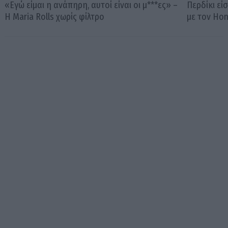
«Εγώ είμαι η ανάπηρη, αυτοί είναι οι μ***ες» –
Περδίκι εί
Η Maria Rolls χωρίς φίλτρο
με τον Ho