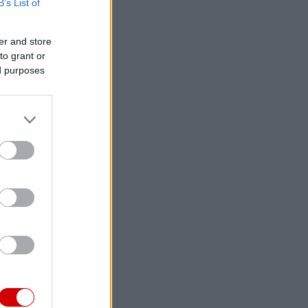
B’s List of
er and store
to grant or
ed purposes