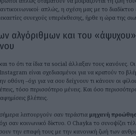
θρωποι απλώς σταματούν να μοιράζονται τη ζωή τους.
αντικοινωνικοί· απλώς, η σχέση μας με το διαδίκτυο 
εκαετίες συνεχούς υπερέκθεσης, ήρθε η ώρα της σιω
ων αλγόριθμων και του «άψυχου»
ένου
 και το ότι τα ίδια τα social άλλαξαν τους κανόνες. Ο
 Instagram είναι σχεδιασμένοι για να κρατούν το βλ
 οθόνη –όχι για να σου δείχνουν τι κάνουν οι φίλο
πεις, τόσο περισσότερο μένεις. Και όσο περισσότερο
αφημίσεις βλέπεις.
σήμερα λειτουργούν σαν τεράστια
μηχανή προώθη
 όχι σαν κοινωνικό δίκτυο. Ο Chayka το συνοψίζει τέλε
ουν την επαφή τους με την κανονική ζωή των ανθρ