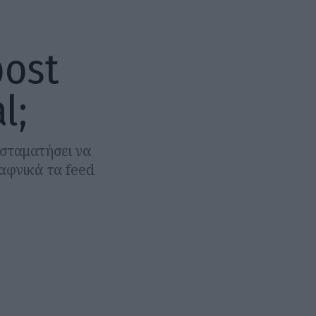
post
l;
ι σταματήσει να
ξαφνικά τα feed