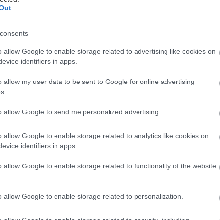
Out
consents
o allow Google to enable storage related to advertising like cookies on
νε ένα γρήγορο σκρολάρισμα στην αρχική σου σελί
evice identifiers in apps.
nstagram ή το Facebook, και βάζουμε στοίχημα πως 
οστ που θα δεις θα είναι διαφημίσεις, reels με ζωάκ
o allow my user data to be sent to Google for online advertising
s.
στεία πράγματα ή με σεφ να μαγειρεύουν κάτι, και 
τό που (μαντεύουμε) σε έφερε εδώ. Το ένα από τα πο
to allow Google to send me personalized advertising.
ος ο φίλος που πήγε πρόσφατα ταξίδι και ποστάρει 
o allow Google to enable storage related to analytics like cookies on
evice identifiers in apps.
ητά μας στα social δεν την ποστάρουμε πια, είναι 
o allow Google to enable storage related to functionality of the website
ι σου καμιά από τις γάτες των φίλων σου στα stories
ύτε λόγος. Πότε και πώς συνέβη αυτό;
o allow Google to enable storage related to personalization.
o allow Google to enable storage related to security, including