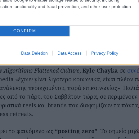
δέν στο εκατό (αλλά ανάποδα)
cation functionality and fraud prevention, and other user protection.
ο Facebook και το TikTok δεν είναι πια οι εφαρμογέ
κάνουν οι φίλοι σου, αλλά για να καταναλώσεις περιεχ
CONFIRM
μενο όλο και πιο ομοιογενές, όλο και πιο «επαγγελμ
πινο.
Data Deletion
Data Access
Privacy Policy
ι ο δημοσιογράφος του
New Yorker
και συγγραφέας τ
w Algorithms Flattened Culture
,
Kyle Chayka
σε
συνέ
 media «έχουν γίνει λιγότερο κοινωνικά, είναι πλέον 
ανάλωσης περιεχομένου, παρά επικοινωνίας». Παλιά
ς από το πάρτι του Σαββάτου· τώρα, σε περιμένουν l
υριστικά reels και brands που διαφημίζουν τα πάντα
ss retreats.
άφει το φαινόμενο ως
“posting zero”
: Το σημείο μηδ