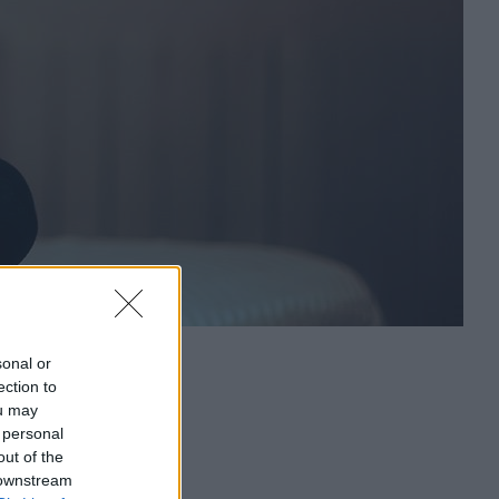
sonal or
ection to
ou may
 personal
out of the
 downstream