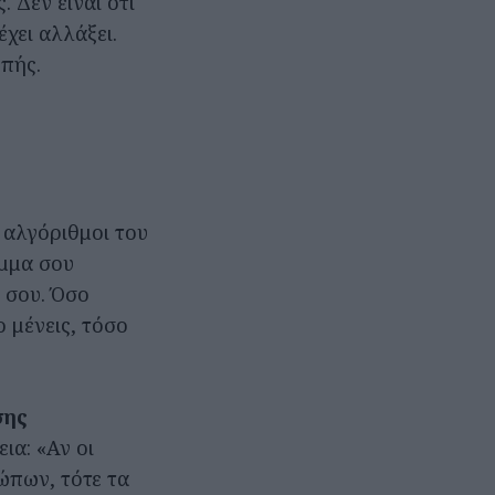
 Δεν είναι ότι
έχει αλλάξει.
πής.
ι αλγόριθμοι του
έμμα σου
ι σου. Όσο
 μένεις, τόσο
σης
ια: «Αν οι
ώπων, τότε τα