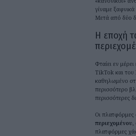
«κανονικοί» άν
γίναμε ξαφνικά 
Μετά από δύο δ
Η εποχή τ
περιεχομ
Φταίει εν μέρει
TikTok και του
καθηλωμένο στην
περισσότερο βλέ
περισσότερες δι
Οι πλατφόρμες 
περιεχομένου
,
πλατφόρμες χάσ