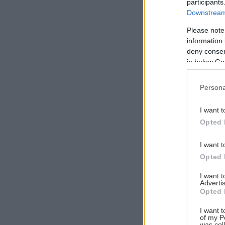
participants
Downstream 
Please note
information 
Αναζήτηση
deny consent
για...
in below Go
Persona
I want t
Opted 
I want t
Opted 
I want 
Advertis
Opted 
I want t
of my P
was col