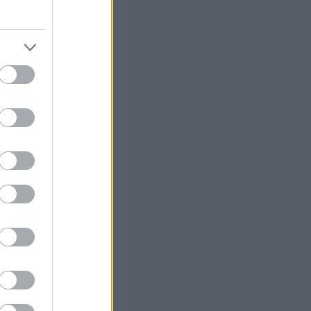
δα στο
εννιά στα δέκα
ια να κάνουν
περιεχόμενο
στ που μένει,
φωτογραφίες από
γεγονός. Άντε
 τους, στο