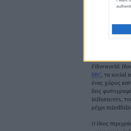
Από το μη
authenti
Το Instagram, τ
για να δεις τι 
μάλιστα περιεχό
λιγότερο ανθρώ
Όπως σημειώνε
Filterworld: Ho
BBC
, τα social
ένας χώρος κατ
δεις φωτογραφίε
influencers, το
μέχρι mindfulne
Ο ίδιος περιγρ