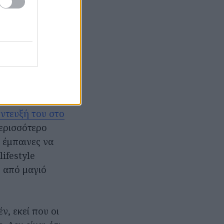
ς που μπαίνεις
όμενο. Και
ατικό», όλο και
ου βιβλίου
ντευξή του στο
περισσότερο
 έμπαινες να
ifestyle
, από μαγιό
έν, εκεί που οι