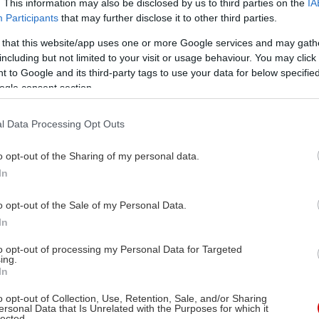
. This information may also be disclosed by us to third parties on the
IA
Participants
that may further disclose it to other third parties.
 that this website/app uses one or more Google services and may gath
including but not limited to your visit or usage behaviour. You may click 
 to Google and its third-party tags to use your data for below specifi
ogle consent section.
l Data Processing Opt Outs
o opt-out of the Sharing of my personal data.
In
o opt-out of the Sale of my Personal Data.
In
to opt-out of processing my Personal Data for Targeted
ing.
In
o opt-out of Collection, Use, Retention, Sale, and/or Sharing
ersonal Data that Is Unrelated with the Purposes for which it
lected.