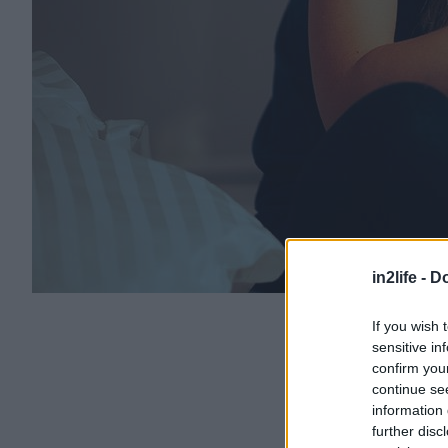
in2life -
Do
If you wish 
sensitive in
confirm you
continue se
information 
further disc