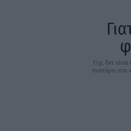
Για
φ
Όχι, δεν είναι
ποστάρει στα s