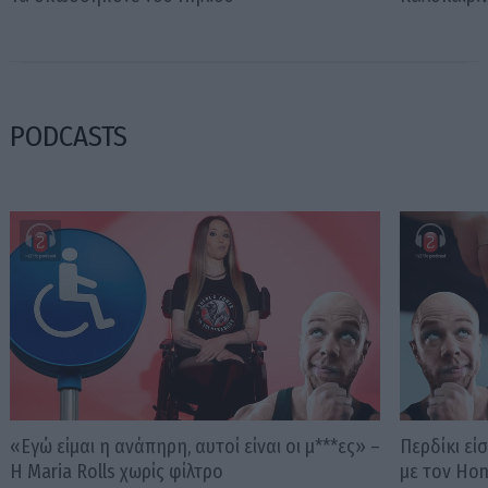
PODCASTS
«Εγώ είμαι η ανάπηρη, αυτοί είναι οι μ***ες» –
Περδίκι εί
Η Maria Rolls χωρίς φίλτρο
με τον Ho