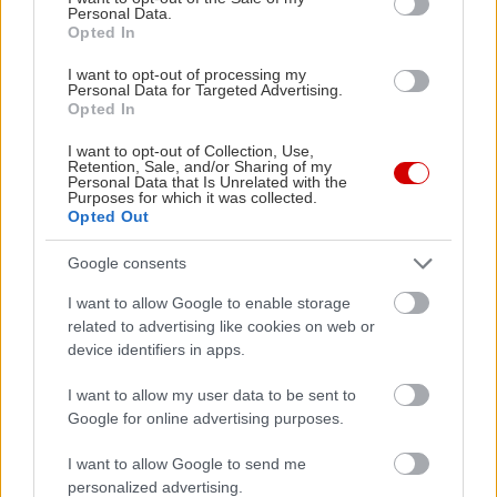
Personal Data.
Opted In
I want to opt-out of processing my
Personal Data for Targeted Advertising.
Opted In
I want to opt-out of Collection, Use,
Retention, Sale, and/or Sharing of my
Personal Data that Is Unrelated with the
Purposes for which it was collected.
Opted Out
Google consents
I want to allow Google to enable storage
related to advertising like cookies on web or
device identifiers in apps.
Εκδρομή χωρίς
Πήλιο
γίνεται; Δε γίνεται. Μόλις
I want to allow my user data to be sent to
τρία χιλιόμετρα από το δημοφιλές Χόρτο, η
Google for online advertising purposes.
όμορφη Μηλίνα απλώνεται στην αγκαλιά του
I want to allow Google to send me
Παγασητικού, προσφέροντας απλόχερα ηρεμία
personalized advertising.