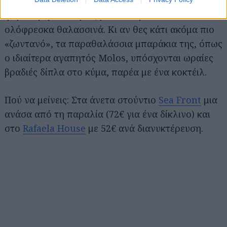
Αγαπημένο στέκι για τσιμπολόγημα εδώ η
ψαροταβέρνα Φάβιος με σούπερ θέα θάλασσα και
ολόφρεσκα θαλασσινά. Κι αν θες κάτι ακόμα πιο
«ζωντανό», τα παραθαλάσσια μπαράκια της, όπως
ο ιδιαίτερα αγαπητός Molos, υπόσχονται ωραίες
βραδιές δίπλα στο κύμα, παρέα με ένα κοκτέιλ.
Πού να μείνεις: Στα άνετα στούντιο
Sea Front
μια
ανάσα από τη παραλία (72€ για ένα δίκλινο) και
στο
Rafaela House
με 52€ ανά διανυκτέρευση.