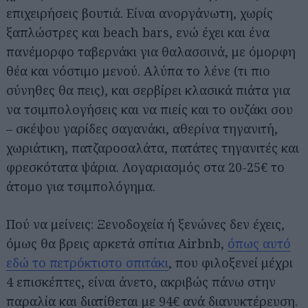
επιχειρήσεις βουτιά. Είναι ανοργάνωτη, χωρίς
ξαπλώστρες και beach bars, ενώ έχει και ένα
πανέμορφο ταβερνάκι για θαλασσινά, με όμορφη
θέα και νόστιμο μενού. Αλύπα το λένε (τι πιο
σύνηθες θα πεις), και σερβίρει κλασικά πιάτα για
να τσιμπολογήσεις και να πιείς και το ουζάκι σου
– σκέψου γαρίδες σαγανάκι, αθερίνα τηγανιτή,
χωριάτικη, πατζαροσαλάτα, πατάτες τηγανιτές και
φρεσκότατα ψάρια. Λογαριασμός στα 20-25€ το
άτομο για τσιμπολόγημα.
Πού να μείνεις: Ξενοδοχεία ή ξενώνες δεν έχεις,
όμως θα βρεις αρκετά σπίτια Airbnb,
όπως αυτό
εδώ το πετρόκτιστο σπιτάκι
, που φιλοξενεί μέχρι
4 επισκέπτες, είναι άνετο, ακριβώς πάνω στην
παραλία και διατίθεται με 94€ ανά διανυκτέρευση.