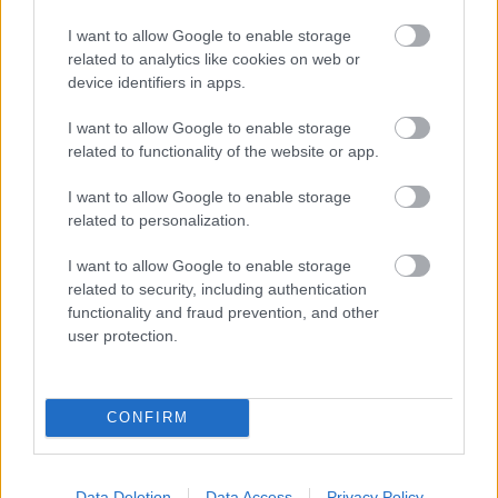
και γαλήνη.
I want to allow Google to enable storage
related to analytics like cookies on web or
Αγαπημένο στέκι των ιστιοπλόων χάρη στο
device identifiers in apps.
απάνεμο λιμανάκι της, είναι το ιδανικό σημείο για
να ανοίξεις πανιά προς τις Σποράδες ή να
I want to allow Google to enable storage
related to functionality of the website or app.
εξερευνήσεις με σκάφος τους μικρούς κόλπους
και τα νησάκια που μοιάζουν να ξεφυτρώνουν
I want to allow Google to enable storage
τυχαία στη θάλασσα.
related to personalization.
I want to allow Google to enable storage
Και αν δεν είσαι εν πλω, καθόλου δεν πειράζει. Με
related to security, including authentication
τις παραθαλάσσιες βόλτες της, τα ηλιοβασιλέματα
functionality and fraud prevention, and other
user protection.
που βάφουν τον ουρανό πορτοκαλί και μοβ, αλλά
και τα μεζεδοπωλεία με τσίπουρα για να σε
πάρουν οι ώρες κουβεντιάζοντας, η Μηλίνα είναι
CONFIRM
ό,τι πρέπει για ζεν εξορμήσεις.
Data Deletion
Data Access
Privacy Policy