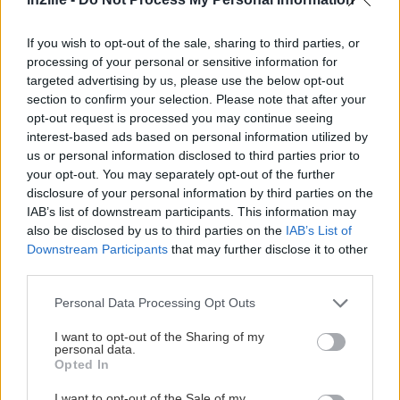
μυζήθρα με μέλι και σουσάμι, γαύρο σαγανάκι και
If you wish to opt-out of the sale, sharing to third parties, or
ζουμερά μπιφτέκια. Αν έχεις όρεξη για
processing of your personal or sensitive information for
εκδρομούλα, λίγο πιο πέρα βρίσκεται το χωριό
targeted advertising by us, please use the below opt-out
των Μύλων, με την εξαιρετική οικογενιακή
section to confirm your selection. Please note that after your
opt-out request is processed you may continue seeing
ταβέρνα Μαρδίτσα
. Λογαριασμός στα 20€ το
interest-based ads based on personal information utilized by
άτομο, με κρασί.
us or personal information disclosed to third parties prior to
your opt-out. You may separately opt-out of the further
disclosure of your personal information by third parties on the
Πού να μείνεις: Στα μοντέρνα και άνετα δωμάτια
IAB’s list of downstream participants. This information may
του
Αlissachne Suites
με σούπερ θέα στην
also be disclosed by us to third parties on the
IAB’s List of
παραλία και πισίνα, με τιμές από 87€ για ένα
Downstream Participants
that may further disclose it to other
third parties.
δίκλινο, με ωραίο πρωινό, και στο
Kapetaniou
Apartments
με επίσης φοβερή θέα, πισίνα, στα
Please note that this website/app uses one or more Google
Personal Data Processing Opt Outs
services and may gather and store information including but
67€ για ένα δίκλινο.
not limited to your visit or usage behaviour. You may click to
I want to opt-out of the Sharing of my
personal data.
grant or deny consent to Google and its third-party tags to
Opted In
Μηλίνα, Πήλιο
use your data for below specified purposes in below Google
consent section.
I want to opt-out of the Sale of my