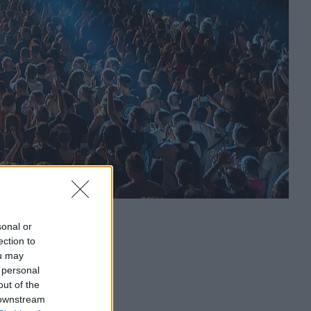
sonal or
ection to
ou may
 personal
out of the
 downstream