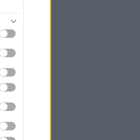
ο δεύτερο
ι ζωή στην
ς του Μαΐου,
ναίων ετοιμάζει
ξεχωριστές
καθώς κάθε
αι
τα να
υς συμπολίτες