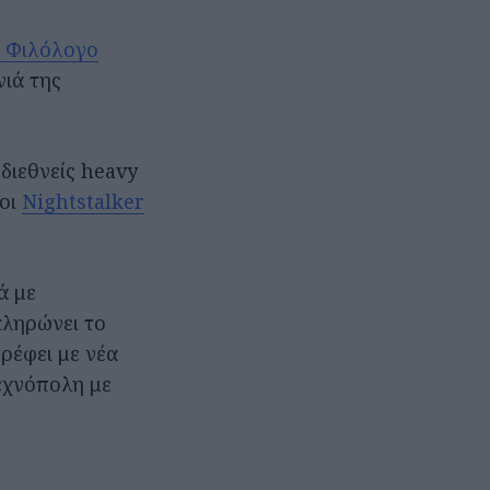
 Φιλόλογο
νιά της
διεθνείς heavy
 οι
Nightstalker
ά με
κληρώνει το
τρέφει με νέα
Τεχνόπολη με