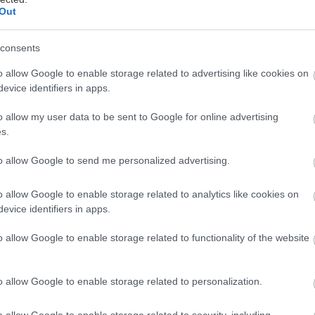
Out
consents
ουσική Τεχνόπολη επιστρέφει τον Σεπτέμβριο για τ
o allow Google to enable storage related to advertising like cookies on
evice identifiers in apps.
έρος του μεγάλου φεστιβάλ που κάθε καλοκαίρι δίνε
αρδιά της Αθήνας. Μετά τις γεμάτες μουσική βραδιέ
o allow my user data to be sent to Google for online advertising
ου Ιουνίου και του Ιουλίου, η Τεχνόπολη Δήμου Αθη
s.
μήνα με 18 ακόμα συναυλίες, θεματικά φεστιβάλ και 
to allow Google to send me personalized advertising.
ράσεις.
o allow Google to enable storage related to analytics like cookies on
ος η διοργάνωση αποκτά και κοινωνικό πρόσημο, 
evice identifiers in apps.
εύεται από δράση στήριξης του Κέντρου Υποδοχής κ
o allow Google to enable storage related to functionality of the website
υ Δήμου Αθηναίων, με το κοινό να έχει τη δυνατότη
ιμα και είδη πρώτης ανάγκης για τους πιο ευάλωτο
o allow Google to enable storage related to personalization.
o allow Google to enable storage related to security, including