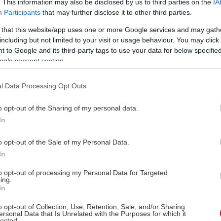
. This information may also be disclosed by us to third parties on the
IA
Participants
that may further disclose it to other third parties.
 that this website/app uses one or more Google services and may gath
including but not limited to your visit or usage behaviour. You may click 
 to Google and its third-party tags to use your data for below specifi
ogle consent section.
l Data Processing Opt Outs
o opt-out of the Sharing of my personal data.
In
o opt-out of the Sale of my Personal Data.
In
to opt-out of processing my Personal Data for Targeted
ing.
In
o opt-out of Collection, Use, Retention, Sale, and/or Sharing
ersonal Data that Is Unrelated with the Purposes for which it
lected.