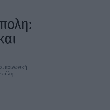
πολη:
και
αι κοινωνική
 πόλη.