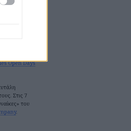
ης 5ης Ακρόασης
έους
λουθούν οι
ς στο Γκάζι,
 μια μεγάλη
ies Open Days
σκυτάλη
ους. Στις 7
υναίκες» του
ompany
.