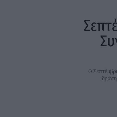
Σεπτ
Συ
Ο Σεπτέμβρι
δράση