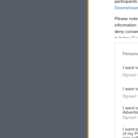
participants
Downstream 
Please note
information 
Αναζήτηση
deny consent
για...
in below Go
Persona
I want t
Opted 
I want t
Opted 
I want 
Advertis
Opted 
I want t
of my P
was col