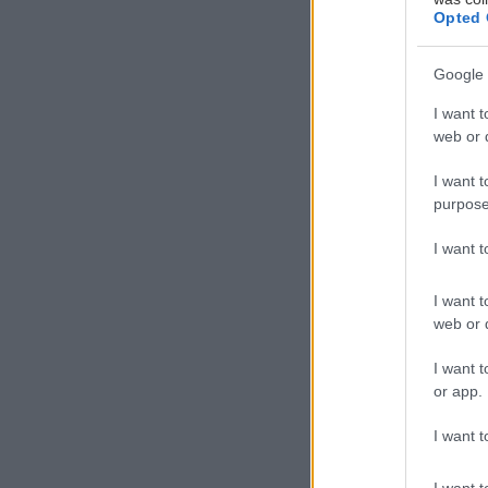
Opted 
Google 
Η
Μ
I want t
web or d
μ
κ
I want t
τ
purpose
έναν δυναμικό 
I want 
καλλιτεχνικές δ
I want t
Παράλληλα, φέτ
web or d
συναυλία συνοδ
I want t
Αλληλεγγύης το
or app.
προσφέρει τρόφ
I want t
μας.
I want t