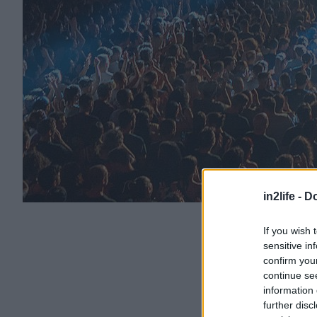
in2life -
Do
If you wish 
sensitive in
confirm you
continue se
information 
further disc