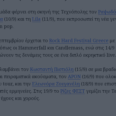
μάδα φέρνει στη σκηνή της Τεχνόπολης τον
Ραψωδό
τα
(10/9) και τη
Lila
(11/9), που εκπροσωπεί τη νέα γε
n pop.
Σεπτεμβρίου έρχεται το
Rock Hard Festival Greece
με 
όπως οι Hammerfall και Candlemass, ενώ στις 14/9
ώνουν τις δυνάμεις τους σε ένα διπλό εκρηκτικό live.
ιλαμβάνει τον
Κωσταντή Πιστιόλη
(15/9) σε μια βραδι
ι πειραματικά ακούσματα, τον
APON
(16/9) που ολο
 tour, και την
Ελεωνόρα Ζουγανέλη
(18/9) που επισ
τές ερμηνείες. Στις 19/9 το
Ρίζες ΦΕΣΤ
γεμίζει την 
ήχους και χορούς.