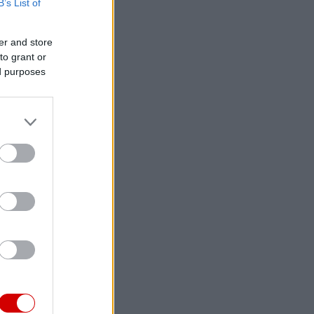
B’s List of
er and store
to grant or
ed purposes