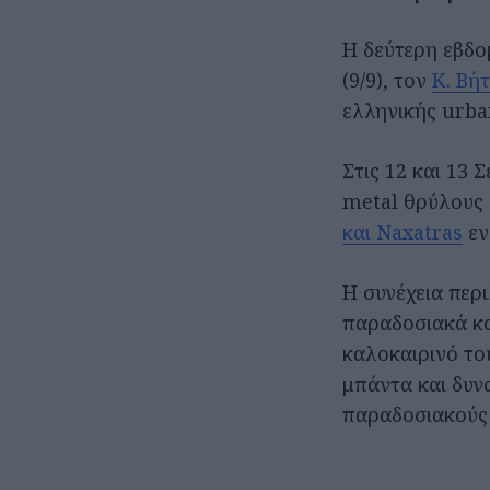
Η δεύτερη εβδο
(9/9), τον
Κ. Βή
ελληνικής urba
Στις 12 και 13 
metal θρύλους 
και Naxatras
εν
Η συνέχεια περ
παραδοσιακά κα
καλοκαιρινό του
μπάντα και δυνα
παραδοσιακούς 