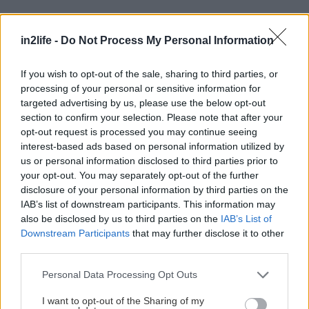
in2life -
Do Not Process My Personal Information
Καφενείο Πίπις
If you wish to opt-out of the sale, sharing to third parties, or
Μεγάλου Αλεξάνδρου 86
processing of your personal or sensitive information for
Τηλ.: 697 661 5881
targeted advertising by us, please use the below opt-out
section to confirm your selection. Please note that after your
opt-out request is processed you may continue seeing
Facebook
|
Google Maps
interest-based ads based on personal information utilized by
us or personal information disclosed to third parties prior to
your opt-out. You may separately opt-out of the further
disclosure of your personal information by third parties on the
IAB’s list of downstream participants. This information may
also be disclosed by us to third parties on the
IAB’s List of
Downstream Participants
that may further disclose it to other
third parties.
Please note that this website/app uses one or more Google
Personal Data Processing Opt Outs
services and may gather and store information including but
not limited to your visit or usage behaviour. You may click to
I want to opt-out of the Sharing of my