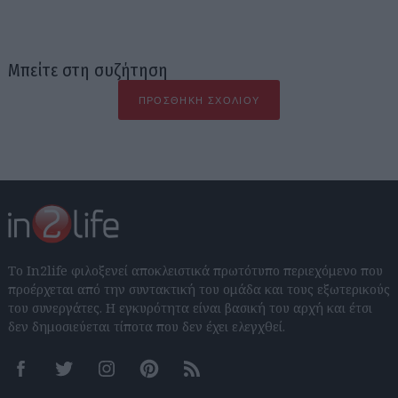
Μπείτε στη συζήτηση
ΠΡΟΣΘΉΚΗ ΣΧΟΛΊΟΥ
Το In2life φιλοξενεί αποκλειστικά πρωτότυπο περιεχόμενο που
προέρχεται από την συντακτική του ομάδα και τους εξωτερικούς
του συνεργάτες. Η εγκυρότητα είναι βασική του αρχή και έτσι
δεν δημοσιεύεται τίποτα που δεν έχει ελεγχθεί.
Facebook
Twitter
Instagram
Pinterest
RSS feeds