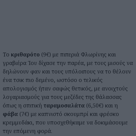
Το
κριθαρότο
(9€) με πιπεριά Φλωρίνης και
γραβιέρα Ίου δίχασε την παρέα, με τους μισούς να
δηλώνουν φαν και τους υπόλοιπους να το θέλουν
ένα τσικ πιο δεμένο, ωστόσο ο τελικός
απολογισμός ήταν σαφώς θετικός, με ανοιχτούς
λογαριασμούς για τους μεζέδες της θάλασσας
όπως η σπιτική
ταραμοσαλάτα
(6,50€) και η
Αναζήτηση
για...
φάβα
(7€) με καπνιστό σκουμπρί και φρέσκο
κρεμμυδάκι, που υποσχεθήκαμε να δοκιμάσουμε
την επόμενη φορά.