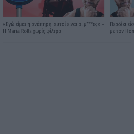
«Εγώ είμαι η ανάπηρη, αυτοί είναι οι μ***ες» –
Περδίκι εί
Η Maria Rolls χωρίς φίλτρο
με τον Ho