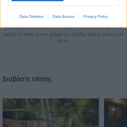
Κορτάσαρ, και πιστεύει ακράδαντα στο ρητό που λέει ότι «οι
μόνοι νορμάλ άνθρωποι είναι αυτοί που δεν ξέρεις καλά».
Data Deletion
Data Access
Privacy Policy
Σπούδασε Επικοινωνία και ΜΜΕ στο Πανεπιστήμιο Αθηνών
όταν ακόμα το internet το λέγαμε «νέα μέσα» και ήρθε στο
in2life το 2006, για να γράφει για ταξίδια. Έμεινε για όλα τα
άλλα.
Διαβάστε επίσης