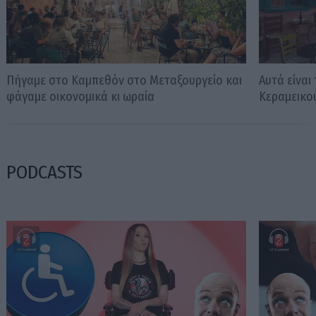
Πήγαμε στο Καμπεθόν στο Μεταξουργείο και
Αυτά είναι
φάγαμε οικονομικά κι ωραία
Κεραμεικο
PODCASTS