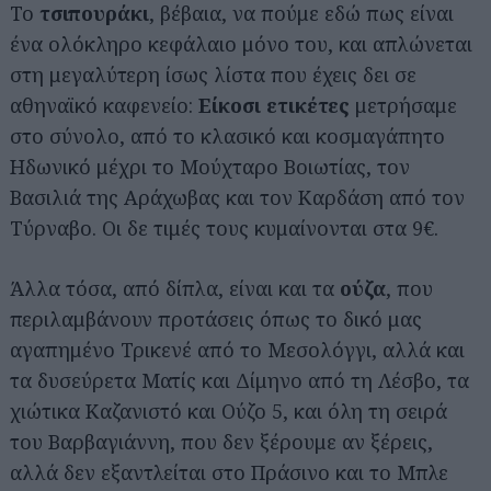
Το
τσιπουράκι
, βέβαια, να πούμε εδώ πως είναι
ένα ολόκληρο κεφάλαιο μόνο του, και απλώνεται
στη μεγαλύτερη ίσως λίστα που έχεις δει σε
αθηναϊκό καφενείο:
Είκοσι ετικέτες
μετρήσαμε
στο σύνολο, από το κλασικό και κοσμαγάπητο
Ηδωνικό μέχρι το Μούχταρο Βοιωτίας, τον
Βασιλιά της Αράχωβας και τον Καρδάση από τον
Τύρναβο. Οι δε τιμές τους κυμαίνονται στα 9€.
Άλλα τόσα, από δίπλα, είναι και τα
ούζα
, που
περιλαμβάνουν προτάσεις όπως το δικό μας
αγαπημένο Τρικενέ από το Μεσολόγγι, αλλά και
τα δυσεύρετα Ματίς και Δίμηνο από τη Λέσβο, τα
χιώτικα Καζανιστό και Ούζο 5, και όλη τη σειρά
του Βαρβαγιάννη, που δεν ξέρουμε αν ξέρεις,
αλλά δεν εξαντλείται στο Πράσινο και το Μπλε