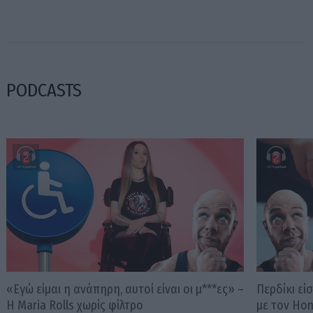
PODCASTS
«Εγώ είμαι η ανάπηρη, αυτοί είναι οι μ***ες» –
Περδίκι εί
Η Maria Rolls χωρίς φίλτρο
με τον Ho