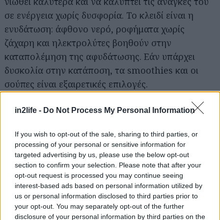
νιώθει καλύτερα και να καλύπτει τις ανάγκες του
σε ενέργεια χωρίς δυσφορία. Το κλειδί είναι η
Αναζήτηση
για...
ενυδάτωση: άφθονο νερό, ροφήματα χωρίς
ζάχαρη και ηλεκτρολύτες βοηθούν στην
καταπολέμηση της αφυδάτωσης. Εάν υπάρχει
δυσκολία στην κατάποση, τα smoothies και οι
σούπες είναι εξαιρετικές επιλογές.
Πότε να απευθυνθείτε σε γιατρό ή
in2life -
Do Not Process My Personal Information
διατροφολόγο
If you wish to opt-out of the sale, sharing to third parties, or
processing of your personal or sensitive information for
Αν ο ασθενής δεν μπορεί να φάει ή να πιει για
targeted advertising by us, please use the below opt-out
πάνω από ένα 24ωρο, αν παρουσιάζει σημάδια
section to confirm your selection. Please note that after your
opt-out request is processed you may continue seeing
αφυδάτωσης (ξηρά χείλη, αδυναμία, λίγα ούρα) ή
interest-based ads based on personal information utilized by
αν τα συμπτώματα χειροτερεύουν, πρέπει να
us or personal information disclosed to third parties prior to
απευθυνθεί άμεσα σε γιατρό. Ο διατροφολόγος
your opt-out. You may separately opt-out of the further
disclosure of your personal information by third parties on the
μπορεί επίσης να βοηθήσει, προτείνοντας ένα