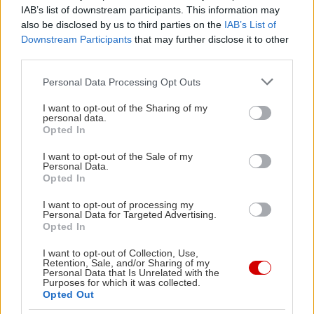
IAB’s list of downstream participants. This information may
πρόγραμμα διατροφής που θα ενισχύσει την
also be disclosed by us to third parties on the
IAB’s List of
ανάρρωση χωρίς να επιβαρύνει τον οργανισμό.
Downstream Participants
that may further disclose it to other
third parties.
Με πληροφορίες από
Healthline
Please note that this website/app uses one or more Google
Personal Data Processing Opt Outs
services and may gather and store information including but
not limited to your visit or usage behaviour. You may click to
I want to opt-out of the Sharing of my
personal data.
grant or deny consent to Google and its third-party tags to
Opted In
use your data for below specified purposes in below Google
consent section.
I want to opt-out of the Sale of my
Personal Data.
Opted In
I want to opt-out of processing my
Personal Data for Targeted Advertising.
Opted In
I want to opt-out of Collection, Use,
Retention, Sale, and/or Sharing of my
Personal Data that Is Unrelated with the
Purposes for which it was collected.
Opted Out