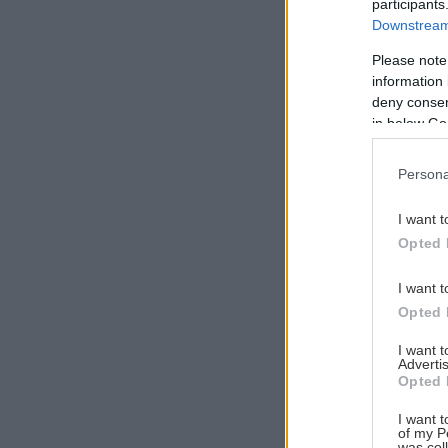
participants
Downstream 
Please note
information 
Αναζήτηση
deny consent
για...
in below Go
Persona
I want t
Opted 
I want t
Opted 
I want 
Advertis
Opted 
I want t
of my P
was col