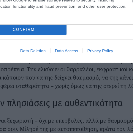
, δεν περνά ποτέ απαρατήρητη. Έχει αυτοπεποίθηση
cation functionality and fraud prevention, and other user protection.
και μια καρδιά που θέλει να αγαπά και να αγαπιέται
ι να ξεχωρίζει, να θαυμάζεται και να νιώθει μοναδική.
ι γεμάτη ζωή.
CONFIRM
κύει σε έναν σύντροφο
Data Deletion
Data Access
Privacy Policy
ν που να της δίνει χώρο να λάμψει αλλά και να μπορ
ιοπρέπεια. Την ελκύουν οι θαρραλέοι, εκφραστικοί κ
ι κάποιον που να της δείχνει θαυμασμό, να της κάνε
σφέρει σταθερότητα – χωρίς όμως να της στερεί τη λ
ν πλησιάσεις με αυθεντικότητα
ίναι ξεχωριστή – όχι με υπερβολές, αλλά με θαυμασμό
σα σου. Μίλησέ της με αυτοπεποίθηση, κράτα τον λό