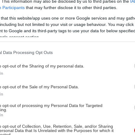
. This information may also be disclosed by us to third parties on the
IA
Participants
that may further disclose it to other third parties.
 that this website/app uses one or more Google services and may gath
including but not limited to your visit or usage behaviour. You may click 
 to Google and its third-party tags to use your data for below specifi
ogle consent section.
l Data Processing Opt Outs
o opt-out of the Sharing of my personal data.
In
o opt-out of the Sale of my Personal Data.
In
to opt-out of processing my Personal Data for Targeted
ing.
In
o opt-out of Collection, Use, Retention, Sale, and/or Sharing
ersonal Data that Is Unrelated with the Purposes for which it
lected.