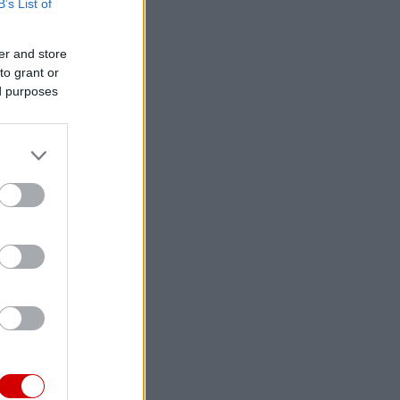
B’s List of
er and store
to grant or
ed purposes