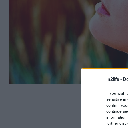
in2life -
Do
If you wish 
sensitive in
confirm you
continue se
information 
further disc