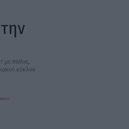
 την
ρτ με πάθος,
διακού κύκλου
μερών