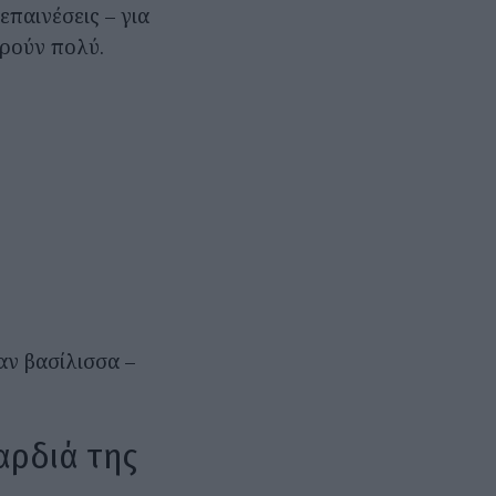
επαινέσεις – για
τρούν πολύ.
αν βασίλισσα –
καρδιά της