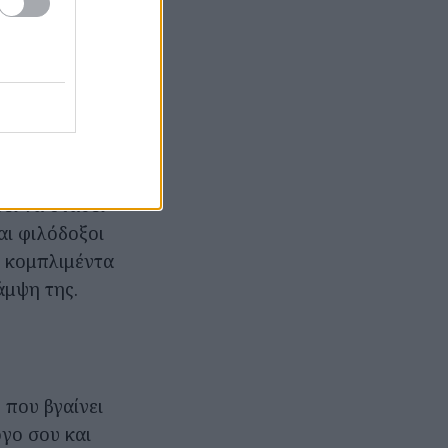
, δυναμική
 με τρόπο
 Είναι ζεστή,
εί να σταθεί
αι φιλόδοξοι
ι κομπλιμέντα
άμψη της.
 που βγαίνει
γο σου και