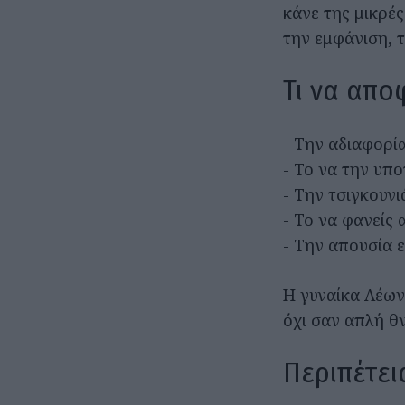
κάνε της μικρές
την εμφάνιση, τ
Τι να απο
- Την αδιαφορί
- Το να την υπο
- Την τσιγκουνι
- Το να φανείς
- Την απουσία 
Η γυναίκα Λέων 
όχι σαν απλή θ
Περιπέτει