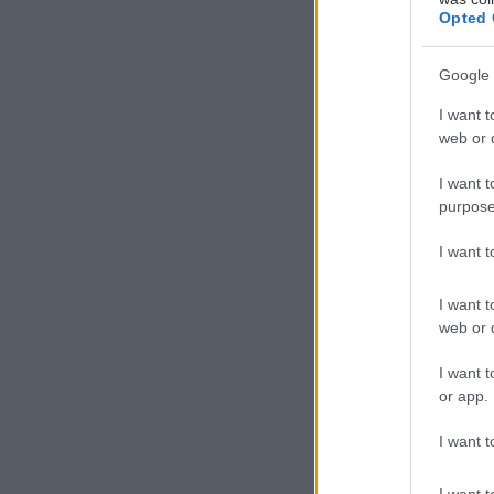
Opted 
Google 
I want t
web or d
Η γυναίκα Λέων 
I want t
purpose
γεμάτη αυτοπεπ
παρουσίας που 
I want 
δεν αρκούν τα 
αυθεντικότητα. 
I want t
web or d
αποφύγεις αν δε
I want t
Χαρακτηρι
or app.
I want t
Η γυναίκα Λέων
I want t