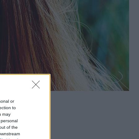
sonal or
ection to
ou may
 personal
out of the
 downstream