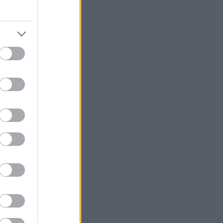
κφραστική και
σιλικής
ν καρδιά της,
ναιοδωρία και
και τι να
ή, γενναιόδωρη