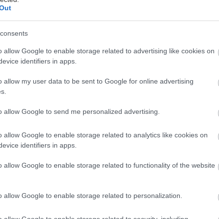
Out
consents
o allow Google to enable storage related to advertising like cookies on
evice identifiers in apps.
δεν είναι απλώς ένα ακόμα ζώδιο: Είναι θεατρική, ε
o allow my user data to be sent to Google for online advertising
s.
οίθηση. Εκπέμπει φως, ενέργεια και μια αίσθηση βα
δύσκολα περνά απαρατήρητη. Αν θέλεις να μπεις στη
to allow Google to send me personalized advertising.
τυπικά κόλπα του φλερτ: Χρειάζεται θαυμασμός, γεν
Δες τι την γοητεύει, πώς να την προσεγγίσεις σωστά 
o allow Google to enable storage related to analytics like cookies on
evice identifiers in apps.
ν θέλεις να σε... αποκλείσει από το βασίλειό της.
o allow Google to enable storage related to functionality of the website
στικά της γυναίκας Λέοντα
o allow Google to enable storage related to personalization.
 είναι η βασίλισσα του ζωδιακού. Περήφανη, λαμπερ
o allow Google to enable storage related to security, including