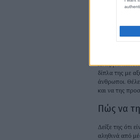
και παθιασμένη
authenti
προσωπικότητα 
θεαματικό. Θέλε
ενθουσιώδης κα
Τι την ελ
Αναζητά κάποιο
δίπλα της με αξ
άνθρωποι. Θέλε
και να της προ
Πώς να τη
Δείξε της ότι ε
αληθινά από μέ