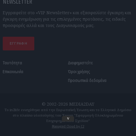
NEWSLETTER
Εγγραφείτε στο «VIP Newsletter» και εξασφαλίστε έγκαιρη και
έγκυρη ενημέρωση για τις επιλεγμένες προτάσεις, τις ειδικές
προσφορές αλλά και τους Διαγωνισμούς μας.
ΕΓΓΡΑΦΗ
Ταυτότητα
Διαφημιστείτε
Επικοινωνία
Όροι χρήσης
Προσωπικά δεδομένα
© 2002-2026 MEDIA2DAY
Το in2life ενισχύθηκε από την Ευρωπαϊκή Ένωση και το Ελληνικό Δημόσιο
στο πλαίσιο υλοποίησης του Έργου "Εφαρμογή Ολοκληρωμένου
v
Επιχειρηματικού Σχεδίου"
Managed Cloud by C2