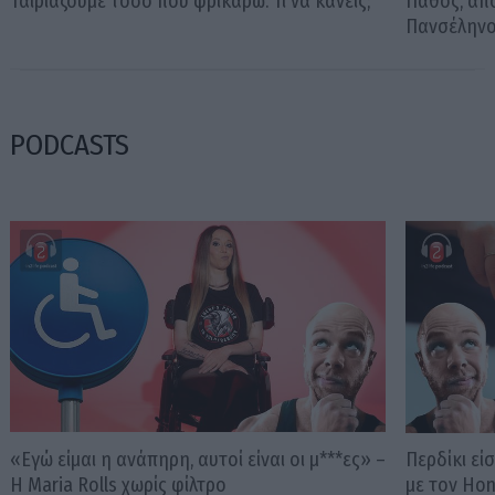
Ταιριάζουμε τόσο που φρικάρω: Τι να κάνεις;
Πάθος, απο
Πανσέληνο
PODCASTS
«Εγώ είμαι η ανάπηρη, αυτοί είναι οι μ***ες» –
Περδίκι εί
Η Maria Rolls χωρίς φίλτρο
με τον Ho