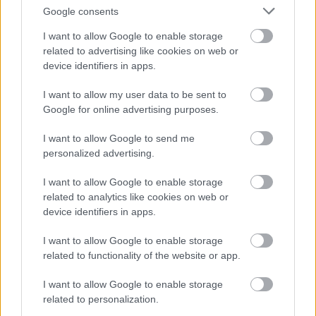
Google consents
I want to allow Google to enable storage
related to advertising like cookies on web or
device identifiers in apps.
I want to allow my user data to be sent to
Google for online advertising purposes.
Κυριακή Γκιόκα
I want to allow Google to send me
personalized advertising.
Η Κυριακή Γκιόκα γεννήθηκε και κατοικεί στην Ελευσίνα.
I want to allow Google to enable storage
Αποφοίτησε από τo Pansik Fashion School ως σχεδιάστρια
related to analytics like cookies on web or
μόδας. Κατόπιν, πραγματοποίησε σπουδές Μεταφυσικής και
device identifiers in apps.
Ψυχολογίας, στο πλευρό του Πητ Παπαδάκου και άλλων
καταξιωμένων διδασκάλων. Εδώ και χρόνια καταγίνεται
I want to allow Google to enable storage
επαγγελματικά με την επιστήμη της Αστρολογίας, την
related to functionality of the website or app.
«αγαπημένη της γλώσσα», όπως η ίδια τη χαρακτηρίζει.
I want to allow Google to enable storage
Εκτός από τη συγγραφική της δραστηριότητα, διατηρεί το
related to personalization.
κέντρο Αστρολογίας και Πρακτικού Εσωτερισμού «Σίβυλλες»