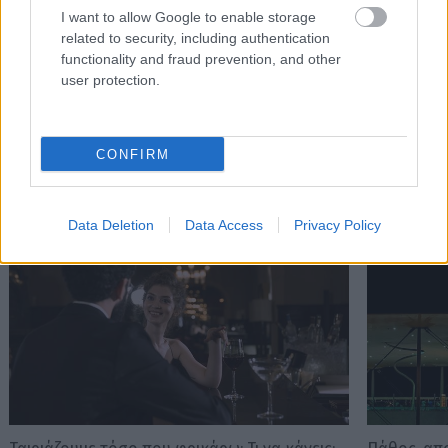
(Πανεπιστημίου 61, Αθήνα), όπου παραδίδει σεμινάρια και
I want to allow Google to enable storage
προσφέρει ιδιωτικές συνεδρίες.
related to security, including authentication
functionality and fraud prevention, and other
user protection.
CONFIRM
Διαβάστε επίσης
Data Deletion
Data Access
Privacy Policy