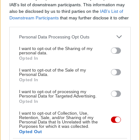
IAB’s list of downstream participants. This information may
also be disclosed by us to third parties on the
IAB’s List of
Downstream Participants
that may further disclose it to other
third parties.
Please note that this website/app uses one or more Google
Personal Data Processing Opt Outs
services and may gather and store information including but
not limited to your visit or usage behaviour. You may click to
I want to opt-out of the Sharing of my
personal data.
grant or deny consent to Google and its third-party tags to
Opted In
use your data for below specified purposes in below Google
consent section.
I want to opt-out of the Sale of my
Personal Data.
Opted In
I want to opt-out of processing my
Personal Data for Targeted Advertising.
Opted In
I want to opt-out of Collection, Use,
Retention, Sale, and/or Sharing of my
Personal Data that Is Unrelated with the
Purposes for which it was collected.
Opted Out