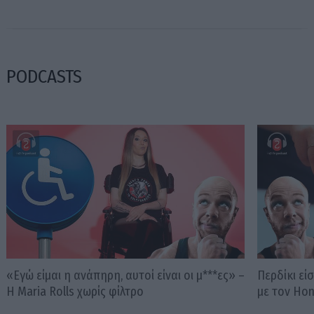
PODCASTS
«Εγώ είμαι η ανάπηρη, αυτοί είναι οι μ***ες» –
Περδίκι εί
Η Maria Rolls χωρίς φίλτρο
με τον Ho