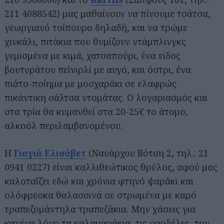
211 4088542) μας μαθαίνουν να πίνουμε τσάτσα,
γεωργιανό τσίπουρο δηλαδή, και να τρώμε
χινκάλι, πιτάκια που θυμίζουν ντάμπλινγκς
γεμισμένα με κιμά, χατσαπούρι, ένα είδος
βουτυράτου πεϊνιρλί με αυγό, και όστρι, ένα
πιάτο-ποίημα με μοσχαράκι σε ελαφρώς
πικάντικη σάλτσα ντομάτας. Ο λογαριασμός και
στα τρία θα κυμανθεί στα 20-25€ το άτομο,
αλκοόλ περιλαμβανομένου.
Η
Γιαγιά Ελισάβετ
(Ναυάρχου Βότση 2, τηλ.: 21
0941 0227) είναι καλλιθεώτικος θρύλος, αφού μας
καλοταΐζει εδώ και χρόνια φτηνό ψαράκι και
ολόφρεσκα θαλασσινά σε στρωμένα με καρό
τραπεζομάντηλα τραπεζάκια. Μην χάσεις για
κανένα λόγο τα καλαμαράκια, τις σαρδέλες, τον