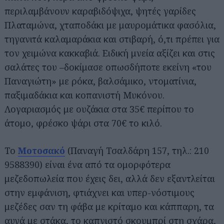
περιλαμβάνουν καραβιδόψιχα, ψητές γαρίδες
Πλαταμώνα, χταποδάκι με μαυρομάτικα φασόλια,
τηγανιτά καλαμαράκια και στιβαρή, ό,τι πρέπει για
τον χειμώνα κακκαβιά. Ειδική μνεία αξίζει και στις
σαλάτες του –δοκίμασε οπωσδήποτε εκείνη «του
Παναγιώτη» με ρόκα, βαλσάμικο, ντοματίνια,
παξιμαδάκια και κοπανιστή Μυκόνου.
Λογαριασμός με ουζάκια στα 35€ περίπου το
άτομο, φρέσκο ψάρι στα 70€ το κιλό.
Το
Μοτοσακό
(Παναγή Τσαλδάρη 157, τηλ.: 210
9588390) είναι ένα από τα ομορφότερα
μεζεδοπωλεία που έχεις δει, αλλά δεν εξαντλείται
στην εμφάνιση, φτιάχνει και υπερ-νόστιμους
μεζέδες σαν τη φάβα με κρίταμο και κάππαρη, τα
αυγά με στάκα, το καπνιστό σκουμπρί στη σχάρα,