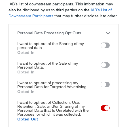
σεφταλιές της, τα αρνίσια παϊδάκια και τα
IAB’s list of downstream participants. This information may
also be disclosed by us to third parties on the
IAB’s List of
κεφτεδάκια στο τηγάνι. Λογαριασμός με κρασί,
Downstream Participants
that may further disclose it to other
γύρω στα 20€ το άτομο.
third parties.
Please note that this website/app uses one or more Google
Personal Data Processing Opt Outs
Στρωμένα με καρό τραπεζομάντηλα είναι τα
services and may gather and store information including but
τραπεζάκια στο
Βασιλικός & Δυόσμος
not limited to your visit or usage behaviour. You may click to
I want to opt-out of the Sharing of my
personal data.
grant or deny consent to Google and its third-party tags to
(Ξενοφώντος 179, τηλ: 21 1182 9933) στα οποία
Opted In
use your data for below specified purposes in below Google
καταφτάνουν από την ευέλικτη κουζίνα πιάτα
consent section.
I want to opt-out of the Sale of my
βαθιάς νοστιμιάς όπως το καρμποναράκι με
Personal Data.
Opted In
σκιουφιχτά, απάκι, μανιτάρια και γραβιέρα
Κρήτης, ο μοσχαρίσιος σιδηρόδρομος με πουρέ
I want to opt-out of processing my
Personal Data for Targeted Advertising.
πατάτας και γλάσο από οξύμελο που
Opted In
σιγομαγειρεύεται για οκτώ ώρες, το ζουμερό
I want to opt-out of Collection, Use,
κοντοσούβλι και η γιγάντια σταβλίσια μπριζόλα
Retention, Sale, and/or Sharing of my
Personal Data that Is Unrelated with the
με πατάτες baby και χειροποίητη σάλτσα. Από
Purposes for which it was collected.
Opted Out
ορεκτικά δοκίμασε τα βομβίδια, με αρνίσιο