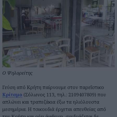
Ο Ψηλορείτης
Γεύση από Κρήτη παίρνουμε στον παρεΐστικο
Κρίταμο
(Σόλωνος 113, τηλ.: 2109407809) που
απλώνει και τραπεζάκια έξω τα ηλιόλουστα
μεσημέρια. Η τσικουδιά έρχεται απευθείας από
την Κρήτη και ρέει άφθονη, συνδυάζεται δε