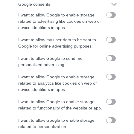
κεμπάπ, πικάντικη σάλτσα και κρεμμυδάκι, και τα
Google consents
σουτζουκοπιτάκια, με φέτα, σουτζούκι και
I want to allow Google to enable storage
παστουρμά. Λογαριασμός στα 25€ περίπου το
related to advertising like cookies on web or
device identifiers in apps.
άτομο με κρασί.
I want to allow my user data to be sent to
Ακριβώς έξω από τον Σταθμό του Ηλεκτρικού, το
Google for online advertising purposes.
Αμοργιανό Πέρασμα
(Σιβιτανίδου 51, τηλ.:
I want to allow Google to send me
2109592080) είναι από εκείνους τους καφενέδες
personalized advertising.
που έκαναν κοσμαγάπητο το Μεταξουργείο τις
I want to allow Google to enable storage
παλιές, καλές του μέρες. Έχει ενίοτε ζωντανή
related to analytics like cookies on web or
μουσική, και πάντοτε ψημένη ρακή που έρχεται
device identifiers in apps.
απευθείας από την Αμοργό, και συνδυάζεται
I want to allow Google to enable storage
ιδανικά με μεζεδάκια σαν το τυροπιτάρι με μέλι,
related to functionality of the website or app.
τους κολοκυθοκεφτέδες με φέτα, την ομελέτα με
απάκι, τον αμοργιανό ντάκο και την τηγανιά
I want to allow Google to enable storage
related to personalization.
κοτόπουλο με σύκο και γραβιέρα. Μαζί με τις