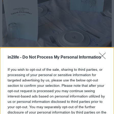
in2life -
Do Not Process My Personal Information
Έτερος καλλιθεώτικος θρύλος, η
Ραμόνα
(Μίνωος 11-13, τηλ: 2109515952) απλώνει τα
If you wish to opt-out of the sale, sharing to third parties, or
τραπέζια της σε ένα νοσταλγικό υπόγειο, ανάμεσα
processing of your personal or sensitive information for
targeted advertising by us, please use the below opt-out
σε κρασοβάρελα, κληματόφυλλα και
section to confirm your selection. Please note that after your
ασπρόμαυρες φωτογραφίες. Εδώ δοκιμάζουμε
opt-out request is processed you may continue seeing
κλασικά σπιτικά μαγειρευτά σαν το κοκκινιστό
interest-based ads based on personal information utilized by
us or personal information disclosed to third parties prior to
μοσχαράκι, το παστίτσιο και τα σουτζουκάκια, ενώ
your opt-out. You may separately opt-out of the further
οι κρεατοφάγοι της παρέας ορκίζονται στις
disclosure of your personal information by third parties on the