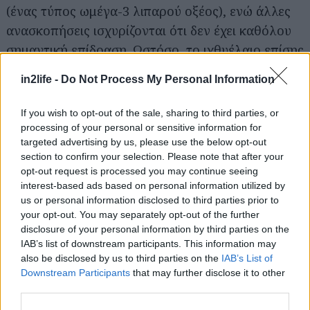
(ένας τύπος ωμέγα-3 λιπαρού οξέος), ενώ άλλες
ανασκοπήσεις ισχυρίζονται ότι δεν έχει καθόλου
σημαντική επίδραση. Ωστόσο, το ιχθυέλαιο επίσης
αλλάζει τη σύσταση της υψηλής πυκνότητας
in2life -
Do Not Process My Personal Information
λιποπρωτεΐνης (HDL) ή «καλής» χοληστερόλης.
If you wish to opt-out of the sale, sharing to third parties, or
Ναττοκινάση
processing of your personal or sensitive information for
targeted advertising by us, please use the below opt-out
section to confirm your selection. Please note that after your
Η ναττοκινάση είναι ένα ένζυμο που διασπά
opt-out request is processed you may continue seeing
πρωτεΐνες, και προέρχεται από το φυτό Natto. Το
interest-based ads based on personal information utilized by
us or personal information disclosed to third parties prior to
φυτό Natto αποτελεί ένα Ιαπωνικό παραδοσιακό
your opt-out. You may separately opt-out of the further
τρόφιμο το οποίο προέρχεται από τη ζύμωση των
disclosure of your personal information by third parties on the
καρπών της σόγιας από τα βακτήρια Bacillus
IAB’s list of downstream participants. This information may
also be disclosed by us to third parties on the
IAB’s List of
subtilis.
Downstream Participants
that may further disclose it to other
third parties.
Η ναττοκινάση θεωρείται ένα ασφαλές, ισχυρό,