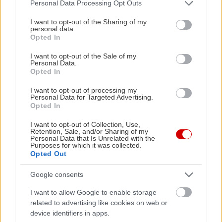
Please note that this website/app uses one or more Google
Personal Data Processing Opt Outs
οικονομικό και φυσικό συμπλήρωμα για τη
services and may gather and store information including but
θεραπεία καρδιακών και καρδιαγγειακών
not limited to your visit or usage behaviour. You may click to
I want to opt-out of the Sharing of my
personal data.
παθήσεων. Κλινικές μελέτες σε ζώα και
grant or deny consent to Google and its third-party tags to
Opted In
use your data for below specified purposes in below Google
ανθρώπους έχουν δείξει ότι η ναττοκινάση οφελεί
consent section.
I want to opt-out of the Sale of my
το κυκλοφορικό σύστημα αραιώνοντας το αίμα
Personal Data.
Opted In
και διαλύοντας τους θρόμβους αίματος, ενώ
σε
μερικές μελέτες
φάνηκε να μειώνει την LDL και να
I want to opt-out of processing my
Personal Data for Targeted Advertising.
ανεβάζει την HDL χοληστερίνη.
Opted In
I want to opt-out of Collection, Use,
Με πληροφορίες από Web MD, Healthline,
Retention, Sale, and/or Sharing of my
Personal Data that Is Unrelated with the
Verywellhealth
Purposes for which it was collected.
Opted Out
Google consents
I want to allow Google to enable storage
related to advertising like cookies on web or
device identifiers in apps.