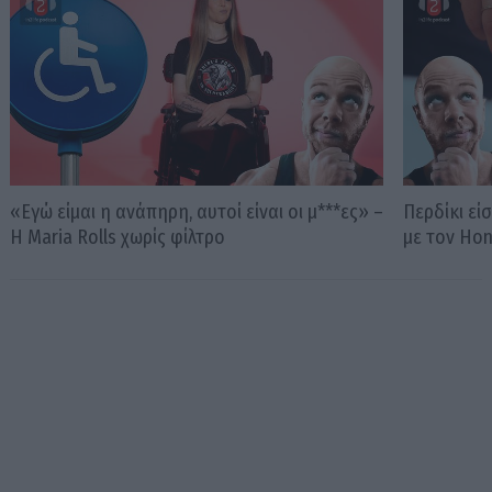
«Εγώ είμαι η ανάπηρη, αυτοί είναι οι μ***ες» –
Περδίκι εί
Η Maria Rolls χωρίς φίλτρο
με τον Ho