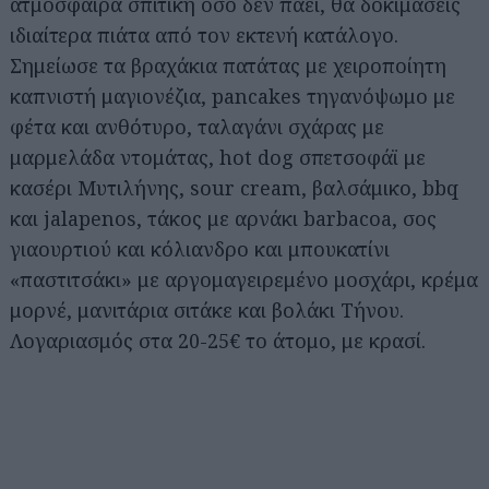
ατμόσφαιρα σπιτική όσο δεν πάει, θα δοκιμάσεις
ιδιαίτερα πιάτα από τον εκτενή κατάλογο.
Σημείωσε τα βραχάκια πατάτας με χειροποίητη
καπνιστή μαγιονέζια, pancakes τηγανόψωμο με
φέτα και ανθότυρο, ταλαγάνι σχάρας με
μαρμελάδα ντομάτας, hot dog σπετσοφάϊ με
κασέρι Μυτιλήνης, sour cream, βαλσάμικο, bbq
και jalapenos, τάκος με αρνάκι barbacoa, σος
γιαουρτιού και κόλιανδρο και μπουκατίνι
«παστιτσάκι» με αργομαγειρεμένο μοσχάρι, κρέμα
μορνέ, μανιτάρια σιτάκε και βολάκι Τήνου.
Λογαριασμός στα 20-25€ το άτομο, με κρασί.