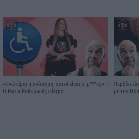
«Εγώ είμαι η ανάπηρη, αυτοί είναι οι μ***ες» –
Περδίκι εί
Η Maria Rolls χωρίς φίλτρο
με τον Ho