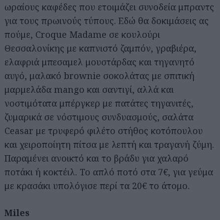
ωραίους καφέδες που ετοιμάζει συνοδεία μπραντς
για τους πρωινούς τύπους. Εδώ θα δοκιμάσεις ας
πούμε, Croque Madame σε κουλούρι
Θεσσαλονίκης με καπνιστό ζαμπόν, γραβιέρα,
ελαφριά μπεσαμελ μουστάρδας και τηγανητό
αυγό, μαλακό brownie σοκολάτας με σπιτική
μαρμελάδα mango και σαντιγί, αλλά και
νοστιμότατα μπέργκερ με πατάτες τηγανιτές,
ζυμαρικά σε νόστιμους συνδυασμούς, σαλάτα
Ceasar με τρυφερό φιλέτο στήθος κοτόπουλου
και χειροποίητη πίτσα με λεπτή και τραγανή ζύμη.
Παραμένει ανοικτό και το βράδυ για χαλαρό
ποτάκι ή κοκτέιλ. Το απλό ποτό στα 7€, για γεύμα
με κρασάκι υπολόγισε περί τα 20€ το άτομο.
Miles