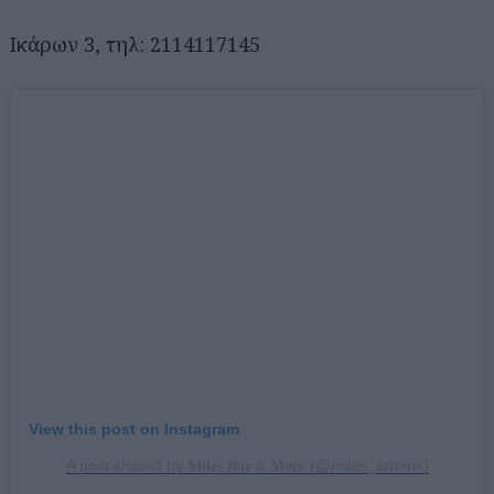
Ικάρων 3, τηλ: 2114117145
Αναζήτηση
για...
View this post on Instagram
A post shared by 𝐌𝐢𝐥𝐞𝐬 𝐁𝐚𝐫 & 𝐌𝐨𝐫𝐞 (@miles_athens)