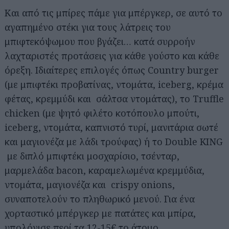
Και από τις μπίρες πάμε για μπέργκερ, σε αυτό το
αγαπημένο στέκι για τους λάτρεις του
μπιφτεκόψωμου που βγάζει… κατά συρροήν
λαχταριστές προτάσεις για κάθε γούστο και κάθε
όρεξη. Ιδιαίτερες επιλογές όπως Country burger
(με μπιφτέκι προβατίνας, ντομάτα, iceberg, κρέμα
φέτας, κρεμμύδι και σάλτσα ντομάτας), το Truffle
chicken (με ψητό φιλέτο κοτόπουλο μπούτι,
iceberg, ντομάτα, καπνιστό τυρί, μανιτάρια σωτέ
και μαγιονέζα με λάδι τρούφας) ή το Double KING
με διπλό μπιφτέκι μοσχαρίσιο, τσένταρ,
μαρμελάδα bacon, καραμελωμένα κρεμμύδια,
ντομάτα, μαγιονέζα και crispy onions,
συναποτελούν το πληθωρικό μενού. Για ένα
χορταστικό μπέργκερ με πατάτες και μπίρα,
υπολόγισε περί τα 12-15€ το άτομο.