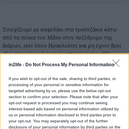
Συνεχίζουμε με καφεδάκι στα τραπεζάκια κάτω
από τα πεύκα του Miles στον πεζόδρομο της
Ικάρων, εκεί όπου Ηρακλιώτες και μη έχουν βρει
εδώ και χρόνια ένα cosy καταφύγιο για κάθε
στιγμή της ημέρας. Ο εσωτερικός χώρος είναι
in2life -
Do Not Process My Personal Information
ωραίος, με ξύλινες και λευκές λεπτομέρειες για τις
ημέρες που κάνει ψύχρα, ενώ τα ροφήματα εδώ
If you wish to opt-out of the sale, sharing to third parties, or
processing of your personal or sensitive information for
συνοδεύει ένα εκλεκτό μενού με μπραντς.
targeted advertising by us, please use the below opt-out
Δοκίμασε σίγουρα μπριός με αυγά ποσέ, mousse
section to confirm your selection. Please note that after your
avocado, καπνιστό σολομό Νορβηγίας και
opt-out request is processed you may continue seeing
interest-based ads based on personal information utilized by
μπεσαμέλ, buttermilk waffle με αυγά τηγανητά,
us or personal information disclosed to third parties prior to
τραγανό μπέικον, τσένταρ και maple syrup και
your opt-out. You may separately opt-out of the further
Bagel scrambled eggs με σάλτσα ντομάτας, φέτα
disclosure of your personal information by third parties on the