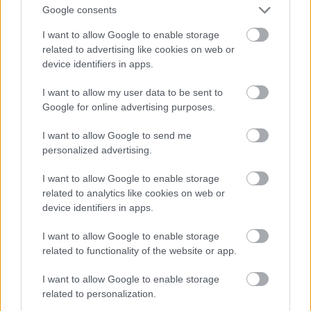
Google consents
I want to allow Google to enable storage
related to advertising like cookies on web or
device identifiers in apps.
View this post on Instagram
I want to allow my user data to be sent to
A post shared by Pentagram Beer House (@pentagrambeerhouse)
Google for online advertising purposes.
I want to allow Google to send me
personalized advertising.
I want to allow Google to enable storage
Είμεθα φαν του ζύθου και μια μπιραρία δεν θα
related to analytics like cookies on web or
μπορούσε να λείψει από την ηρακλειώτικη λίστα
device identifiers in apps.
μας. Και τι μπιραρία! Τόσο στον εσωτερικό της
I want to allow Google to enable storage
χώρο όσο και στην εξωτερική της (καλυμμένη
related to functionality of the website or app.
αναλόγως καιρού) αυλή, η Pentagram τιμά τις
I want to allow Google to enable storage
ελληνικές και ξένες craft μπίρες μέσα από έναν
related to personalization.
πλήρη κατάλογο ιδανικό για δοκιμές ψαγμένων