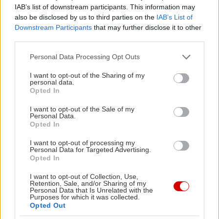
IAB’s list of downstream participants. This information may
και καπνιστή πανσέτα. Το μεσημέρι σερβίρει
also be disclosed by us to third parties on the
IAB’s List of
εκλεκτό μενού με ζυμαρικά και χειροποίητες
Downstream Participants
that may further disclose it to other
πίτσες. Για ένα πληθωρικό μπραντς, με ωραίο
third parties.
καφεδάκι, υπολόγισε περί τα 12-15€ το άτομο.
Please note that this website/app uses one or more Google
Personal Data Processing Opt Outs
services and may gather and store information including but
Pentagram Beer House
not limited to your visit or usage behaviour. You may click to
I want to opt-out of the Sharing of my
personal data.
grant or deny consent to Google and its third-party tags to
Opted In
use your data for below specified purposes in below Google
Πρασίνου Λόφου 5, τηλ: 2155405339
consent section.
I want to opt-out of the Sale of my
Personal Data.
Opted In
I want to opt-out of processing my
Personal Data for Targeted Advertising.
Opted In
I want to opt-out of Collection, Use,
Retention, Sale, and/or Sharing of my
Personal Data that Is Unrelated with the
Purposes for which it was collected.
Opted Out