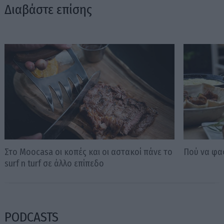
Διαβάστε επίσης
Στο Moocasa οι κοπές και οι αστακοί πάνε το
Πού να φα
surf n turf σε άλλο επίπεδο
PODCASTS