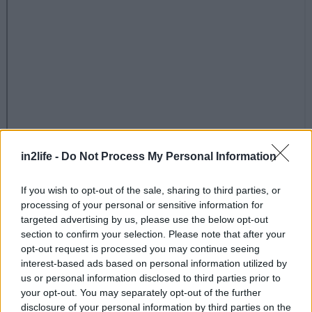
in2life -
Do Not Process My Personal Information
If you wish to opt-out of the sale, sharing to third parties, or
processing of your personal or sensitive information for
targeted advertising by us, please use the below opt-out
Στο πεζόδρομο Παλαιών Πατρών Γερμανού, θα
section to confirm your selection. Please note that after your
opt-out request is processed you may continue seeing
βρεις ένα ζεστό και φιλόξενο στέκι με
interest-based ads based on personal information utilized by
δημιουργική ελληνική κουζίνα σε καλές τιμές για
us or personal information disclosed to third parties prior to
να αράξεις με την παρέα και να τσιμπολογήσεις.
your opt-out. You may separately opt-out of the further
disclosure of your personal information by third parties on the
Το περιβάλλον στο Αρχονταράκι είναι χαλαρό, με