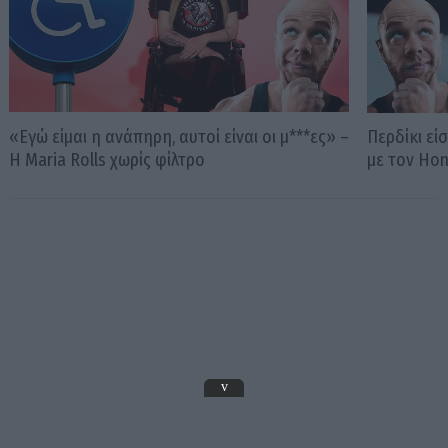
«Εγώ είμαι η ανάπηρη, αυτοί είναι οι μ***ες» –
Περδίκι εί
Η Maria Rolls χωρίς φίλτρο
με τον Ho
v