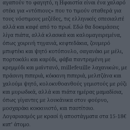
αγαπούν το φαγητό, η Ηφαιστία είναι ένα χαλαρό
στέκι για «ντόπιους» που το τιμούν σταθερά για
τους νόστιμους μεζέδες, τις ελληνικές σπεσιαλιτέ
αλλά και καφέ από το πρωί. Εδώ θα δοκιμάσεις
λίγα πιάτα, αλλά κλασικά και καλομαγειρεμένα,
όπως χοιρινή τηγανιά, κεφτεδάκια, ζουμερό
μπιφτέκι και ψητό κοτόπουλο, σαγανάκι με μέλι,
πορτοκάλι και καρύδι, φάβα παντρεμένη με
κρεμμύδι και μαϊντανό, millefeuille λαχανικών, με
πράσινη πιπεριά, κόκκινη πιπεριά, μελιτζάνα και
χαλούμι ψητό, κολοκυθοανθούς γεμιστούς με ρύζι
και μυρωδικά, αλλά και πιάτα ημέρας μαμαδίσια,
όπως γίγαντες με λουκάνικα στον φούρνο,
μοσχαράκι κοκκινιστό, και παστίτσιο.
Λογαριασμός με κρασί ή αποστάγματα στα 15-18€
κατ’ άτομο.