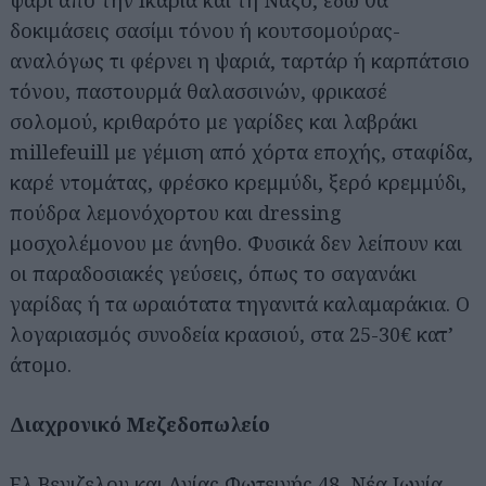
ψάρι από την Ικαρία και τη Νάξο, εδώ θα
δοκιμάσεις σασίμι τόνου ή κουτσομούρας-
αναλόγως τι φέρνει η ψαριά, ταρτάρ ή καρπάτσιο
τόνου, παστουρμά θαλασσινών, φρικασέ
σολομού, κριθαρότο με γαρίδες και λαβράκι
millefeuill με γέμιση από χόρτα εποχής, σταφίδα,
καρέ ντομάτας, φρέσκο κρεμμύδι, ξερό κρεμμύδι,
πούδρα λεμονόχορτου και dressing
μοσχολέμονου με άνηθο. Φυσικά δεν λείπουν και
οι παραδοσιακές γεύσεις, όπως το σαγανάκι
γαρίδας ή τα ωραιότατα τηγανιτά καλαμαράκια. Ο
λογαριασμός συνοδεία κρασιού, στα 25-30€ κατ’
άτομο.
Διαχρονικό Μεζεδοπωλείο
Ελ.Βενιζελου και Αγίας Φωτεινής 48, Νέα Ιωνία,