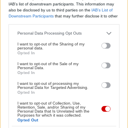
IAB’s list of downstream participants. This information may
τραπεζάκια έξω για τις ημέρες που έχει καλό
also be disclosed by us to third parties on the
IAB’s List of
καιρό. Πιάσε καρεκλίτσα λοιπόν και ετοιμάσου να
Downstream Participants
that may further disclose it to other
third parties.
παραγγείλεις κάθε λογής καλοφτιαγμένα
μεζεδάκια, όπως νιόκι με κοτόπουλο, μπέικον,
Please note that this website/app uses one or more Google
Personal Data Processing Opt Outs
services and may gather and store information including but
μανιτάρια και μαστίχα Χίου, σκουφιχτά με
not limited to your visit or usage behaviour. You may click to
I want to opt-out of the Sharing of my
μανιτάρια σε σάλτσα τυριού με λάδι λευκής
personal data.
grant or deny consent to Google and its third-party tags to
Opted In
τρούφας, ντάκο με κριθαροκούλουρο, κρέμα
use your data for below specified purposes in below Google
consent section.
τυριού, καπνιστή μελιτζάνα, μαρμελάδα πιπεριάς
I want to opt-out of the Sale of my
Personal Data.
και vinaigrette ντομάτας, μπριζολάκια με σάλτσα
Opted In
θυμαριού, μοσχαρίσια μπιφτεκάκια και λουκάνικο
I want to opt-out of processing my
Καρδίτσας με γραβιέρα. Για ένα τίμιο
Personal Data for Targeted Advertising.
Opted In
μεζεδογεύμα, ο λογαριασμός στα 15-18€ κατ’
άτομο, με κρασί.
I want to opt-out of Collection, Use,
Retention, Sale, and/or Sharing of my
Personal Data that Is Unrelated with the
Purposes for which it was collected.
Amandi
Opted Out