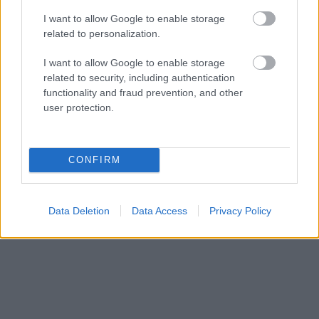
I want to allow Google to enable storage
related to personalization.
I want to allow Google to enable storage
«Εγώ είμαι η ανάπηρη, αυτοί είναι οι μ***ες» –
Περδίκι εί
related to security, including authentication
Η Maria Rolls χωρίς φίλτρο
με τον Ho
functionality and fraud prevention, and other
user protection.
CONFIRM
Data Deletion
Data Access
Privacy Policy