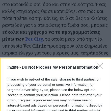
στο κατοικίδιο σου όσο και στην κοινότητα. Ένας
καλός κτηνίατρος θα σε κατευθύνει στο πώς και
πότε πρέπει να την κάνεις, ενώ αν θες να κλείσεις
Αναζήτηση
για...
ραντεβού για να στειρώσεις το ζωάκι σου, μπορείς
εύκολα και γρήγορα να το προγραμματίσεις
μέσω των
Pet City
,
τα οποία μέσα από την νέα
υπηρεσία
Vet Clinic
προσφέρουν ολοκληρωμένο
ιατρικό έλεγχο για τους μικρούς μας, τετράποδους
φίλους.
in2life -
Do Not Process My Personal Information
Κάνε κλικ εδώ
για να κλείσεις ραντεβού.
If you wish to opt-out of the sale, sharing to third parties, or
processing of your personal or sensitive information for
targeted advertising by us, please use the below opt-out
section to confirm your selection. Please note that after your
opt-out request is processed you may continue seeing
interest-based ads based on personal information utilized by
us or personal information disclosed to third parties prior to