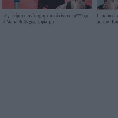
«Εγώ είμαι η ανάπηρη, αυτοί είναι οι μ***ες» –
Περδίκι εί
Η Maria Rolls χωρίς φίλτρο
με τον Ho