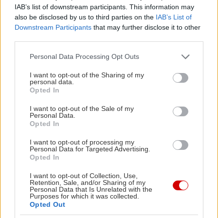
IAB’s list of downstream participants. This information may
also be disclosed by us to third parties on the
IAB’s List of
Downstream Participants
that may further disclose it to other
third parties.
Please note that this website/app uses one or more Google
Personal Data Processing Opt Outs
services and may gather and store information including but
not limited to your visit or usage behaviour. You may click to
I want to opt-out of the Sharing of my
personal data.
grant or deny consent to Google and its third-party tags to
Opted In
use your data for below specified purposes in below Google
consent section.
I want to opt-out of the Sale of my
Personal Data.
Opted In
I want to opt-out of processing my
Personal Data for Targeted Advertising.
Opted In
I want to opt-out of Collection, Use,
Retention, Sale, and/or Sharing of my
Personal Data that Is Unrelated with the
Purposes for which it was collected.
Opted Out
H ιστορία του Έντυ ξεκινά το 1946 και συνεχίζεται