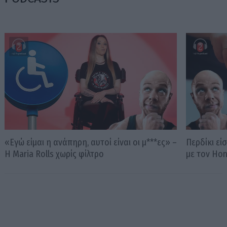
«Εγώ είμαι η ανάπηρη, αυτοί είναι οι μ***ες» –
Περδίκι εί
Η Maria Rolls χωρίς φίλτρο
με τον Ho