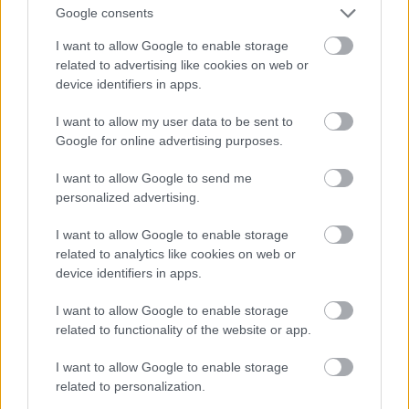
μέχρι σήμερα μαθαίνει στους αλλόθρησκους, πως
Google consents
φτιάχνεται το παραδοσιακό σουβλάκι. Όλα τα
I want to allow Google to enable storage
τυλιχτά έχουν ντοματούλα, φρεσκοκομμένο
related to advertising like cookies on web or
device identifiers in apps.
κρεμμυδάκι και μαϊντανό όπως γίνονταν παλιά. Το
χοιρινό ψαρονέφρι σε καλαμάκι ή τυλιχτό είναι
I want to allow my user data to be sent to
must, όπως και το πολίτικο σουτζούκι που βάζει
Google for online advertising purposes.
φωτιά στον ουρανίσκο μας και πολύ καλά του
I want to allow Google to send me
κάνει. Πριν κλείσουμε την αναφορά μας, ας
personalized advertising.
σταθούμε λίγο στο χειροποίητο μπιφτέκι του που
I want to allow Google to enable storage
τερματίζει την απόλαυση με την εξαιρετική
related to analytics like cookies on web or
ποιότητά του. Οι πίτες ξεκινούν από 2,70€.
device identifiers in apps.
I want to allow Google to enable storage
Steak Alive
related to functionality of the website or app.
Κρήτης 23, Κορυδαλλός τηλ.: 21 0495 2000
I want to allow Google to enable storage
related to personalization.