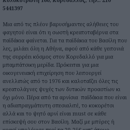
Κολοκοτρώνη 160, Κορυδαλλός, τηλ.: 210
5441397
Μια από τις πλέον βαρυσήμαντες αλήθειες του
φαγητού είναι ότι η σωστή κρεατοταβέρνα στα
παϊδάκια φαίνεται. Για τα παϊδάκια του Βασίλη που
λες, μιλάει όλη η Αθήνα, αφού από κάθε γειτονιά
της συρρέει κόσμος στον Κορυδαλλό για μια
μπαμπάτσικη μερίδα. Πρόκειται για μια
οικογενειακή επιχείρηση που λειτουργεί
ανελλιπώς από το 1976 και καλοταΐζει όλες τις
κρεατολάγνες ψυχές των δυτικών προαστίων κι
όχι μόνο. Πέρα από τα αρνίσια παϊδάκια που είναι
η αδιαπραγμάτευτη σπεσιαλιτέ, το κοκορέτσι
αλλά και το ψητό αρνί είναι must σε κάθε
επίσκεψή σου στον Βασίλη. Μαζί με μπύρες ή
κρασί υπολόγισε περί τα 20-25€ κατ’ άτομο.