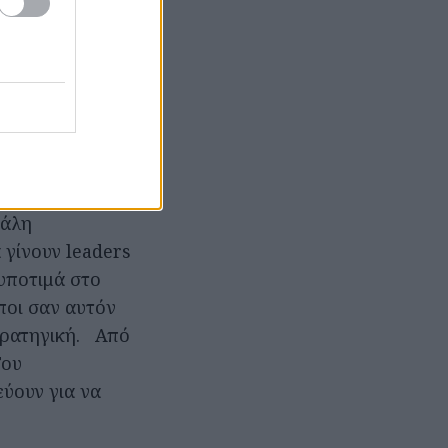
λάς) είναι
 του, η κοπέλα
ή, κόρη γνωστού
λον, αφού θα
 σε μια
φέρεται
ισμάλτωση
γάλη
 γίνουν leaders
 υποτιμά στο
ποι σαν αυτόν
στρατηγική. Από
Του
ύουν για να