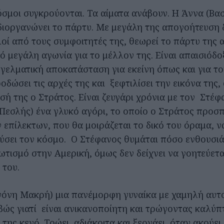
όσμοι συγκρούονται. Τα αίματα ανάβουν. Η Άννα (Βα
 διοργανώνει το πάρτυ. Με μεγάλη της απογοήτευση 
οί από τους συμφοιτητές της, θεωρεί το πάρτυ της 
ό μεγάλη αγωνία για το μέλλον της. Είναι απαισιόδοξ
γελματική αποκατάσταση για εκείνη όπως και για το
δώσει τις αρχές της και ξεφτιλίσει την εικόνα της
σή της ο Στράτος. Είναι ζευγάρι χρόνια με τον Στέφ
Πεσλής) ένα γλυκό αγόρι, το οποίο ο Στράτος προσπ
 επίλεκτων, που θα μοιράζεται το δικό του όραμα, ν
ύσει τον κόσμο. Ο Στέφανος θυμάται πόσο ενθουσι
ωτισμό στην Αμερική, όμως δεν δείχνει να γοητεύετα
 του.
γόνη Μακρή) μια πανέμορφη γυναίκα με χαμηλή αυτ
βώς γιατί είναι ανικανοποίητη και τρώγοντας καλύπτ
της κενό. Τρώει αδιάκριτα και ξερνάει, όταν ακούει