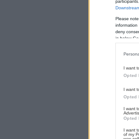
participants
Downstream 
Please note
information 
Αναζήτηση
deny consent
για...
in below Go
Persona
I want t
Opted 
I want t
Opted 
I want 
Advertis
Opted 
I want t
of my P
was col