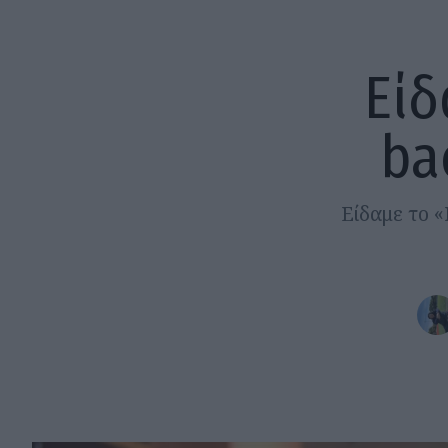
Είδ
ba
Είδαμε το 