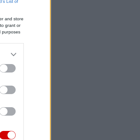
B’s List of
er and store
to grant or
ed purposes