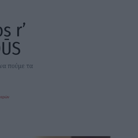
s r’
OŪS
να πούμε τα
μερών