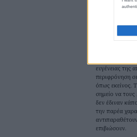
authenti
συναισθήματα κ
αυτός που αναζ
του, η Κέλλυ, 
και καταξιωμέν
αναλάβει το νο
επίπλαστη ευτυ
κυριαρχικά, έω
ευγένειας της α
περιφρόνηση σε
όπως εκείνος. Τ
σημείο να τους 
δεν έδιναν κάπ
την παρέα χαρα
αντιπαραθέτουν
επιβιώσουν.