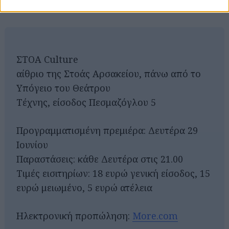
Κουν και της ΣΤΟΑΣ Culture
ΣΤΟΑ Culture
αίθριο της Στοάς Αρσακείου, πάνω από το
Υπόγειο του Θεάτρου
Τέχνης, είσοδος Πεσμαζόγλου 5
Προγραμματισμένη πρεμιέρα: Δευτέρα 29
Ιουνίου
Παραστάσεις: κάθε Δευτέρα στις 21.00
Τιμές εισιτηρίων: 18 ευρώ γενική είσοδος, 15
ευρώ μειωμένο, 5 ευρώ ατέλεια
Ηλεκτρονική προπώληση:
More.com