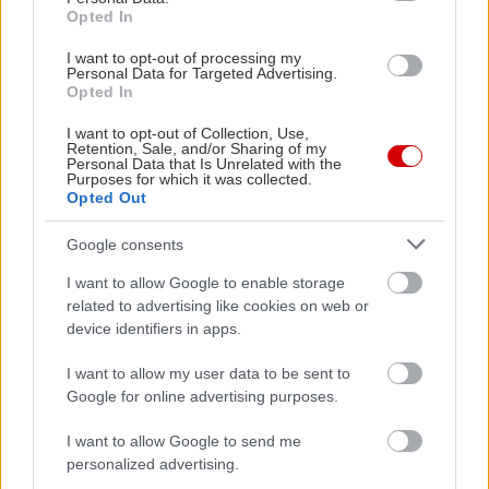
τραγούδι: όχι πια μόνο την Οδύσσεια του ήρωα
Opted In
που επιστρέφει, αλλά τις Πηνελοπιάδες των
I want to opt-out of processing my
γυναικών που υπέμειναν σωπαίνοντας, αλλά
Personal Data for Targeted Advertising.
Opted In
τώρα θέλουν να μιλήσουν.
I want to opt-out of Collection, Use,
Retention, Sale, and/or Sharing of my
«Από όπου θες λοιπόν, μούσα, ξεκίνα σήμερα την
Personal Data that Is Unrelated with the
Purposes for which it was collected.
ιστορία.
Opted Out
Γιατί πάρα πολλά ακούμε αιώνες τώρα για τις
Google consents
Οδύσσειες των γενναίων ανδρών,
I want to allow Google to enable storage
και τόσο λίγα για τις Πηνελοπιάδες των σιωπηλών
related to advertising like cookies on web or
γυναικών.»
device identifiers in apps.
I want to allow my user data to be sent to
Συντελεστές
Google for online advertising purposes.
Κείμενο · Σκηνοθεσία · Λόγος: Μαριάννα
Κάλμπαρη
I want to allow Google to send me
personalized advertising.
Ζωντανή μουσική · Τραγούδι · Ηχητικός