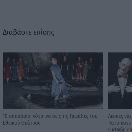
Διαβάστε επίσης
10 σπουδαίοι λόγοι να δεις τις Τρωάδες του
Λευκές νύχ
Εθνικού Θεάτρου
Κατσικονο
Οκτωβρίο