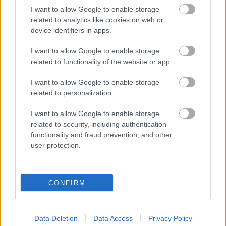
σχεδιασμός · Αργαλειός: Φοίβη Βλάσση
I want to allow Google to enable storage
Χορός · Ακροβασία · Ακορντεόν: Χριστίνα
related to analytics like cookies on web or
device identifiers in apps.
Σουγιουλτζή
Garment & Visual collaboration: Μαριέττα
I want to allow Google to enable storage
Καρπαθίου / ’ergon
related to functionality of the website or app.
Σχεδιασμός φωτισμών: Στέλλα Κάλτσου
I want to allow Google to enable storage
Συνεργασία στη σκηνοθεσία- Σκηνογραφική
related to personalization.
επιμέλεια: Άγγελος Μπούρας
I want to allow Google to enable storage
related to security, including authentication
’ergon project team: Νεφέλη Λιτσάκη, Ελένη
functionality and fraud prevention, and other
Παλαφούτα, Ξένια Τσιαμαντά
user protection.
Φωτογραφίες: Αντωνίνα Ανδρεαδάκη
CONFIRM
Μακιγιάζ: Αγγελική Κασανάκη
Μια συμπαραγωγή του Θεάτρου Τέχνης Καρόλου
Data Deletion
Data Access
Privacy Policy