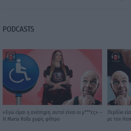
PODCASTS
«Εγώ είμαι η ανάπηρη, αυτοί είναι οι μ***ες» –
Περδίκι εί
Η Maria Rolls χωρίς φίλτρο
με τον Ho