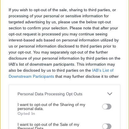
Όμως αυτό που αιώνες τώρα αποκαλείται «πίστη»,
If you wish to opt-out of the sale, sharing to third parties, or
ίσως να ήταν εξαναγκαστική υποταγή. Αυτό που
processing of your personal or sensitive information for
παρουσιάζεται ως αρετή και σύνεση, ίσως να ήταν
targeted advertising by us, please use the below opt-out
φόβος. Μην ξεχνάμε άλλωστε και τις δώδεκα
section to confirm your selection. Please note that after your
opt-out request is processed you may continue seeing
ανώνυμες δούλες της Πηνελόπης, εκείνες τις
interest-based ads based on personal information utilized by
γυναίκες χωρίς δική τους ραψωδία, που
us or personal information disclosed to third parties prior to
τιμωρήθηκαν με άγριο θάνατο για να
your opt-out. You may separately opt-out of the further
disclosure of your personal information by third parties on the
αποκατασταθεί η τάξη και η «τιμή» του ανδρικού
IAB’s list of downstream participants. This information may
κόσμου.
also be disclosed by us to third parties on the
IAB’s List of
Downstream Participants
that may further disclose it to other
third parties.
Εκεί λοιπόν που ο αργαλειός της Πηνελόπης
υπήρξε εργαλείο επιβίωσης και σιωπηλής
Please note that this website/app uses one or more Google
Personal Data Processing Opt Outs
services and may gather and store information including but
αντίστασης, εδώ γίνεται εργαλείο αποκάλυψης. Το
not limited to your visit or usage behaviour. You may click to
I want to opt-out of the Sharing of my
ύφασμα που υφαίνεται σήμερα δεν καλύπτει την
personal data.
grant or deny consent to Google and its third-party tags to
Opted In
αλήθεια. Κάθε χτύπος της σαΐτας ξηλώνει λίγο
use your data for below specified purposes in below Google
consent section.
τον παλιό μύθο και ράβει στη θέση του ένα άλλο
I want to opt-out of the Sale of my
Personal Data.