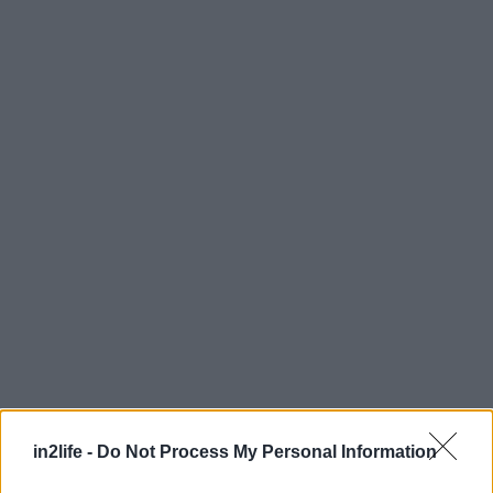
Αναζήτηση
για...
TGI FRIDAYS™
in2life -
Do Not Process My Personal Information
www.tgifridays.gr