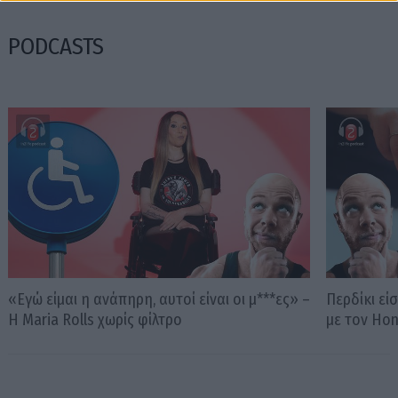
PODCASTS
«Εγώ είμαι η ανάπηρη, αυτοί είναι οι μ***ες» –
Περδίκι εί
Η Maria Rolls χωρίς φίλτρο
με τον Ho