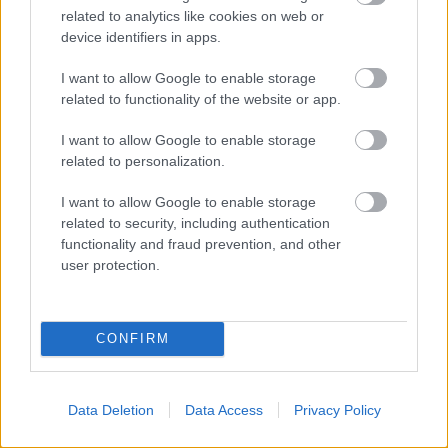
related to analytics like cookies on web or
device identifiers in apps.
Διαβάστε επίσης
I want to allow Google to enable storage
related to functionality of the website or app.
I want to allow Google to enable storage
related to personalization.
I want to allow Google to enable storage
related to security, including authentication
functionality and fraud prevention, and other
user protection.
CONFIRM
Μείνε Αύγουστο στην Αθήνα κι άσε τους
Πώς θα κά
άλλους να λένε
Data Deletion
Data Access
Privacy Policy