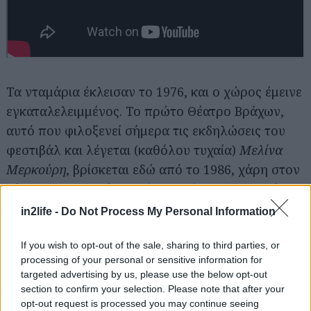
Αναζήτηση
για...
Τα νταμάρια έκλεισαν το 1976, και ο χώρος έμεινε
εγκαταλελειμμένος. Το πρώτο Θέατρο Βράχων,
αυτό που φιλοξενεί σήμερα τις εκδηλώσεις του
φεστιβάλ και λέγεται (καθόλου τυχαία)
Μελίνα
Μερκούρη
, βρίσκεται εδώ από το 1986, χάρη στον
δήμαρχο Υμηττού
Ανδρέα Λεντάκη
, και την τότε
υπουργό πολιτισμού και καλή του φίλη, Μελίνα
in2life -
Do Not Process My Personal Information
Μερκούρη. Σχεδόν δίπλα του, τη δεκαετία του ’90
προστέθηκε και ένα μικρότερο, αυτό που σήμερα
If you wish to opt-out of the sale, sharing to third parties, or
processing of your personal or sensitive information for
λέμε
Άννα Συνοδινού
, με πρωτοβουλία του Θάνου
targeted advertising by us, please use the below opt-out
Μικρούτσικου, που ανέλαβε τη σκυτάλη στο
section to confirm your selection. Please note that after your
υπουργείο πολιτισμού.
opt-out request is processed you may continue seeing