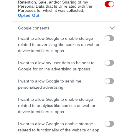
Retention, Sale, and/or Sharing of my
ευχαριστώ, τζάμπα είναι. Ευτυχώς.
Personal Data that Is Unrelated with the
Purposes for which it was collected.
Opted Out
@in2life_gr
Ο λόφος Κοπανά στον Βύρωνα
Google consents
έχει φανταστική θέα, χωμάτινα μονοπάτια
I want to allow Google to enable storage
και ένα από τα πιο αγαπημένα καλοκαιρινά
related to advertising like cookies on web or
θέατρα της Αθήνας
#βυρωνας
#αθηνα
#fyp
device identifiers in apps.
#ελληνικοτικτοκ
#inathens
#μυστικα
I want to allow my user data to be sent to
#greektiktok
#athenshills
#athens
Google for online advertising purposes.
#greece
#βολτα
♬ original sound - Artists
I want to allow Google to send me
Management Agency
personalized advertising.
I want to allow Google to enable storage
related to analytics like cookies on web or
device identifiers in apps.
I want to allow Google to enable storage
related to functionality of the website or app.