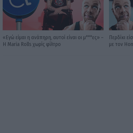
«Εγώ είμαι η ανάπηρη, αυτοί είναι οι μ***ες» –
Περδίκι εί
Η Maria Rolls χωρίς φίλτρο
με τον Ho