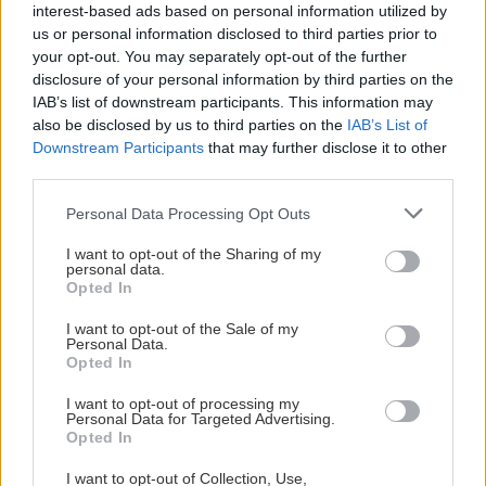
interest-based ads based on personal information utilized by
us or personal information disclosed to third parties prior to
Οι Γιορτές των Βράχων, πρόδρομος του
your opt-out. You may separately opt-out of the further
σημερινού φεστιβάλ
, οργανώνονταν εδώ από τον
disclosure of your personal information by third parties on the
IAB’s list of downstream participants. This information may
Μίνω Βολανάκη ήδη από τις αρχές της δεκαετίας
also be disclosed by us to third parties on the
IAB’s List of
του ’80, όταν τα δύο θέατρα ήταν ακόμα όνειρο, ο
Downstream Participants
that may further disclose it to other
χώρος εγκαταλελειμμένα νταμάρια, και οι
third parties.
συμμετέχοντες… καταληψίες που διεκδικούσαν
Please note that this website/app uses one or more Google
Personal Data Processing Opt Outs
τον λόφο.
services and may gather and store information including but
not limited to your visit or usage behaviour. You may click to
I want to opt-out of the Sharing of my
personal data.
grant or deny consent to Google and its third-party tags to
Opted In
Και επειδή η Ιστορία δεν κάνει τίποτα άλλο παρά
use your data for below specified purposes in below Google
κύκλους, οι καταληψίες τελικά δικαιώθηκαν, όπως
consent section.
I want to opt-out of the Sale of my
Personal Data.
και οι σημερινοί τους διάδοχοι που αντιστάθηκαν
Opted In
σαν άλλο γαλατικό χωριό και κράτησαν τον λόφο
I want to opt-out of processing my
για να βλέπουμε κάθε καλοκαίρι παραστάσεις και
Personal Data for Targeted Advertising.
Opted In
συναυλίες στη σκιά των βράχων για πολλά, πολλά
χρόνια ακόμα. Πέρνα μια βόλτα να πεις
I want to opt-out of Collection, Use,