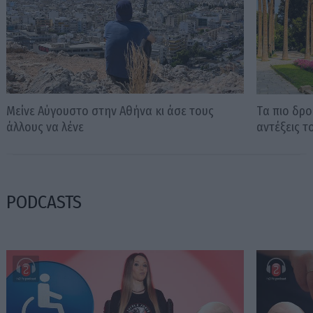
Μείνε Αύγουστο στην Αθήνα κι άσε τους
Tα πιο δρο
άλλους να λένε
αντέξεις 
PODCASTS