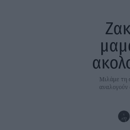
Ζακ
μαμ
ακολ
Μιλάμε τη 
αναλογούν σ