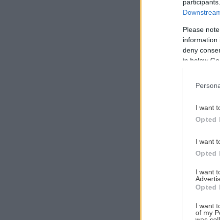
participants
Downstream 
Please note
information 
Αναζήτηση
deny consent
για...
in below Go
Persona
I want t
Opted 
I want t
Opted 
I want 
Advertis
Opted 
I want t
of my P
was col