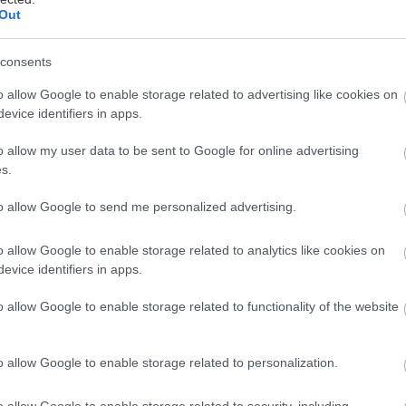
Out
consents
o allow Google to enable storage related to advertising like cookies on
evice identifiers in apps.
o allow my user data to be sent to Google for online advertising
λληνίδα μάνα είναι μια ιδιαίτερη, ξεχωριστή και πο
s.
ερίπτωση που έχει απασχολήσει πολλάκις τον θαυμ
ντερνετ κι όχι μόνο. Πρόκειται για μια φιγούρα που δι
to allow Google to send me personalized advertising.
λάθητο από τον Πάπα και –μεγάλη η χάρη της- βρίσ
o allow Google to enable storage related to analytics like cookies on
όπο να σου υπενθυμίζει πως σχεδόν πάντοτε έχει δίκι
evice identifiers in apps.
βασμό απέναντι στις μαμάδες μας και θα τους βγάλ
ο ακολουθούμε πιστά τις συμβουλές τους και όλα β
o allow Google to enable storage related to functionality of the website
ας. Ήρθε η ώρα να συνταχθείς κι εσύ μαζί.
o allow Google to enable storage related to personalization.
εις
o allow Google to enable storage related to security, including