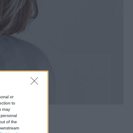
sonal or
ection to
ou may
 personal
out of the
 downstream