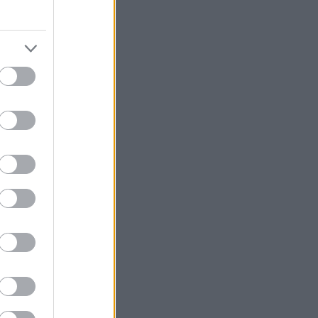
λύ αγαπημένη
αστό κόσμο του
εκδικεί το
κει έναν
ο. Εμείς θα
ουμε το καπέλο
αίνουν καλώς