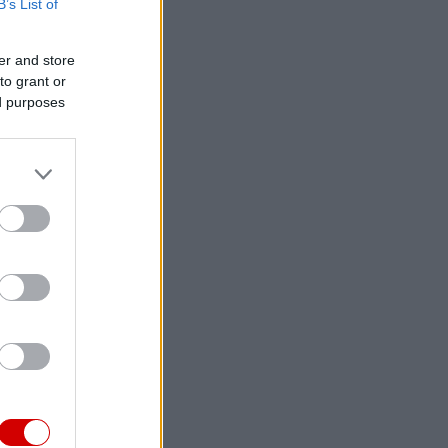
B’s List of
er and store
to grant or
ed purposes