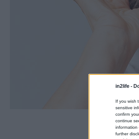
in2life -
Do
If you wish 
sensitive in
confirm you
continue se
information 
further disc