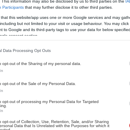
. This information may also be disclosed by us to third parties on the
IA
Participants
that may further disclose it to other third parties.
 that this website/app uses one or more Google services and may gath
including but not limited to your visit or usage behaviour. You may click 
 to Google and its third-party tags to use your data for below specifi
ogle consent section.
l Data Processing Opt Outs
o opt-out of the Sharing of my personal data.
In
o opt-out of the Sale of my Personal Data.
In
to opt-out of processing my Personal Data for Targeted
ing.
In
o opt-out of Collection, Use, Retention, Sale, and/or Sharing
ersonal Data that Is Unrelated with the Purposes for which it
lected.