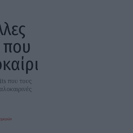
λλες
 που
καίρι
ts που τους
καλοκαιρινές
 ημερών