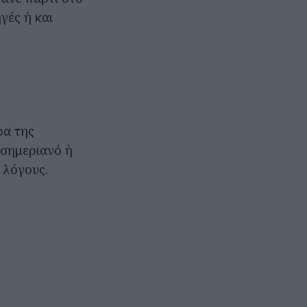
γές ή και
ρα της
εσημεριανό ή
 λόγους.