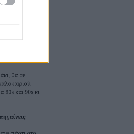
αύσωνες και τη
καίρι έχει
ά και τα
 ζακετούλα
άκι, θα σε
καλοκαιριού.
α 80s και 90s κι
πηγαίνεις
νανε πάρτι στο