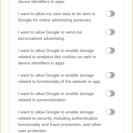
ολοκλήρωσε το μεταπτυχιακό πρόγραμμα «Λειτουργική
device identifiers in apps.
Διαχείριση Τραυματισμών σε Αθλητές και Ασκούμενους» του
I want to allow my user data to be sent to
Δημοκρίτειου Πανεπιστημίου Θράκης και το «Άσκηση,
Google for online advertising purposes.
Εργοσπιρομετρία και Αποκατάσταση» του Πανεπιστημίου
Θεσσαλίας.
I want to allow Google to send me
personalized advertising.
Aγαπά το σινεμά, τις γάτες, το fitness, τις συναυλίες και την
έξοδο για μπίρες και σουβλάκι. Ετοιμάζει βιβλίο για το πώς να
I want to allow Google to enable storage
ξεπεράσεις την αναβλητικότητα από το 2004 και έχει
related to analytics like cookies on web or
συμμετάσχει σε ρεπορτάζ για πολυχώρους ηδονής στο
device identifiers in apps.
κέντρο της Αθήνας, αλλά και για δομές φροντίδας
I want to allow Google to enable storage
ηλικιωμένων.
related to functionality of the website or app.
I want to allow Google to enable storage
related to personalization.
I want to allow Google to enable storage
related to security, including authentication
functionality and fraud prevention, and other
Διαβάστε επίσης
user protection.