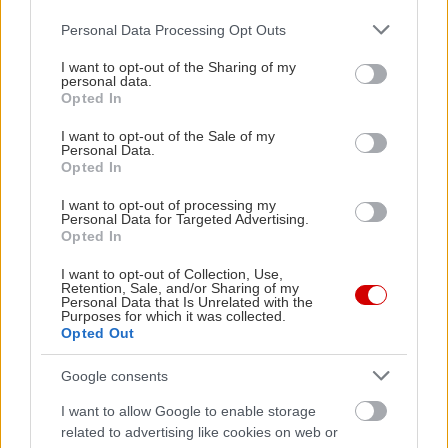
Please note that this website/app uses one or more Google
Personal Data Processing Opt Outs
services and may gather and store information including but
not limited to your visit or usage behaviour. You may click to
I want to opt-out of the Sharing of my
personal data.
grant or deny consent to Google and its third-party tags to
Opted In
use your data for below specified purposes in below Google
consent section.
I want to opt-out of the Sale of my
Personal Data.
Opted In
Νικόλας Γεωργιακώδης
I want to opt-out of processing my
Personal Data for Targeted Advertising.
Ο Νικόλας Γεωργιακώδης είναι δημοσιογράφος και personal
Opted In
trainer, με εμπειρία στη συντακτική δημοσιογραφία και την
I want to opt-out of Collection, Use,
προπονητική. Αποφοίτησε από το Τμήμα Επικοινωνίας και
Retention, Sale, and/or Sharing of my
Personal Data that Is Unrelated with the
Μέσων Μαζικής Ενημέρωσης του Εθνικού και
Purposes for which it was collected.
Καποδιστριακού Πανεπιστημίου Αθηνών το 2010.
Opted Out
Παράλληλα με τη δημοσιογραφία, ειδικεύτηκε στο fitness,
Google consents
αποκτώντας πτυχία Personal Training από τις σχολές
Studio One και Base Training, καθώς και την εξειδίκευση
I want to allow Google to enable storage
Corrective Exercise Specialist (NASM). Στη συνέχεια,
related to advertising like cookies on web or