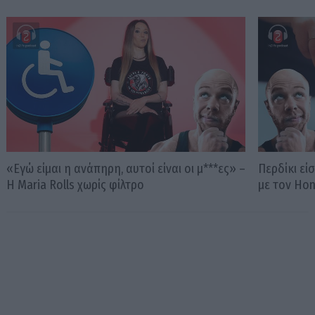
«Εγώ είμαι η ανάπηρη, αυτοί είναι οι μ***ες» –
Περδίκι εί
Η Maria Rolls χωρίς φίλτρο
με τον Ho