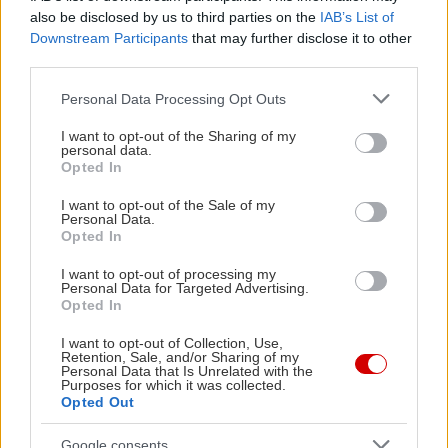
also be disclosed by us to third parties on the
IAB’s List of
Downstream Participants
that may further disclose it to other
third parties.
Please note that this website/app uses one or more Google
Personal Data Processing Opt Outs
services and may gather and store information including but
not limited to your visit or usage behaviour. You may click to
I want to opt-out of the Sharing of my
personal data.
grant or deny consent to Google and its third-party tags to
Opted In
use your data for below specified purposes in below Google
consent section.
I want to opt-out of the Sale of my
Personal Data.
Opted In
I want to opt-out of processing my
Personal Data for Targeted Advertising.
Opted In
I want to opt-out of Collection, Use,
Retention, Sale, and/or Sharing of my
Personal Data that Is Unrelated with the
Purposes for which it was collected.
Opted Out
Google consents