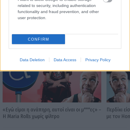
related to security, including authentication
functionality and fraud prevention, and other
user protection.
PODCASTS
CONFIRM
Data Deletion
Data Access
Privacy Policy
«Εγώ είμαι η ανάπηρη, αυτοί είναι οι μ***ες» –
Περδίκι εί
Η Maria Rolls χωρίς φίλτρο
με τον Ho