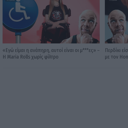
«Εγώ είμαι η ανάπηρη, αυτοί είναι οι μ***ες» –
Περδίκι εί
Η Maria Rolls χωρίς φίλτρο
με τον Ho