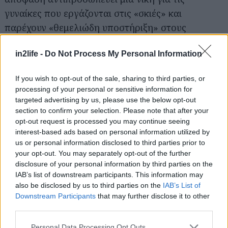
Αναζήτηση
γυναίκες που εργάζονται στις «σκιές» και
για...
παρέχουν «θεμελιώδη υποστήριξη» στους
συζύγους τους.
in2life -
Do Not Process My Personal Information
Ο σύζυγός της αναμένεται να ασκήσει έφεση κατά
If you wish to opt-out of the sale, sharing to third parties, or
της απόφασης.
processing of your personal or sensitive information for
targeted advertising by us, please use the below opt-out
Με πληροφορίες από Mirror
section to confirm your selection. Please note that after your
opt-out request is processed you may continue seeing
interest-based ads based on personal information utilized by
us or personal information disclosed to third parties prior to
your opt-out. You may separately opt-out of the further
disclosure of your personal information by third parties on the
IAB’s list of downstream participants. This information may
also be disclosed by us to third parties on the
IAB’s List of
Downstream Participants
that may further disclose it to other
third parties.
Please note that this website/app uses one or more Google
Personal Data Processing Opt Outs