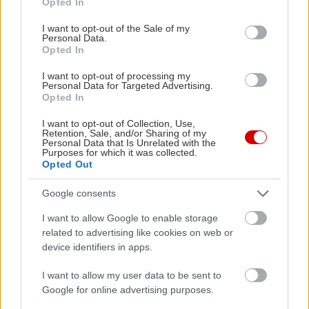
εγκύους, εξαιτίας της αυξημένης τους ανάγκης σε
Opted In
use your data for below specified purposes in below Google
φολικό οξύ,
συστατικό απαραίτητο για την ομαλή
consent section.
I want to opt-out of the Sale of my
ανάπτυξη του εμβρύου
. Τέλος, άτομα της τρίτης
Personal Data.
Opted In
ηλικίας μπορούν επίσης να ωφεληθούν μιας και
είναι πιο πιθανό να έχουν ανεπάρκεια σε διάφορα
I want to opt-out of processing my
Personal Data for Targeted Advertising.
θρεπτικά συστατικά, όπως η βιταμίνη Β12.
Opted In
I want to opt-out of Collection, Use,
Retention, Sale, and/or Sharing of my
Personal Data that Is Unrelated with the
Purposes for which it was collected.
Opted Out
Google consents
I want to allow Google to enable storage
related to advertising like cookies on web or
device identifiers in apps.
I want to allow my user data to be sent to
Google for online advertising purposes.