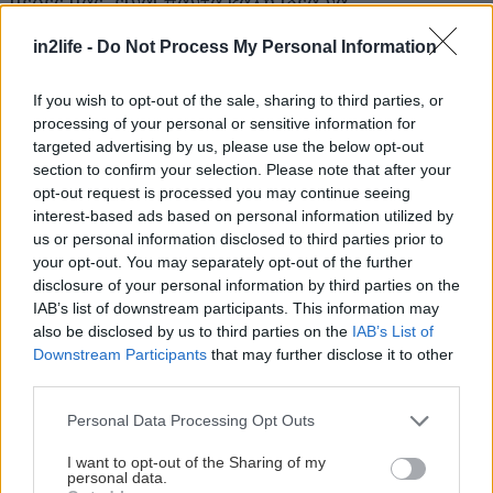
μέρες μας, είναι πάντα καλή ιδέα να
συμβουλευόμαστε έναν ειδικό, και κατά
in2life -
Do Not Process My Personal Information
προτίμηση κάποιον που δεν έχει οικονομικό
όφελος από την πώληση πολυβιταμινούχων
If you wish to opt-out of the sale, sharing to third parties, or
σκευασμάτων», προσθέτει.
processing of your personal or sensitive information for
targeted advertising by us, please use the below opt-out
section to confirm your selection. Please note that after your
«Οι πολυβιταμίνες έχουν χρησιμότητα σε
opt-out request is processed you may continue seeing
εξειδικευμένες περιπτώσεις ανθρώπων, αλλά δεν
interest-based ads based on personal information utilized by
us or personal information disclosed to third parties prior to
μπορούν να αντικαταστήσουν μία πλήρη σε
your opt-out. You may separately opt-out of the further
θρεπτικά συστατικά διατροφή», καταλήγει ο ίδιος.
disclosure of your personal information by third parties on the
IAB’s list of downstream participants. This information may
also be disclosed by us to third parties on the
IAB’s List of
Ποιες περιπτώσεις είναι αυτές;
Μια
Downstream Participants
that may further disclose it to other
πολυβιταμίνη ενδεχομένως να βοηθήσει άτομα
third parties.
που υστερούν διατροφικά σε συγκεκριμένα
Please note that this website/app uses one or more Google
Personal Data Processing Opt Outs
θρεπτικά συστατικά και η διατροφή τους δεν
services and may gather and store information including but
μπορεί να αλλάξει. Επίσης, είναι ωφέλιμη σε
not limited to your visit or usage behaviour. You may click to
I want to opt-out of the Sharing of my
personal data.
grant or deny consent to Google and its third-party tags to