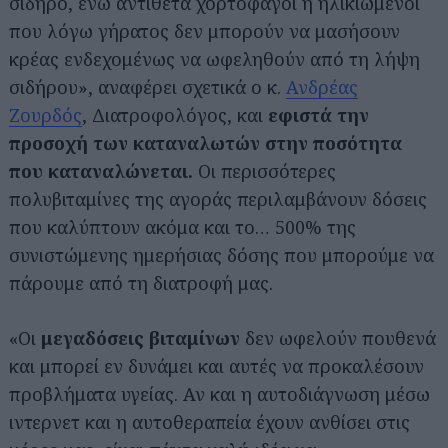
σίδηρο, ενώ αντίθετα χορτοφάγοι ή ηλικιωμένοι
που λόγω γήρατος δεν μπορούν να μασήσουν
κρέας ενδεχομένως να ωφεληθούν από τη λήψη
σιδήρου», αναφέρει σχετικά ο κ.
Ανδρέας
Ζουρδός
, Διατροφολόγος, και
εφιστά την
προσοχή των καταναλωτών στην ποσότητα
που καταναλώνεται.
Οι περισσότερες
πολυβιταμίνες της αγοράς περιλαμβάνουν δόσεις
που καλύπτουν ακόμα και το… 500% της
συνιστώμενης ημερήσιας δόσης που μπορούμε να
πάρουμε από τη διατροφή μας.
«Οι
μεγαδόσεις βιταμίνων
δεν ωφελούν πουθενά
Αναζήτηση
για...
και μπορεί εν δυνάμει και αυτές να προκαλέσουν
προβλήματα υγείας. Αν και η αυτοδιάγνωση μέσω
ιντερνετ και η αυτοθεραπεία έχουν ανθίσει στις