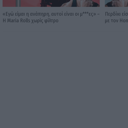
«Εγώ είμαι η ανάπηρη, αυτοί είναι οι μ***ες» –
Περδίκι εί
Η Maria Rolls χωρίς φίλτρο
με τον Ho