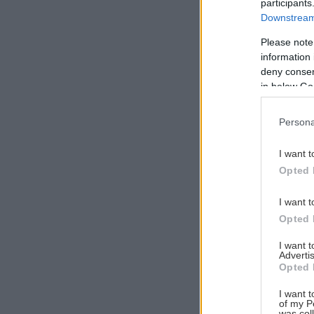
participants
Downstream 
Please note
information 
Αναζήτηση
deny consent
για...
in below Go
Persona
I want t
Opted 
I want t
Opted 
I want 
Advertis
Opted 
I want t
of my P
was col