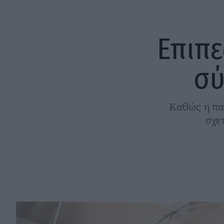
Επιπε
σύ
Καθώς η παρ
σχε