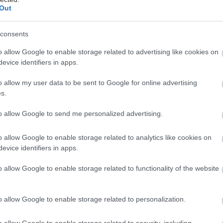
Out
υμπτώματα της περιλαμβάνουν υψηλή θερμοκρασία, 
consents
γή στην αίσθηση της όσφρησης ή της γεύσης.
o allow Google to enable storage related to advertising like cookies on
evice identifiers in apps.
ρός Nina Aslam μιλώντας στην βρετανική εφημερίδα
ένα νέο σύμπτωμα που έχει να κάνει με τα μάτια.
o allow my user data to be sent to Google for online advertising
s.
την γνωστή σε όλους επιπεφυκίτιδα, δηλαδή η φλεγμ
to allow Google to send me personalized advertising.
ιας λεπτής μεμβράνης που καλύπτει το εσωτερικό τ
o allow Google to enable storage related to analytics like cookies on
σε πώς ο Covid μπορεί να «χτυπήσει» τα μάτια, λέγο
evice identifiers in apps.
δοχείς μέσω των οποίων οι παραλλαγές του Covid ει
o allow Google to enable storage related to functionality of the website
στο μάτι. Ο ιός διεισδύει στο σώμα ξεγελώντας τους
ροπής της αγγειοτενσίνης 2 (ACE-2) ώστε να πιστεύο
o allow Google to enable storage related to personalization.
 ACE-2».
o allow Google to enable storage related to security, including