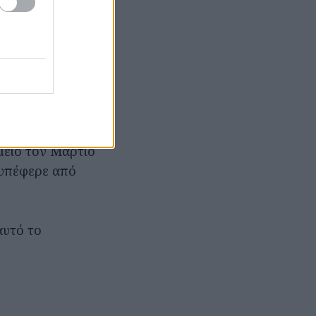
ον
urnal of
πτωμα του
μείο τον Μάρτιο
 υπέφερε από
αυτό το