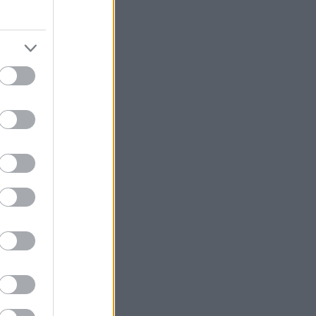
βήχα και
 Express
ονή του
ων βλεφάρων.
ντας: «Οι
σέρχονται στο
 υποδοχείς για
υν ότι ο ιός