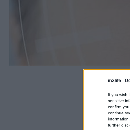
in2life -
Do
If you wish 
sensitive in
confirm you
continue se
information 
further disc