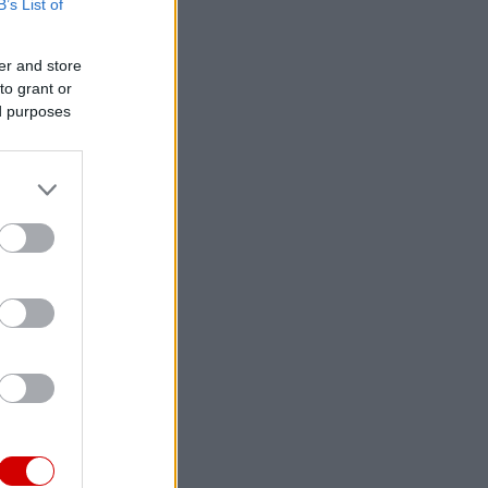
B’s List of
er and store
to grant or
ed purposes