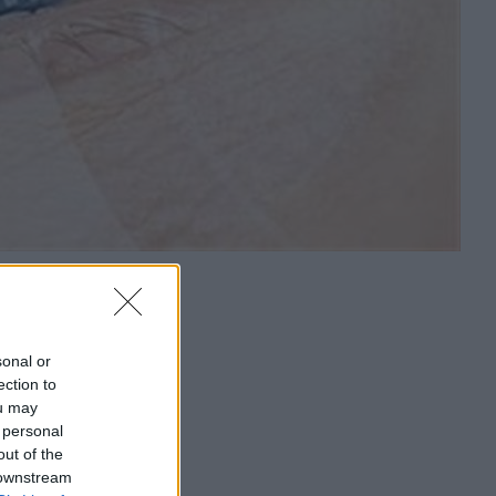
sonal or
ection to
ou may
 personal
out of the
 downstream