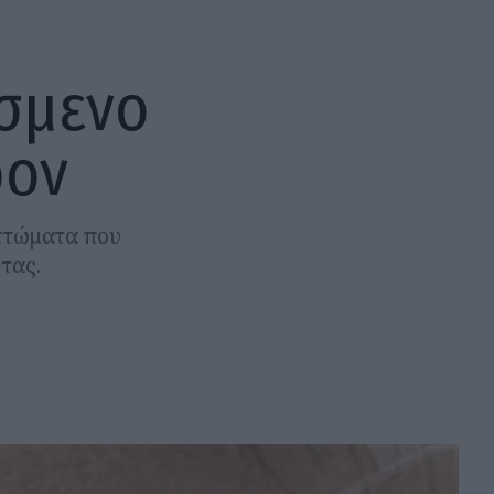
όσμενο
ρον
μπτώματα που
τας.