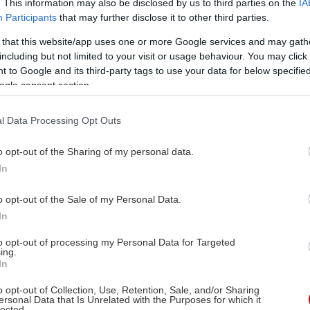
. This information may also be disclosed by us to third parties on the
IA
Participants
that may further disclose it to other third parties.
 that this website/app uses one or more Google services and may gath
including but not limited to your visit or usage behaviour. You may click 
 to Google and its third-party tags to use your data for below specifi
ogle consent section.
l Data Processing Opt Outs
o opt-out of the Sharing of my personal data.
In
o opt-out of the Sale of my Personal Data.
In
to opt-out of processing my Personal Data for Targeted
ing.
In
o opt-out of Collection, Use, Retention, Sale, and/or Sharing
ersonal Data that Is Unrelated with the Purposes for which it
lected.