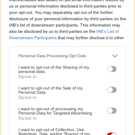
us or personal information disclosed to third parties prior to
your opt-out. You may separately opt-out of the further
disclosure of your personal information by third parties on the
IAB’s list of downstream participants. This information may
also be disclosed by us to third parties on the
IAB’s List of
Downstream Participants
that may further disclose it to other
Χωρίς αυστηρό λοκντάουν, θα έχουμε 6 με 10
Θα κολλήσ
third parties.
χιλιάδες κρούσματα
βενζίνης;
Please note that this website/app uses one or more Google
Personal Data Processing Opt Outs
services and may gather and store information including but
not limited to your visit or usage behaviour. You may click to
I want to opt-out of the Sharing of my
personal data.
grant or deny consent to Google and its third-party tags to
Opted In
PODCASTS
use your data for below specified purposes in below Google
consent section.
I want to opt-out of the Sale of my
Personal Data.
Opted In
I want to opt-out of processing my
Personal Data for Targeted Advertising.
Opted In
I want to opt-out of Collection, Use,
Retention, Sale, and/or Sharing of my