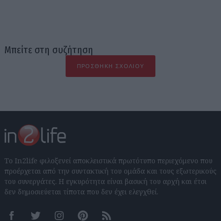
Μπείτε στη συζήτηση
ΠΡΟΣΘΉΚΗ ΣΧΟΛΊΟΥ
Το In2life φιλοξενεί αποκλειστικά πρωτότυπο περιεχόμενο που
προέρχεται από την συντακτική του ομάδα και τους εξωτερικούς
του συνεργάτες. Η εγκυρότητα είναι βασική του αρχή και έτσι
δεν δημοσιεύεται τίποτα που δεν έχει ελεγχθεί.
Facebook
Twitter
Instagram
Pinterest
RSS feeds