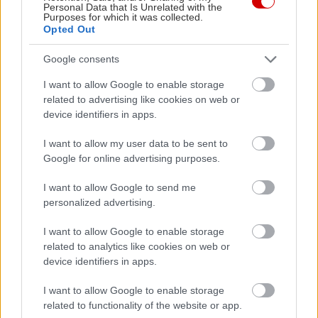
Personal Data that Is Unrelated with the
Purposes for which it was collected.
Opted Out
Google consents
«Εγώ είμαι η ανάπηρη, αυτοί είναι οι μ***ες» –
Περδίκι εί
I want to allow Google to enable storage
Η Maria Rolls χωρίς φίλτρο
με τον Ho
related to advertising like cookies on web or
device identifiers in apps.
I want to allow my user data to be sent to
Google for online advertising purposes.
I want to allow Google to send me
personalized advertising.
I want to allow Google to enable storage
related to analytics like cookies on web or
device identifiers in apps.
I want to allow Google to enable storage
related to functionality of the website or app.