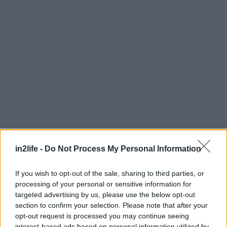
Διαβάστε επίσης
in2life -
Do Not Process My Personal Information
If you wish to opt-out of the sale, sharing to third parties, or
processing of your personal or sensitive information for
targeted advertising by us, please use the below opt-out
Αναζήτηση
για...
section to confirm your selection. Please note that after your
opt-out request is processed you may continue seeing
interest-based ads based on personal information utilized by