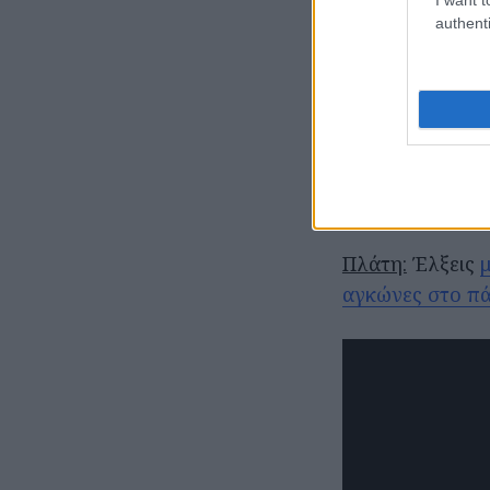
προπόνηση για 
authenti
* Πριν ξεκινήσ
υγείας σου στο 
αδιαθεσία ή ζαλ
Oι βασικές ομ
Πλάτη:
Έλξεις
αγκώνες στο π