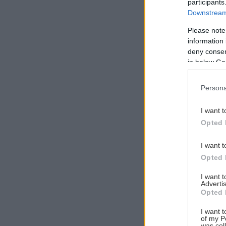
participants
Downstream 
Please note
information 
Αναζήτηση
deny consent
για...
in below Go
Persona
I want t
Opted 
I want t
Opted 
I want 
Advertis
Opted 
I want t
of my P
was col