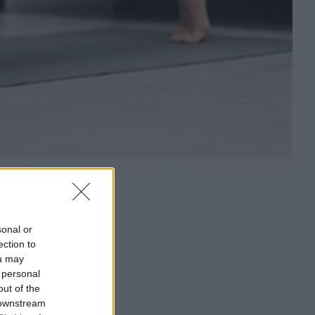
sonal or
ection to
ou may
 personal
out of the
 downstream