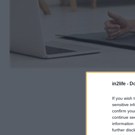
in2life -
Do
If you wish 
sensitive in
confirm you
continue se
information 
further disc