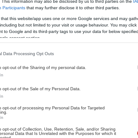
. This information may also be disclosed by us to third parties on the
IA
Participants
that may further disclose it to other third parties.
 that this website/app uses one or more Google services and may gath
including but not limited to your visit or usage behaviour. You may click 
 to Google and its third-party tags to use your data for below specifi
ogle consent section.
l Data Processing Opt Outs
o opt-out of the Sharing of my personal data.
In
o opt-out of the Sale of my Personal Data.
In
to opt-out of processing my Personal Data for Targeted
ing.
In
o opt-out of Collection, Use, Retention, Sale, and/or Sharing
ersonal Data that Is Unrelated with the Purposes for which it
lected.