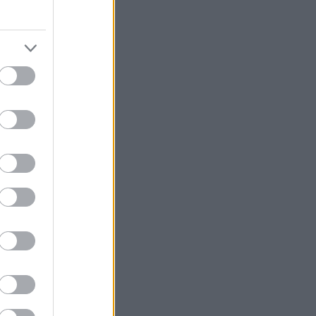
του να είναι
ες ώρες της
ροβλημάτων
κινείται. Οι
 συγκαταλέγεται
α ανοίξουν,
το σπίτι.
ίσεις μια