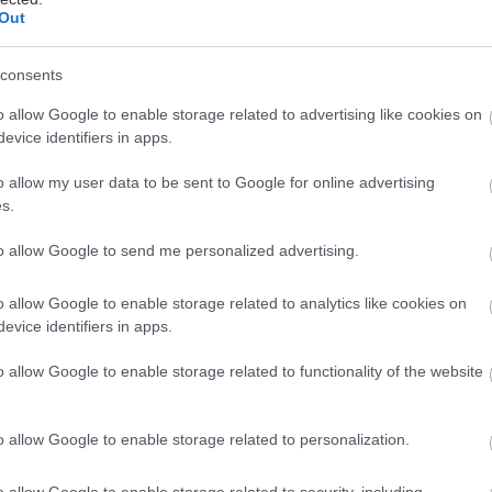
Out
 Νικόλα Γεωργιακώδη
consents
ξέρουμε, δεν υπάρχει κάτι χειρότερο από τη μιζέρια 
o allow Google to enable storage related to advertising like cookies on
evice identifiers in apps.
ισμένος μέσα στο σπίτι όλη μέρα – ή τις περισσότερ
o allow my user data to be sent to Google for online advertising
s.
ς η καθιστική ζωή είναι υπεύθυνη για μια σειρά π
to allow Google to send me personalized advertising.
υσαρκία μέχρι διαβήτη, και
το σώμα σου ΠΡΕΠΕΙ να 
Ι να δέχονται ερεθίσματα και όχι,
το καθισιό δεν
o allow Google to enable storage related to analytics like cookies on
.
evice identifiers in apps.
o allow Google to enable storage related to functionality of the website
ρια κλειστά και χωρίς φως στο τούνελ για το πότε θ
γυμναστείς, έστω και με το βάρος του σώματός σου, σ
o allow Google to enable storage related to personalization.
 πώς θα το κάνεις, τότε διάβασε παρακάτω πώς θα χτ
o allow Google to enable storage related to security, including