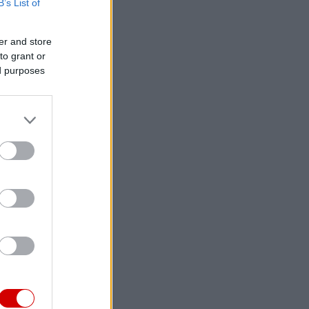
B’s List of
er and store
to grant or
ed purposes