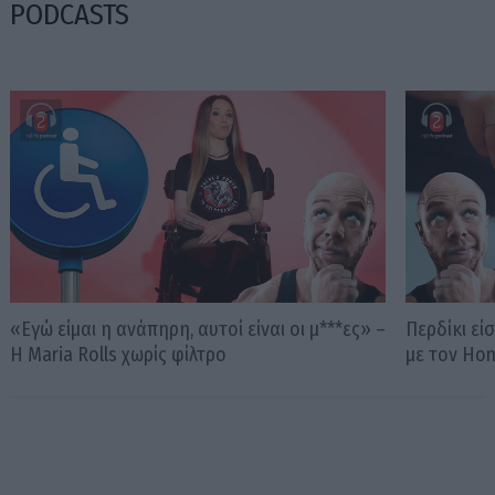
PODCASTS
«Εγώ είμαι η ανάπηρη, αυτοί είναι οι μ***ες» –
Περδίκι εί
Η Maria Rolls χωρίς φίλτρο
με τον Ho