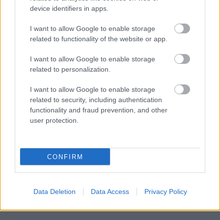
device identifiers in apps.
Διαβάστε επίσης
I want to allow Google to enable storage
related to functionality of the website or app.
I want to allow Google to enable storage
related to personalization.
I want to allow Google to enable storage
related to security, including authentication
functionality and fraud prevention, and other
user protection.
CONFIRM
Παράξενες πληροφορίες για το κάθε ζώδιο
15 απίστευ
Data Deletion
Data Access
Privacy Policy