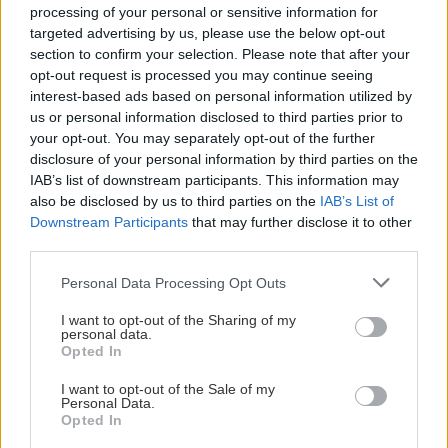
processing of your personal or sensitive information for
ανέχεται κοντά του για πολύ τέτοιους ανθρώπους.
targeted advertising by us, please use the below opt-out
section to confirm your selection. Please note that after your
opt-out request is processed you may continue seeing
interest-based ads based on personal information utilized by
us or personal information disclosed to third parties prior to
your opt-out. You may separately opt-out of the further
disclosure of your personal information by third parties on the
IAB’s list of downstream participants. This information may
also be disclosed by us to third parties on the
IAB’s List of
Downstream Participants
that may further disclose it to other
third parties.
Please note that this website/app uses one or more Google
Personal Data Processing Opt Outs
services and may gather and store information including but
not limited to your visit or usage behaviour. You may click to
I want to opt-out of the Sharing of my
personal data.
grant or deny consent to Google and its third-party tags to
Opted In
use your data for below specified purposes in below Google
consent section.
I want to opt-out of the Sale of my
Personal Data.
Opted In