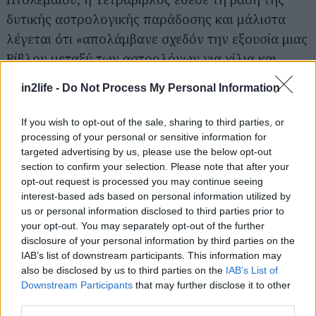
δυτικής αστρολογικής παράδοσης και μάλιστα
Αναζήτηση
για...
λέγεται ότι «απολάμβανε σχεδόν την εξουσία μιας
Βίβλου μεταξύ των αστρολόγων για χίλια και
πλέον χρόνια».
in2life -
Do Not Process My Personal Information
Όπως εύκολα μπορείς να μαντέψεις,
η
If you wish to opt-out of the sale, sharing to third parties, or
αστρολογία ταξίδεψε από την Αίγυπτο στην
processing of your personal or sensitive information for
targeted advertising by us, please use the below opt-out
Ελλάδα, και από εκεί στη Ρώμη
, της οποίας οι
section to confirm your selection. Please note that after your
αυτοκράτορες γρήγορα άρχισαν να
opt-out request is processed you may continue seeing
συμβουλεύονται τους προσωπικούς τους
interest-based ads based on personal information utilized by
us or personal information disclosed to third parties prior to
αστρολόγους για τα πάντα, από τα οικογενειακά
your opt-out. You may separately opt-out of the further
τους (εύσχημος τρόπος να πούμε «γκομενικά
disclosure of your personal information by third parties on the
τους») μέχρι τις εκστρατείες τους. Δύο χιλιάδες
IAB’s list of downstream participants. This information may
also be disclosed by us to third parties on the
IAB’s List of
χρόνια αργότερα, η παράδοση καλά κρατεί.
Downstream Participants
that may further disclose it to other
third parties.