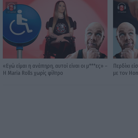
«Εγώ είμαι η ανάπηρη, αυτοί είναι οι μ***ες» –
Περδίκι εί
Η Maria Rolls χωρίς φίλτρο
με τον Ho