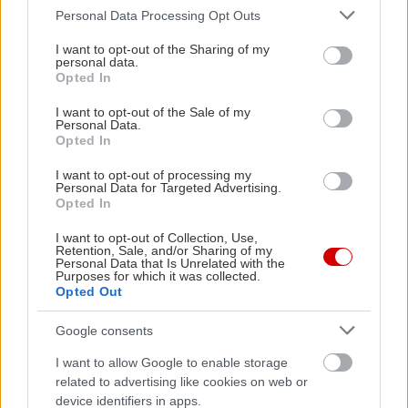
Please note that this website/app uses one or more Google
Personal Data Processing Opt Outs
services and may gather and store information including but
not limited to your visit or usage behaviour. You may click to
I want to opt-out of the Sharing of my
personal data.
grant or deny consent to Google and its third-party tags to
Opted In
use your data for below specified purposes in below Google
consent section.
I want to opt-out of the Sale of my
Personal Data.
Opted In
I want to opt-out of processing my
Personal Data for Targeted Advertising.
Opted In
I want to opt-out of Collection, Use,
Retention, Sale, and/or Sharing of my
Personal Data that Is Unrelated with the
Purposes for which it was collected.
Opted Out
Google consents
I want to allow Google to enable storage
related to advertising like cookies on web or
device identifiers in apps.