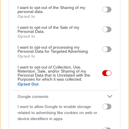
services and may gather and store information including but
not limited to your visit or usage behaviour. You may click to
I want to opt-out of the Sharing of my
personal data.
grant or deny consent to Google and its third-party tags to
Opted In
use your data for below specified purposes in below Google
consent section.
I want to opt-out of the Sale of my
Personal Data.
Opted In
I want to opt-out of processing my
Personal Data for Targeted Advertising.
Opted In
I want to opt-out of Collection, Use,
Retention, Sale, and/or Sharing of my
Personal Data that Is Unrelated with the
Purposes for which it was collected.
Opted Out
Google consents
Διαβάστε επίσης
I want to allow Google to enable storage
related to advertising like cookies on web or
device identifiers in apps.