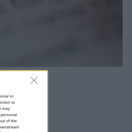
sonal or
ection to
ou may
 personal
out of the
 downstream