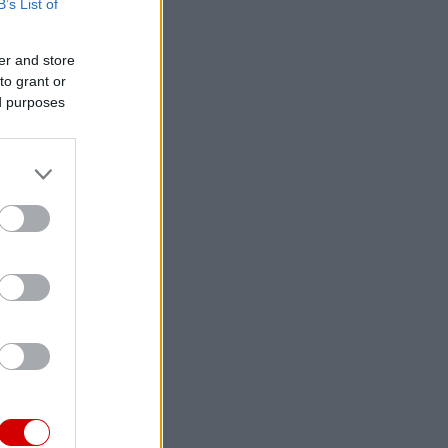
B’s List of
er and store
to grant or
ed purposes