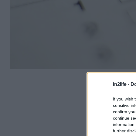
in2life -
Do
If you wish 
sensitive in
confirm you
continue se
information 
further disc