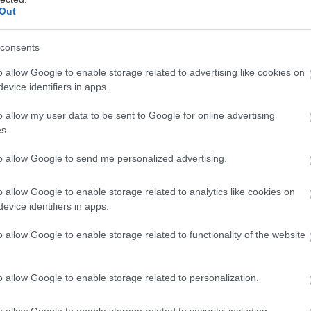
Out
νάδη
consents
υχερός, θα βρεις κάποια στιγμή έναν άνθρωπο να σο
o allow Google to enable storage related to advertising like cookies on
evice identifiers in apps.
ινά τι ήταν αυτό που βρήκε σέξι πάνω σου την πρώτη
φορές στις δέκα, θα εκπλαγείς από αυτό. Θα είναι κάτ
o allow my user data to be sent to Google for online advertising
α το οποίο σε κορόιδευαν οι συμμαθητές σου στο σχολ
s.
άσει ποτέ από το μυαλό ότι κάνεις, ή κάτι που θεωρ
to allow Google to send me personalized advertising.
ρο τυχερούς εξ υμών, που δεν έχετε βρει ακόμα αυτό
o allow Google to enable storage related to analytics like cookies on
σαμε εμείς δέκα πράγματα που σε κάνουν σέξι χωρίς 
evice identifiers in apps.
o allow Google to enable storage related to functionality of the website
Όχι, δεν είναι το κορμί για το οποίο ιδροκοπάς στα γ
o allow Google to enable storage related to personalization.
o allow Google to enable storage related to security, including