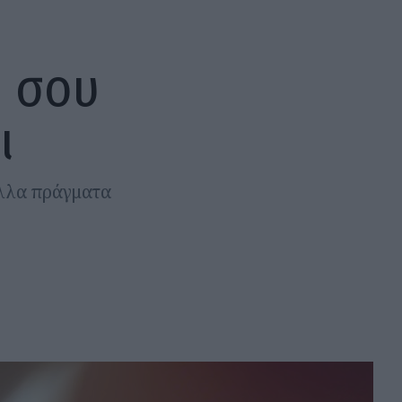
ω σου
ι
άλλα πράγματα