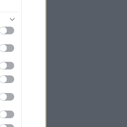
υ πει, μετά από
 φορά που σε
ι εντελώς
είο, κάτι που
ούσες ελάττωμα.
ν που θα σας το
να το
υμναστήρια. Αυτό