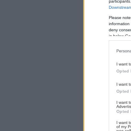
participants
Downstream 
Please note
information 
Αναζήτηση
deny consent
για...
in below Go
Persona
I want t
Opted 
I want t
Opted 
I want 
Advertis
Opted 
I want t
of my P
was col