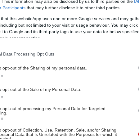
. This information may also be disclosed by us to third parties on the
IA
Participants
that may further disclose it to other third parties.
 that this website/app uses one or more Google services and may gath
including but not limited to your visit or usage behaviour. You may click 
 to Google and its third-party tags to use your data for below specifi
ogle consent section.
l Data Processing Opt Outs
o opt-out of the Sharing of my personal data.
In
o opt-out of the Sale of my Personal Data.
In
to opt-out of processing my Personal Data for Targeted
ing.
In
o opt-out of Collection, Use, Retention, Sale, and/or Sharing
ersonal Data that Is Unrelated with the Purposes for which it
lected.