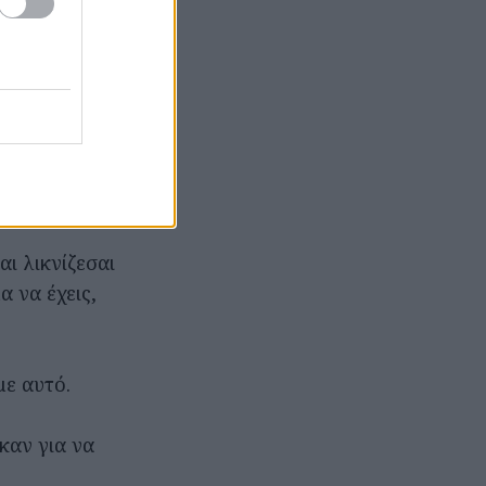
 επίπεδη/
ς τους
ο που
ιδή τον
αι λικνίζεσαι
 να έχεις,
με αυτό.
καν για να