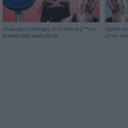
«Εγώ είμαι η ανάπηρη, αυτοί είναι οι μ***ες» –
Περδίκι εί
Η Maria Rolls χωρίς φίλτρο
με τον Ho