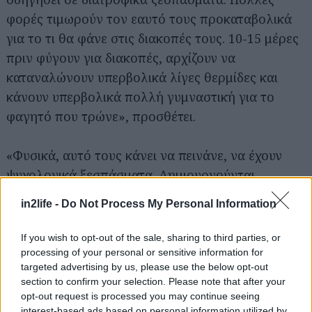
φορές τιμωρούν τον εαυτό τους προκαταβολικά
για το τι θα φάνε στις διακοπές τους. 10-15 μέρες
πριν φύγουν για διακοπές, αρχίζουν να
καταναλώνουν υπερβολικά λίγες θερμίδες και
κάνουν υπερβολικά πολλή γυμναστική για το
φαγητό που τρώνε», προσθέτει.
Αναζήτηση
για...
«Φυσικά, αυτό τους κάνει να πεινάνε, να έχουν
ψυχολογικά ξεσπάσματα. Δημιουργούνται
νευρώσεις με το φαγητό, που πριν δεν υπήρχαν
in2life -
Do Not Process My Personal Information
και πέφτουν με τα μούτρα στο φαγητό στις
διακοπές. Δεν είναι κάτι περίεργο άνθρωποι να
If you wish to opt-out of the sale, sharing to third parties, or
παίρνουν περισσότερα από 5 κιλά σε διάστημα 20
processing of your personal or sensitive information for
targeted advertising by us, please use the below opt-out
ημερών», παρατηρεί.
section to confirm your selection. Please note that after your
opt-out request is processed you may continue seeing
Μαθαίνοντας σιγά σιγά ότι η διατροφή δεν είναι
interest-based ads based on personal information utilized by