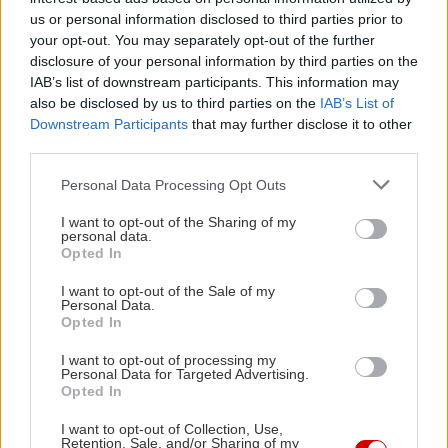
us or personal information disclosed to third parties prior to
τρόπος τιμωρίας, αφήνουμε πίσω την νοοτροπία
your opt-out. You may separately opt-out of the further
"όλα ή τίποτα" , τρώμε με σύνεση πριν τις
disclosure of your personal information by third parties on the
διακοπές, και δεν τιμωρούμε προκαταβολικά τον
IAB’s list of downstream participants. This information may
also be disclosed by us to third parties on the
IAB’s List of
εαυτό μας.
Downstream Participants
that may further disclose it to other
third parties.
Έτσι διαχειριζόμαστε καλύτερα την περίοδο των
Please note that this website/app uses one or more Google
Personal Data Processing Opt Outs
διακοπών.
services and may gather and store information including but
not limited to your visit or usage behaviour. You may click to
I want to opt-out of the Sharing of my
personal data.
grant or deny consent to Google and its third-party tags to
Opted In
use your data for below specified purposes in below Google
consent section.
I want to opt-out of the Sale of my
Personal Data.
Opted In
I want to opt-out of processing my
Personal Data for Targeted Advertising.
Opted In
I want to opt-out of Collection, Use,
Retention, Sale, and/or Sharing of my