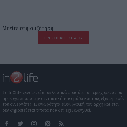
Μπείτε στη συζήτηση
ΠΡΟΣΘΉΚΗ ΣΧΟΛΊΟΥ
Το In2life φιλοξενεί αποκλειστικά πρωτότυπο περιεχόμενο που
προέρχεται από την συντακτική του ομάδα και τους εξωτερικούς
του συνεργάτες. Η εγκυρότητα είναι βασική του αρχή και έτσι
δεν δημοσιεύεται τίποτα που δεν έχει ελεγχθεί.
Facebook
Twitter
Instagram
Pinterest
RSS feeds