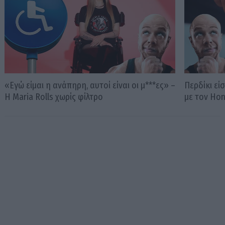
«Εγώ είμαι η ανάπηρη, αυτοί είναι οι μ***ες» –
Περδίκι εί
Η Maria Rolls χωρίς φίλτρο
με τον Ho