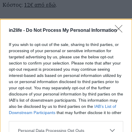
Κόστος:
12€ από εδώ
.
Αναζήτηση
για...
Digital luggage scale
in2life -
Do Not Process My Personal Information
Ξεχάστε τις εξτρά χρεώσεις λόγω επιπλέον
If you wish to opt-out of the sale, sharing to third parties, or
βάρους στις αποσκευές σας με αυτήν την μίνι
processing of your personal or sensitive information for
ζυγαριά αποσκευών, η οποία «αντέχει» μέχρι
targeted advertising by us, please use the below opt-out
τριάντα κιλά βάρος. Περιλαμβάνει μπαταρίες.
section to confirm your selection. Please note that after your
opt-out request is processed you may continue seeing
Κόστος: 9€ από εδώ
.
interest-based ads based on personal information utilized by
us or personal information disclosed to third parties prior to
your opt-out. You may separately opt-out of the further
disclosure of your personal information by third parties on the
Επιμέλεια: Νικόλας Γεωργιακώδης
IAB’s list of downstream participants. This information may
also be disclosed by us to third parties on the
IAB’s List of
Downstream Participants
that may further disclose it to other
third parties.
Please note that this website/app uses one or more Google
Personal Data Processing Opt Outs