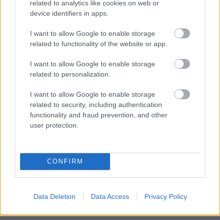
related to analytics like cookies on web or
device identifiers in apps.
Διαβάστε επίσης
I want to allow Google to enable storage
related to functionality of the website or app.
I want to allow Google to enable storage
related to personalization.
I want to allow Google to enable storage
related to security, including authentication
functionality and fraud prevention, and other
user protection.
Τι επιτάσσει η ανδρική μόδα για άνοιξη -
Το πρώτο v
CONFIRM
καλοκαίρι
Data Deletion
Data Access
Privacy Policy