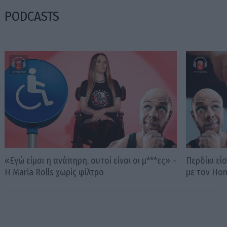
PODCASTS
«Εγώ είμαι η ανάπηρη, αυτοί είναι οι μ***ες» –
Περδίκι εί
Η Maria Rolls χωρίς φίλτρο
με τον Ho