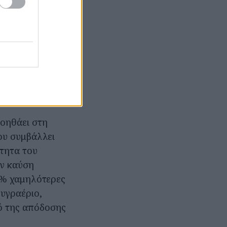
 υψηλής
ου είναι η
έχει αριθμό
νητήρων
γόνων ουσιών
σφαλίζει
βοηθάει στη
ου συμβάλλει
τητα του
ην καύση
22% χαμηλότερες
 υγραέριο,
ό της απόδοσης