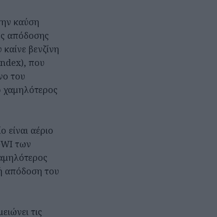
την καύση
κής απόδοσης
 καίνε βενζίνη
Index), που
νο του
ο χαμηλότερος
ο είναι αέριο
GWI των
χαμηλότερος
κή απόδοση του
ειώνει τις