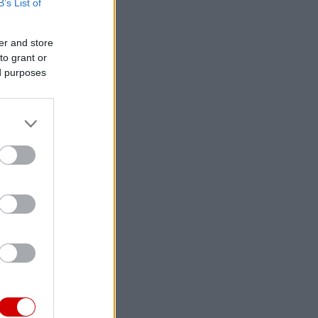
B’s List of
er and store
to grant or
ed purposes