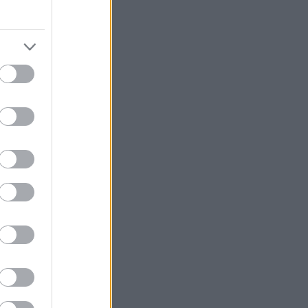
ου στην
ές χρήσεις και
 πλεονεκτήματα
κό αέριο
τήρες
ατά τη διάρκεια
είναι για
 φυσικού αερίου
πωλήσεις
 φυσικό αέριο,