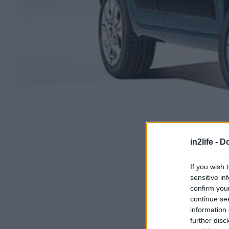
in2life -
Do
If you wish 
sensitive in
confirm you
continue se
information 
further disc