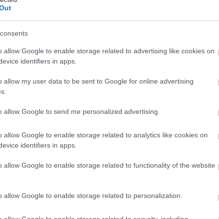
Out
consents
κκα
o allow Google to enable storage related to advertising like cookies on
evice identifiers in apps.
δεκαετίες το φυσικό αέριο (CNG) αύξησε το μερίδιό τ
ά, με εφαρμογές σε οικιακές, βιομηχανικές, εμπορικ
o allow my user data to be sent to Google for online advertising
ειας, χάρη στην ευρεία διαθεσιμότητά του και στα
s.
σε σχέση με προστασία του περιβάλλοντος. Το φυσι
to allow Google to send me personalized advertising.
ι επίσης όλο και περισσότερο ως καύσιμο στους κινη
ετική τεχνολογία αναπτύχθηκε αρχικά στην Ιταλία κ
o allow Google to enable storage related to analytics like cookies on
ου ‘30 και ο σχετικός βιομηχανικός τομέας της χώρας 
evice identifiers in apps.
νας από τους πρωτοπόρους του χώρου.
o allow Google to enable storage related to functionality of the website
α έχει το μεγαλύτερο αριθμό σταθμών ανεφοδιασμού
o allow Google to enable storage related to personalization.
ε περισσότερες από 930 εγκαταστάσεις και ετήσιες 
 που ξεπερνούν τα 900 εκατομμύρια κυβικά μέτρα. Το
o allow Google to enable storage related to security, including