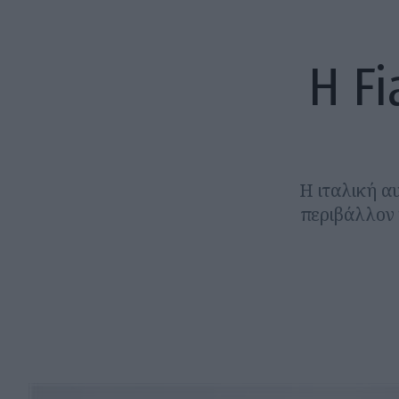
Η Fi
Η ιταλική α
περιβάλλον 