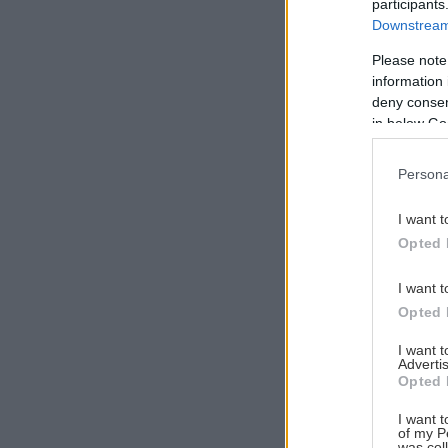
participants
Downstream 
Please note
information 
Αναζήτηση
deny consent
για...
in below Go
Persona
I want t
Opted 
I want t
Opted 
I want 
Advertis
Opted 
I want t
of my P
was col