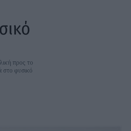
υσικό
λική προς το
ά στο φυσικό