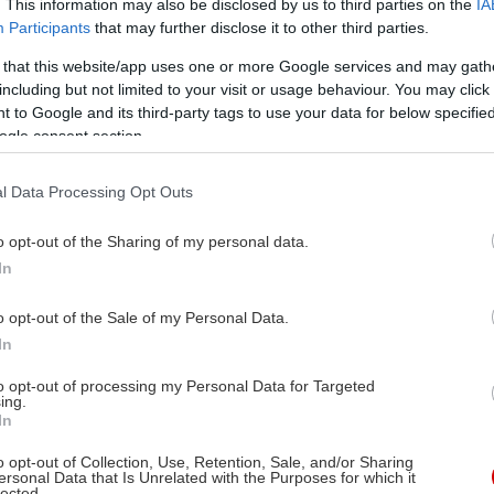
. This information may also be disclosed by us to third parties on the
IA
Participants
that may further disclose it to other third parties.
 that this website/app uses one or more Google services and may gath
including but not limited to your visit or usage behaviour. You may click 
 to Google and its third-party tags to use your data for below specifi
ogle consent section.
l Data Processing Opt Outs
o opt-out of the Sharing of my personal data.
In
o opt-out of the Sale of my Personal Data.
In
to opt-out of processing my Personal Data for Targeted
ing.
In
o opt-out of Collection, Use, Retention, Sale, and/or Sharing
ersonal Data that Is Unrelated with the Purposes for which it
lected.