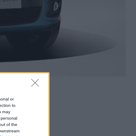
sonal or
ection to
ou may
 personal
out of the
 downstream