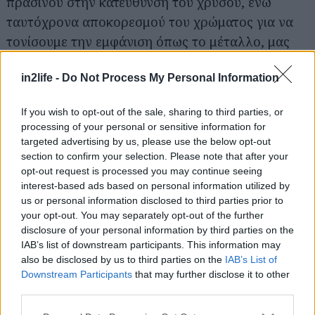
πράσινου στην κατεύθυνση του χρυσού, ενώ
Αναζήτηση
ταυτόχρονα αποκορεσμού του χρώματος για να
για...
τονίσουμε την εμφάνιση όπως το μέταλλο, μας
έδωσε αυτή τη φρέσκια αστική αλλά ενεργή
in2life -
Do Not Process My Personal Information
εμφάνιση που υπογραμμίζει την επιφανειακή
μορφή του εξωτερικού. Το τελικό αποτέλεσμα
If you wish to opt-out of the sale, sharing to third parties, or
είναι ένα χρώμα που ονομάζουμε Brass Gold "
processing of your personal or sensitive information for
targeted advertising by us, please use the below opt-out
section to confirm your selection. Please note that after your
Η Toyota αναμένεται να παράγει περισσότερα
opt-out request is processed you may continue seeing
από 150.000 Yaris Cross το χρόνο στο εργοστάσιο
interest-based ads based on personal information utilized by
TMMF Onnaing, κοντά στη Valenciennes στη
us or personal information disclosed to third parties prior to
your opt-out. You may separately opt-out of the further
Γαλλία, και να επιτύχει μερίδιο τμήματος B-SUV
disclosure of your personal information by third parties on the
άνω του 8%.
IAB’s list of downstream participants. This information may
also be disclosed by us to third parties on the
IAB’s List of
Downstream Participants
that may further disclose it to other
third parties.
Please note that this website/app uses one or more Google