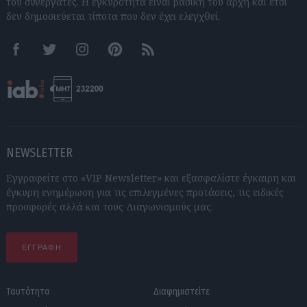
του συνεργάτες. Η εγκυρότητα είναι βασική του αρχή και έτσι
δεν δημοσιεύεται τίποτα που δεν έχει ελεγχθεί.
Facebook
Twitter
Instagram
Pinterest
RSS feeds
NEWSLETTER
Εγγραφείτε στο «VIP Newsletter» και εξασφαλίστε έγκαιρη και
έγκυρη ενημέρωση για τις επιλεγμένες προτάσεις, τις ειδικές
προσφορές αλλά και τους Διαγωνισμούς μας.
ΕΓΓΡΑΦΗ
Ταυτότητα
Διαφημιστείτε