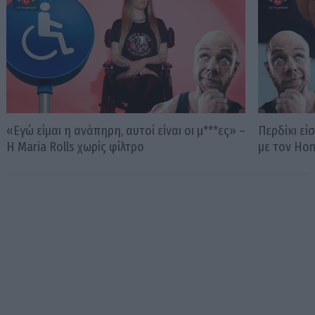
«Εγώ είμαι η ανάπηρη, αυτοί είναι οι μ***ες» –
Περδίκι εί
Η Maria Rolls χωρίς φίλτρο
με τον Ho