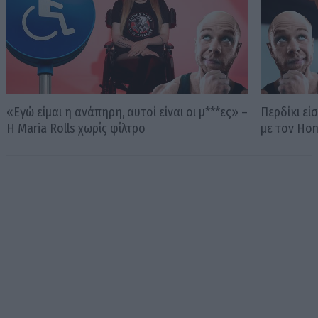
«Εγώ είμαι η ανάπηρη, αυτοί είναι οι μ***ες» –
Περδίκι εί
Η Maria Rolls χωρίς φίλτρο
με τον Ho