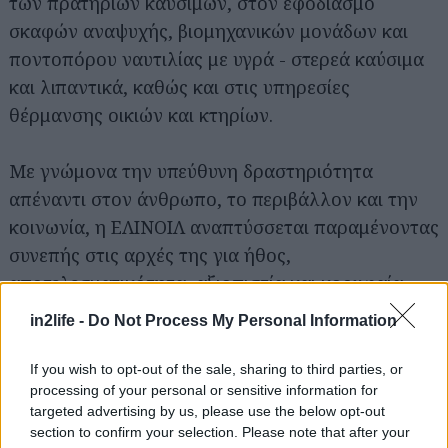
των πρατηρίων καυσίμων, στον εφοδιασμό
σκαφών αναψυχής, βιομηχανικών μονάδων και
ποντοπόρου ναυτιλίας με υγρά - στερεά καύσιμα
και λιπαντικά, καθώς και στις υπηρεσίες
θέρμανσης οικιών και κτηρίων.
Με γνώμονα την υπεύθυνη δραστηριότητα
απέναντι στον άνθρωπο, το περιβάλλον και την
κοινωνία, η ΕΛΙΝΟΙΛ αναπτύσσεται παραμένοντας
συνεπής στις αρχές της για ήθος,
Αναζήτηση
για...
αποτελεσματικότητα, αξιοπιστία και κορυφαία
ποιότητα προϊόντων και υπηρεσιών.
in2life -
Do Not Process My Personal Information
If you wish to opt-out of the sale, sharing to third parties, or
processing of your personal or sensitive information for
targeted advertising by us, please use the below opt-out
section to confirm your selection. Please note that after your