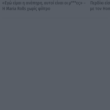
«Εγώ είμαι η ανάπηρη, αυτοί είναι οι μ***ες» –
Περδίκι εί
Η Maria Rolls χωρίς φίλτρο
με τον Ho