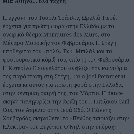
Μια Αθήνα… όλο τέχνη
Η εγγονή του Τσάρλι Τσάπλιν, Ωρελιά Τιερέ,
έρχεται για πρώτη φορά στην Ελλάδα με το
ονειρικό θέαμα Murmures des Murs, στο
Μέγαρο Μουσικής τον Φεβρουάριο. Η Στέγη
υποδέχεται τον «πολύ» Ενκί Μπιλάλ και τα
φουτουριστικά κόμιξ του, επίσης τον Φεβρουάριο.
Η Κατερίνα Ευαγγελάτου ανεβάζει την καινούρια
της παράσταση στη Στέγη, και ο Joel Pommerat
έρχεται κι αυτός για πρώτη φορά στην Ελλάδα,
στην κεντρική σκηνή της, τον Μάρτιο. Η dance
σκηνή πανηγυρίζει την άφιξη του… Ιμπιζαίου Carl
Cox, τον Απρίλιο στην Ιερά Οδό. Ο Γιάννης
Χουβαρδάς σκηνοθετεί το «Πένθος ταιριάζει στην
Ηλέκτρα» του Ευγένιου Ο’Νηλ στην υπέροχη