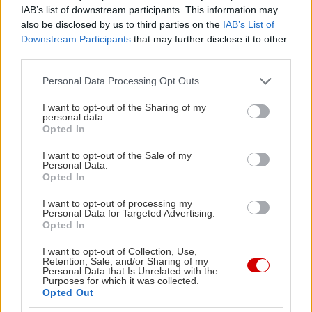
Μπορεί οι φήμες για το μέλλον του Φεστιβάλ
IAB’s list of downstream participants. This information may
also be disclosed by us to third parties on the
IAB’s List of
Αθηνών και Επιδαύρου να είναι όλο και
Downstream Participants
that may further disclose it to other
σκοτεινότερες (έτσι, όμως, δεν ήταν και πέρυσι;),
third parties.
υπάρχει όμως και η θετική πλευρά τους: Εκείνη
Please note that this website/app uses one or more Google
Personal Data Processing Opt Outs
που μιλά για τον Διονύση Σαββόπουλο να
services and may gather and store information including but
ασχολείται με τον Πλούτο του Αριστοφάνη, και
not limited to your visit or usage behaviour. You may click to
I want to opt-out of the Sharing of my
personal data.
grant or deny consent to Google and its third-party tags to
τον Τζίμη Πανούση να εμπλέκεται άμεσα στην
Opted In
use your data for below specified purposes in below Google
διανομή –στον πρωταγωνιστικό, κατά πάσα
consent section.
I want to opt-out of the Sale of my
πιθανότητα, ρόλο. Μας έκαναν να
Personal Data.
Opted In
χαμογελάσουμε και μόνο στη σκέψη, οπότε
χαλάλι τους αν δε βγουν αληθινές.
I want to opt-out of processing my
Personal Data for Targeted Advertising.
Opted In
Θα βλέπουμε… περισσότερα αστέρια
I want to opt-out of Collection, Use,
Retention, Sale, and/or Sharing of my
Personal Data that Is Unrelated with the
Αν όχι απαραίτητα στον αθηναϊκό ουρανό –που
Purposes for which it was collected.
Opted Out
δεν αναμένεται καθαρότερος με όλη αυτήν την