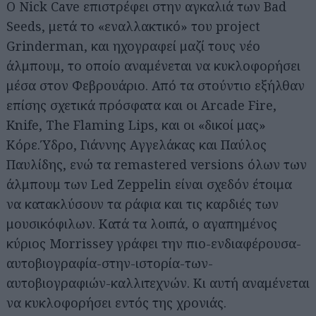
Ο Nick Cave επιστρέφει στην αγκαλιά των Bad
Seeds, μετά το «εναλλακτικό» του project
Grinderman, και ηχογραφεί μαζί τους νέο
άλμπουμ, το οποίο αναμένεται να κυκλοφορήσει
μέσα στον Φεβρουάριο. Από τα στούντιο εξήλθαν
επίσης σχετικά πρόσφατα και οι Arcade Fire,
Knife, The Flaming Lips, και οι «δικοί μας»
Κόρε.Ύδρο, Γιάννης Αγγελάκας και Παύλος
Αναζήτηση
για...
Παυλίδης, ενώ τα remastered versions όλων των
άλμπουμ των Led Zeppelin είναι σχεδόν έτοιμα
να κατακλύσουν τα ράφια και τις καρδιές των
μουσικόφιλων. Κατά τα λοιπά, ο αγαπημένος
κύριος Morrissey γράφει την πιο-ενδιαφέρουσα-
αυτοβιογραφία-στην-ιστορία-των-
αυτοβιογραφιών-καλλιτεχνών. Κι αυτή αναμένεται
να κυκλοφορήσει εντός της χρονιάς.