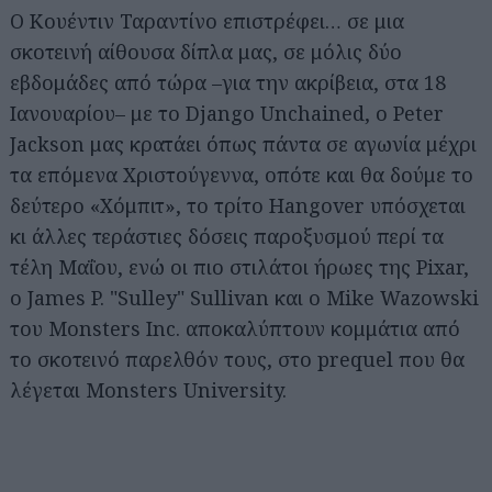
Ο Κουέντιν Ταραντίνο επιστρέφει… σε μια
σκοτεινή αίθουσα δίπλα μας, σε μόλις δύο
εβδομάδες από τώρα –για την ακρίβεια, στα 18
Ιανουαρίου– με το Django Unchained, ο Peter
Jackson μας κρατάει όπως πάντα σε αγωνία μέχρι
τα επόμενα Χριστούγεννα, οπότε και θα δούμε το
δεύτερο «Χόμπιτ», το τρίτο Hangover υπόσχεται
κι άλλες τεράστιες δόσεις παροξυσμού περί τα
τέλη Μαΐου, ενώ οι πιο στιλάτοι ήρωες της Pixar,
ο James P. "Sulley" Sullivan και ο Mike Wazowski
του Monsters Inc. αποκαλύπτουν κομμάτια από
το σκοτεινό παρελθόν τους, στο prequel που θα
λέγεται Monsters University.