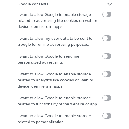
αιθαλομίχλη από τα τζάκια και τις ξυλόσομπες–
Google consents
σίγουρα στους τρισδιάστατους χάρτες που θα
I want to allow Google to enable storage
φτιάξει για εμάς το Project Gaia της European
related to advertising like cookies on web or
device identifiers in apps.
Space Agency (του ευρωπαϊκού αντίστοιχου της
NASA). Περισσότερα από ένα δισεκατομμύριο
I want to allow my user data to be sent to
άστρα (ήτοι περίπου το 1% του Milky Way)
Google for online advertising purposes.
πρόκειται να χαρτογραφήσει, σε μια περίοδο
I want to allow Google to send me
πέντε ετών, το φιλόδοξο project που αναμένεται
personalized advertising.
να ξεκινήσει μέσα στο 2013.
Διαβάστε
I want to allow Google to enable storage
περισσότερα γι’ αυτό, εδώ
.
related to analytics like cookies on web or
device identifiers in apps.
Ο τουρισμός θα μας σώσει
I want to allow Google to enable storage
related to functionality of the website or app.
…Ή, αν δεν μας σώσει, τουλάχιστον θα δώσει μια
I want to allow Google to enable storage
γερή ώθηση στην καταταλαιπωρημένη ελληνική
related to personalization.
οικονομία. Δεν το λέμε εμείς, το λένε οι