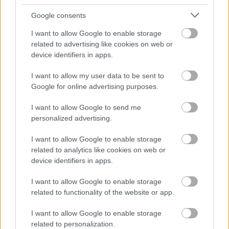
Μουσείου
, που πλέον κοντεύει να… παλιώσει,
αποτελεί εύλογο ερώτημα. Εκτός κι αν η
Google consents
ανέγερση του Μουσείου θα θεωρηθεί
I want to allow Google to enable storage
ολοκληρωμένη μόνο όταν αποκτήσει και την
related to advertising like cookies on web or
device identifiers in apps.
τελευταία Καρυάτιδα. Το ειρωνικό είναι πως τρία
χρόνια πριν, όταν το Νέο Μουσείο της
I want to allow my user data to be sent to
Ακρόπολης έκανε τα εγκαίνιά του, ο Αντώνης
Google for online advertising purposes.
Σαμαράς ήταν εκεί, ως υπουργός Πολιτισμού, και
I want to allow Google to send me
έβαζε ο ίδιος τον τελευταίο λίθο σε ένδειξη της
personalized advertising.
σημασίας των πολιτισμικών εξελίξεων στη χώρα
I want to allow Google to enable storage
και της πραγματοποίησης του στόχου του
related to analytics like cookies on web or
συγκεκριμένου Οργανισμού.
device identifiers in apps.
I want to allow Google to enable storage
*Η ΔΕΚΟ του Πολιτισμού
related to functionality of the website or app.
Όταν, προ ολίγων ημερών, ο θεατρικός
I want to allow Google to enable storage
σκηνοθέτης Βαγγέλης Θεοδωρόπουλος
related to personalization.