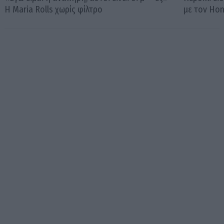
Η Maria Rolls χωρίς φίλτρο
με τον Ho