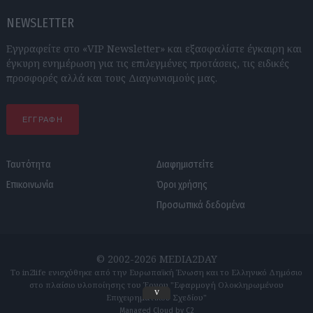
NEWSLETTER
Εγγραφείτε στο «VIP Newsletter» και εξασφαλίστε έγκαιρη και
έγκυρη ενημέρωση για τις επιλεγμένες προτάσεις, τις ειδικές
προσφορές αλλά και τους Διαγωνισμούς μας.
ΕΓΓΡΑΦΗ
Ταυτότητα
Διαφημιστείτε
Επικοινωνία
Όροι χρήσης
Προσωπικά δεδομένα
© 2002-2026 MEDIA2DAY
Το in2life ενισχύθηκε από την Ευρωπαϊκή Ένωση και το Ελληνικό Δημόσιο
στο πλαίσιο υλοποίησης του Έργου "Εφαρμογή Ολοκληρωμένου
v
Επιχειρηματικού Σχεδίου"
Managed Cloud by C2