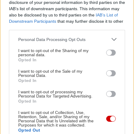
δεκτή- γεγονός που αποδεικνύει πως ο
disclosure of your personal information by third parties on the
Πολιτισμός σε μια χώρα που περηφανεύεται για
IAB’s list of downstream participants. This information may
also be disclosed by us to third parties on the
IAB’s List of
την κουλτούρα της αποτελεί αφύλαχτο αμπέλι.
Downstream Participants
that may further disclose it to other
third parties.
*Ράβε, ξήλωνε
Please note that this website/app uses one or more Google
Personal Data Processing Opt Outs
Όταν προ ολίγων ετών, το υπουργείο ανακοίνωνε
services and may gather and store information including but
λουκέτα σε αρκετά από τα ΔΗΠΕΘΕ που είχαν
not limited to your visit or usage behaviour. You may click to
I want to opt-out of the Sharing of my
personal data.
grant or deny consent to Google and its third-party tags to
ιδρυθεί επί Μελίνας Μερκούρη, η επίσημη
Opted In
use your data for below specified purposes in below Google
δικαιολογία ήταν οι αναγκαίες περικοπές. Και
consent section.
I want to opt-out of the Sale of my
φυσικά, οι περικοπές θα έπρεπε να ξεκινήσουν
Personal Data.
Opted In
από τους περιττούς και ανενεργούς φορείς. Το
I want to opt-out of processing my
γιατί, όμως, όπως αποκαλύφθηκε προ ολίγων
Personal Data for Targeted Advertising.
ημερών,
έμενε ως σήμερα ενεργός ο
Opted In
«Οργανισμός Ανέγερσης Νέου Μουσείου
I want to opt-out of Collection, Use,
Retention, Sale, and/or Sharing of my
Ακρόπολης», τρία χρόνια μετά την ανέγερση
Personal Data that Is Unrelated with the
Purposes for which it was collected.
και την πρώτη ημέρα λειτουργίας του
Opted Out