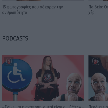
15 φωτογραφίες που σόκαραν την
Παιδεία: Ό
ανθρωπότητα
χέρι
PODCASTS
«Εγώ είμαι η ανάπηρη, αυτοί είναι οι μ***ες» –
Περδίκι εί