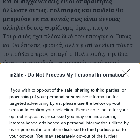
και οι συγχωνεύσεις είναι απαραίτητες –
άλλωστε όντως, πολιτισμός και παιδεία θα
μπορούσε να πει κανείς πως είναι έννοιες
αλληλένδετες
. Θυμίζουμε, όμως, πως ο
Τουρισμός έχει πλέον δικό του υπουργείο. Όπως
και θα έπρεπε, φυσικά, αλλά γιατί να είναι πάντα
το πρόβατο προς σφαγή ο Πολιτισμός, την ίδια
ώρα που επανιδρύεται το χαμένο από καιρό
υπουργείο Μακεδονίας-Θράκης;
in2life -
Do Not Process My Personal Information
*Μπάτε σκύλοι…
If you wish to opt-out of the sale, sharing to third parties, or
Και κλέψτε έναν Πικάσο. Ή μερικά αρχαία, έχουμε
processing of your personal or sensitive information for
targeted advertising by us, please use the below opt-out
πολλά από δαύτα. Κι αφού τα τελευταία χρόνια
section to confirm your selection. Please note that after your
έγινε ένα γερό πλιάτσικο σε πινακοθήκες και
opt-out request is processed you may continue seeing
αρχαιολογικούς χώρους, δεν άνοιξε ρουθούνι για
interest-based ads based on personal information utilized by
us or personal information disclosed to third parties prior to
όλα αυτά –η παραίτηση Γερουλάνου δεν έγινε
your opt-out. You may separately opt-out of the further