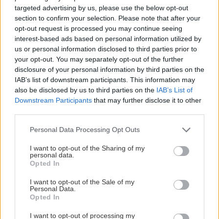
Γκαλιάνο δεν μπορούσε πλέον να αρνηθεί τις
targeted advertising by us, please use the below opt-out
section to confirm your selection. Please note that after your
κατηγορίες, και πλήρωσε το μικρό πρόστιμο των
opt-out request is processed you may continue seeing
6.000 ευρώ στο γαλλικό δικαστήριο, αλλά και το
interest-based ads based on personal information utilized by
μεγάλο πρόστιμο μιας βαριά τραυματισμένης
us or personal information disclosed to third parties prior to
your opt-out. You may separately opt-out of the further
καριέρας.
disclosure of your personal information by third parties on the
IAB’s list of downstream participants. This information may
*Η (ξε)φουσκωμένη
also be disclosed by us to third parties on the
IAB’s List of
Downstream Participants
that may further disclose it to other
κοιλιά της Beyonce
third parties.
Κύματα ενθουσιασμού
Please note that this website/app uses one or more Google
Personal Data Processing Opt Outs
έφερε στους fans της
services and may gather and store information including but
Beyonce και του Jay-Z η
not limited to your visit or usage behaviour. You may click to
I want to opt-out of the Sharing of my
personal data.
είδηση της
grant or deny consent to Google and its third-party tags to
Opted In
use your data for below specified purposes in below Google
εγκυμοσύνης της
consent section.
I want to opt-out of the Sale of my
μεγάλης σταρ.
Personal Data.
Opted In
Γρήγορα, όμως, ο ενθουσιασμός μετατράπηκε σε
καχυποψία, όταν η κοιλιά της Beyonce, που ήταν
I want to opt-out of processing my