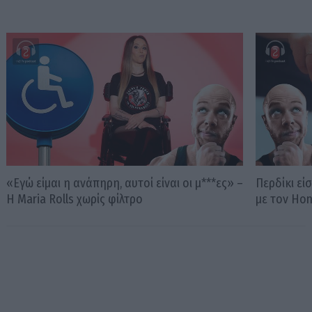
«Εγώ είμαι η ανάπηρη, αυτοί είναι οι μ***ες» –
Περδίκι εί
Η Maria Rolls χωρίς φίλτρο
με τον Ho