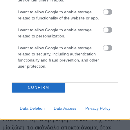
με τον παίκτη του NBA Kris Humphries, ο
I want to allow Google to enable storage
«βασιλικός» τους γάμος και η συζυγική τους ζωή,
related to functionality of the website or app.
όλα δοσμένα μέσα από πλούσιες δόσεις reality
TV βρήκαν ανταπόκριση από εκατομμύρια
I want to allow Google to enable storage
related to personalization.
τηλεθεατές. Και αφού η Κιμ εκμεταλλεύθηκε το
ιερό μυστήριο, λίγους μήνες μετά καταθέτει
I want to allow Google to enable storage
αίτηση διαζυγίου. Κι επειδή, έχει ο καιρός
related to security, including authentication
functionality and fraud prevention, and other
γυρίσματα, τώρα 100.000 άνθρωποι υπέγραψαν
user protection.
online petition για να σταματήσει το show της,
«Keeping Up with the Kardashians».
CONFIRM
*Η βία της «τυφλής» δικαιοσύνης
Ένα video κάνει τον γύρο των social media τον
Data Deletion
Data Access
Privacy Policy
περασμένο Οκτώβριο. Ένας άνδρας στέκεται
πάνω από την νεαρή κόρη του και την χτυπά με
μία ζώνη. Το σκάνδαλο αποκτά όνομα, όταν