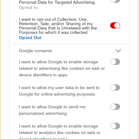
Personal Data for Targeted Advertising.
καλεσμένη σε τηλεοπτική εκπομπή, φάνηκε να
Opted In
ξεφουσκώνει απότομα. Ήταν όλα ένα
I want to opt-out of Collection, Use,
διαφημιστικό κόλπο; Οι φήμες οργίαζαν: Μήπως η
Retention, Sale, and/or Sharing of my
Personal Data that Is Unrelated with the
ίδια κρύβει μαξιλάρια στην κοιλιά της όσο μία
Purposes for which it was collected.
Opted Out
παρένθετη μητέρα κυοφορεί το παιδί της; Μήπως
σκοπεύει να υιοθετήσει σαν την Angelina; Μήπως
Google consents
οι φήμες είναι υπερβολικές; Οι φωτογραφίες της
I want to allow Google to enable storage
λίγο αργότερα, που απεικόνιζαν την φουσκωμένη
related to advertising like cookies on web or
της κοιλιά στην παραλία καθησύχασαν επιτέλους
device identifiers in apps.
την μουσική βιομηχανία.
I want to allow my user data to be sent to
Google for online advertising purposes.
*Η φούσκα της Kim Kardashian
I want to allow Google to send me
Η Αμερικανίδα τηλεστάρ θα περίμενε κανείς να
personalized advertising.
ενδιαφέρει μόνο τους συμπατριώτες της. Παρ’ όλα
I want to allow Google to enable storage
αυτά, μεγάλος αριθμός των ελληνικών Μέσων
related to analytics like cookies on web or
ασχολήθηκε με την περίπτωσή της. Το ρομάντζο
device identifiers in apps.